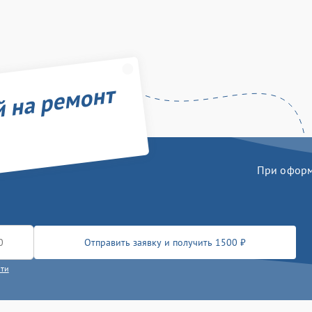
й на ремонт
При оформл
Отправить заявку и получить 1500 ₽
сти