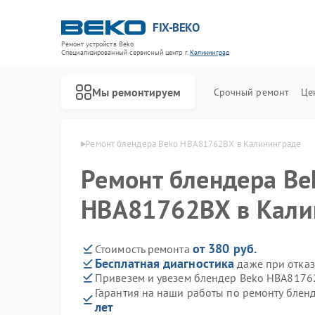
FIX-BEKO
Ремонт устройств Beko
Специализированный cервисный центр г.
Калининград
Мы ремонтируем
Срочный ремонт
Це
eko в Калининграде
Ремонт блендера Beko HBA81762BX в Калининграде
Ремонт блендера Be
HBA81762BX в Кали
от 380 руб.
Стоимость ремонта
Бесплатная диагностика
даже при отказ
Привезем и увезем блендер Beko HBA8176
Гарантия на наши работы по ремонту бле
лет
Ремонт стиральных машин Beko
Ремонт посудомоечных машин Beko
Ремонт сушильных машин Beko
Ремонт духовых шкафов Beko
Ремонт варочных панелей Beko
Ремонт кухонных комбайнов Beko
Ремонт парогенераторов Beko
Ремонт морозильных камер Beko
Ремонт вертикальных пылесосов Beko
Ремонт водонагревателей Beko
Ремонт микроволновых печей Beko