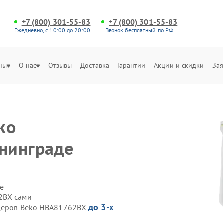
+7 (800) 301-55-83
+7 (800) 301-55-83
Ежедневно, с 10:00 до 20:00
Звонок бесплатный по РФ
ны
О нас
Отзывы
Доставка
Гарантии
Акции и скидки
Зая
ko
нинграде
е
2BX сами
до 3-х
ндеров Beko HBA81762BX