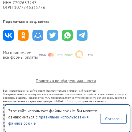
ИНН 7702633247
ОГРН 1077746335776
Поделиться в соц. сетях:
Мы принимаем
все формы оплаты
Политика конфиденциальности
Вся информация на сайте носит исключительно справочный характер.
Товарные знаки используются исключительно для описания устройств, в отношении которых
сервисные центры kld.beko-fixim.ru предоставляют услуги по ремонту. Услуги оказываются в
неавторизованных сервисных центрах kld.beko-fixim.ru, которые не связаны с
правообладателями товарных знаков или их официальными представителями.
Ремонт осуществляется для устройств, уже введенных в гражданский оборот в соответствии
Этот сайт использует файлы cookie. Вы можете
со статьей 1487 ГК РФ.
Использование товарных знаков не преследует цели индивидуализации услуг или введения
ознакомиться с
правилами использования
Согласен
потребителей в заблуждение, а служит для информирования о предоставляемых услугах по
ремонту техники указанных брендов.
файлов cookie
Представленная на сайте информация не является публичной офертой, определяемой
положениями Статьи 437(2) Гражданского кодекса РФ