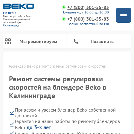
+7 (800) 301-55-83
Ежедневно, с 10:00 до 20:00
FIX-BEKO
Ремонт устройств Beko
+7 (800) 301-55-83
Специализированный
cервисный центр г.
Звонок бесплатный по РФ
Калининград
Мы ремонтируем
Позвонить
граде
Блендер Beko ремонт системы регулировки скоростей
Ремонт системы регулировки
скоростей на блендере Beko в
Калининграде
Привезем и увезем блендер Beko собственной
доставкой
Гарантия на наши работы по ремонту блендеров
Ремонт стиральных машин Beko
Ремонт сушильных машин Beko
Ремонт кухонных комбайнов Beko
Ремонт морозильных камер Beko
Ремонт вертикальных пылесосов Beko
Ремонт посудомоечных машин Beko
Ремонт микроволновых печей Beko
до 3-х лет
Beko
Срочный ремонт блендеров Beko в течении часа