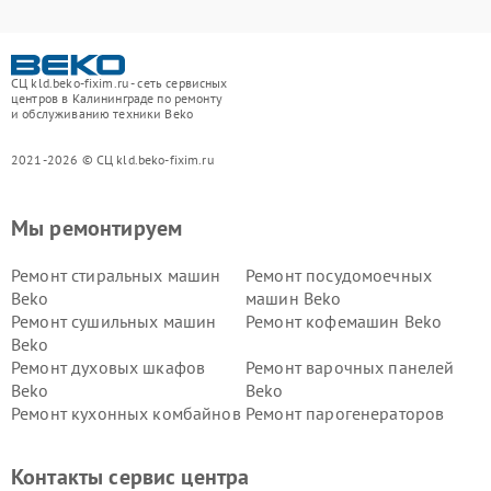
СЦ kld.beko-fixim.ru - сеть сервисных
центров в Калининграде по ремонту
и обслуживанию техники Beko
2021-2026 © СЦ kld.beko-fixim.ru
Мы ремонтируем
Ремонт стиральных машин
Ремонт посудомоечных
Beko
машин Beko
Ремонт сушильных машин
Ремонт кофемашин Beko
Beko
Ремонт духовых шкафов
Ремонт варочных панелей
Beko
Beko
Ремонт кухонных комбайнов
Ремонт парогенераторов
Beko
Beko
Ремонт блендеров Beko
Ремонт кофеварок Beko
Контакты сервис центра
Ремонт холодильников Beko
Ремонт морозильных камер