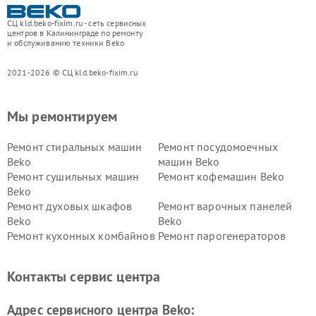
СЦ kld.beko-fixim.ru - сеть сервисных
центров в Калининграде по ремонту
и обслуживанию техники Beko
2021-2026 © СЦ kld.beko-fixim.ru
Мы ремонтируем
Ремонт стиральных машин
Ремонт посудомоечных
Beko
машин Beko
Ремонт сушильных машин
Ремонт кофемашин Beko
Beko
Ремонт духовых шкафов
Ремонт варочных панелей
Beko
Beko
Ремонт кухонных комбайнов
Ремонт парогенераторов
Beko
Beko
Ремонт блендеров Beko
Ремонт кофеварок Beko
Контакты сервис центра
Ремонт холодильников Beko
Ремонт морозильных камер
Beko
Адрес сервисного центра Beko: