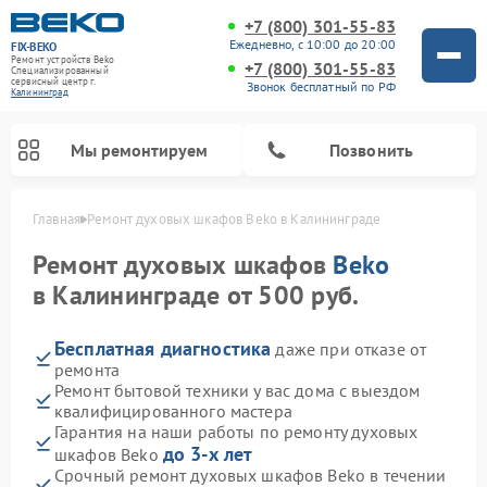
+7 (800) 301-55-83
Ежедневно, с 10:00 до 20:00
FIX-BEKO
Ремонт устройств Beko
+7 (800) 301-55-83
Специализированный
cервисный центр г.
Звонок бесплатный по РФ
Калининград
Мы ремонтируем
Позвонить
Главная
Ремонт духовых шкафов Beko в Калининграде
Ремонт духовых шкафов
Beko
в Калининграде от 500 руб.
Бесплатная диагностика
даже при отказе от
ремонта
Ремонт бытовой техники у вас дома с выездом
квалифицированного мастера
Гарантия на наши работы по ремонту духовых
Ремонт стиральных машин Beko
Ремонт сушильных машин Beko
Ремонт морозильных камер Beko
Ремонт вертикальных пылесосов Beko
Ремонт посудомоечных машин Beko
Ремонт кухонных комбайнов Beko
Ремонт микроволновых печей Beko
до 3-х лет
шкафов Beko
Срочный ремонт духовых шкафов Beko в течении