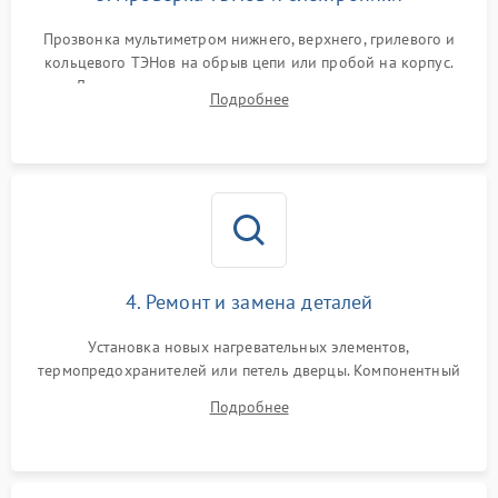
Прозвонка мультиметром нижнего, верхнего, грилевого и
кольцевого ТЭНов на обрыв цепи или пробой на корпус.
Диагностика термостата, датчиков температуры,
Подробнее
переключателя режимов и мотора конвекции.
4. Ремонт и замена деталей
Установка новых нагревательных элементов,
термопредохранителей или петель дверцы. Компонентный
ремонт электронного модуля управления, замена
Подробнее
выгоревших реле, восстановление контактов и замена
уплотнителя.