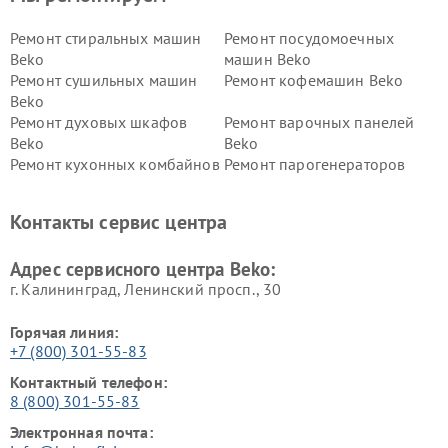
Ремонт стиральных машин
Ремонт посудомоечных
Beko
машин Beko
Ремонт сушильных машин
Ремонт кофемашин Beko
Beko
Ремонт духовых шкафов
Ремонт варочных панелей
Beko
Beko
Ремонт кухонных комбайнов
Ремонт парогенераторов
Beko
Beko
Ремонт блендеров Beko
Ремонт кофеварок Beko
Контакты сервис центра
Ремонт холодильников Beko
Ремонт морозильных камер
Beko
Адрес сервисного центра Beko:
г. Калининград, Ленинский просп., 30
Горячая линия:
+7 (800) 301-55-83
Контактный телефон:
8 (800) 301-55-83
Электронная почта: