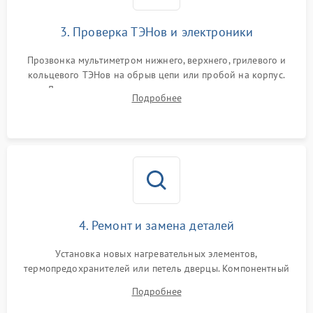
3. Проверка ТЭНов и электроники
Прозвонка мультиметром нижнего, верхнего, грилевого и
кольцевого ТЭНов на обрыв цепи или пробой на корпус.
Диагностика термостата, датчиков температуры,
Подробнее
переключателя режимов и мотора конвекции.
4. Ремонт и замена деталей
Установка новых нагревательных элементов,
термопредохранителей или петель дверцы. Компонентный
ремонт электронного модуля управления, замена
Подробнее
выгоревших реле, восстановление контактов и замена
уплотнителя.