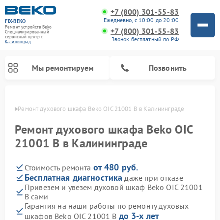
+7 (800) 301-55-83
Ежедневно, с 10:00 до 20:00
FIX-BEKO
Ремонт устройств Beko
+7 (800) 301-55-83
Специализированный
cервисный центр г.
Звонок бесплатный по РФ
Калининград
Мы ремонтируем
Позвонить
граде
Ремонт духового шкафа Beko OIC 21001 B в Калининграде
Ремонт духового шкафа Beko OIC
21001 B в Калининграде
от 480 руб.
Стоимость ремонта
Бесплатная диагностика
даже при отказе
Привезем и увезем духовой шкаф Beko OIC 21001
B сами
Ремонт стиральных машин Beko
Ремонт сушильных машин Beko
Ремонт морозильных камер Beko
Ремонт вертикальных пылесосов Beko
Ремонт посудомоечных машин Beko
Ремонт кухонных комбайнов Beko
Ремонт микроволновых печей Beko
Гарантия на наши работы по ремонту духовых
до 3-х лет
шкафов Beko OIC 21001 B