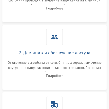
состояния проводки. Измерение напряжения на клеммной
колодке. Анализ жалоб на проблемы с нагревом,
Подробнее
конвекцией, панелью управления или блокировкой дверцы.
2. Демонтаж и обеспечение доступа
Отключение устройства от сети. Снятие дверцы, извлечение
внутренних направляющих и защитных экранов. Демонтаж
задней или верхней панели для прямого доступа к
Подробнее
нагревательным элементам, плате и вентиляторам.