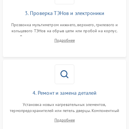
3. Проверка ТЭНов и электроники
Прозвонка мультиметром нижнего, верхнего, грилевого и
кольцевого ТЭНов на обрыв цепи или пробой на корпус.
Диагностика термостата, датчиков температуры,
Подробнее
переключателя режимов и мотора конвекции.
4. Ремонт и замена деталей
Установка новых нагревательных элементов,
термопредохранителей или петель дверцы. Компонентный
ремонт электронного модуля управления, замена
Подробнее
выгоревших реле, восстановление контактов и замена
уплотнителя.