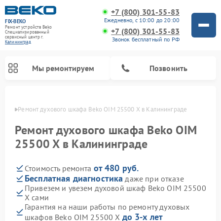
+7 (800) 301-55-83
Ежедневно, с 10:00 до 20:00
FIX-BEKO
Ремонт устройств Beko
+7 (800) 301-55-83
Специализированный
cервисный центр г.
Звонок бесплатный по РФ
Калининград
Мы ремонтируем
Позвонить
граде
Ремонт духового шкафа Beko OIM 25500 X в Калининграде
Ремонт духового шкафа Beko OIM
25500 X в Калининграде
от 480 руб.
Стоимость ремонта
Бесплатная диагностика
даже при отказе
Привезем и увезем духовой шкаф Beko OIM 25500
X сами
Ремонт стиральных машин Beko
Ремонт сушильных машин Beko
Ремонт морозильных камер Beko
Ремонт вертикальных пылесосов Beko
Ремонт посудомоечных машин Beko
Ремонт кухонных комбайнов Beko
Ремонт микроволновых печей Beko
Гарантия на наши работы по ремонту духовых
до 3-х лет
шкафов Beko OIM 25500 X