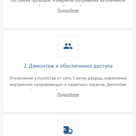
состояния проводки. Измерение напряжения на клеммной
колодке. Анализ жалоб на проблемы с нагревом,
Подробнее
конвекцией, панелью управления или блокировкой дверцы.
2. Демонтаж и обеспечение доступа
Отключение устройства от сети. Снятие дверцы, извлечение
внутренних направляющих и защитных экранов. Демонтаж
задней или верхней панели для прямого доступа к
Подробнее
нагревательным элементам, плате и вентиляторам.