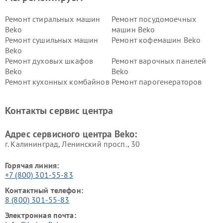
Ремонт стиральных машин
Ремонт посудомоечных
Beko
машин Beko
Ремонт сушильных машин
Ремонт кофемашин Beko
Beko
Ремонт духовых шкафов
Ремонт варочных панелей
Beko
Beko
Ремонт кухонных комбайнов
Ремонт парогенераторов
Beko
Beko
Ремонт блендеров Beko
Ремонт кофеварок Beko
Контакты сервис центра
Ремонт холодильников Beko
Ремонт морозильных камер
Beko
Адрес сервисного центра Beko:
г. Калининград, Ленинский просп., 30
Горячая линия:
+7 (800) 301-55-83
Контактный телефон:
8 (800) 301-55-83
Электронная почта: