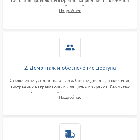
состояния проводки. Измерение напряжения на клеммной
колодке. Анализ жалоб на проблемы с нагревом,
Подробнее
конвекцией, панелью управления или блокировкой дверцы.
2. Демонтаж и обеспечение доступа
Отключение устройства от сети. Снятие дверцы, извлечение
внутренних направляющих и защитных экранов. Демонтаж
задней или верхней панели для прямого доступа к
Подробнее
нагревательным элементам, плате и вентиляторам.