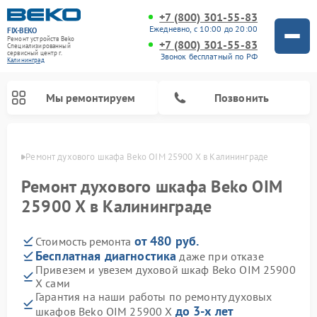
+7 (800) 301-55-83
Ежедневно, с 10:00 до 20:00
FIX-BEKO
Ремонт устройств Beko
+7 (800) 301-55-83
Специализированный
cервисный центр г.
Звонок бесплатный по РФ
Калининград
Мы ремонтируем
Позвонить
граде
Ремонт духового шкафа Beko OIM 25900 X в Калининграде
Ремонт духового шкафа Beko OIM
25900 X в Калининграде
от 480 руб.
Стоимость ремонта
Бесплатная диагностика
даже при отказе
Привезем и увезем духовой шкаф Beko OIM 25900
X сами
Ремонт стиральных машин Beko
Ремонт сушильных машин Beko
Ремонт морозильных камер Beko
Ремонт вертикальных пылесосов Beko
Ремонт посудомоечных машин Beko
Ремонт кухонных комбайнов Beko
Ремонт микроволновых печей Beko
Гарантия на наши работы по ремонту духовых
до 3-х лет
шкафов Beko OIM 25900 X