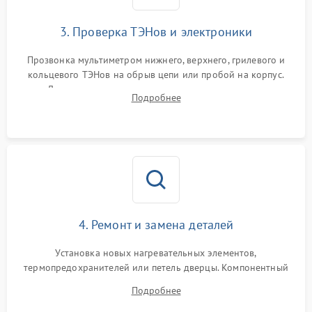
3. Проверка ТЭНов и электроники
Прозвонка мультиметром нижнего, верхнего, грилевого и
кольцевого ТЭНов на обрыв цепи или пробой на корпус.
Диагностика термостата, датчиков температуры,
Подробнее
переключателя режимов и мотора конвекции.
4. Ремонт и замена деталей
Установка новых нагревательных элементов,
термопредохранителей или петель дверцы. Компонентный
ремонт электронного модуля управления, замена
Подробнее
выгоревших реле, восстановление контактов и замена
уплотнителя.