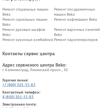
Ремонт стиральных машин
Ремонт посудомоечных
Beko
машин Beko
Ремонт сушильных машин
Ремонт кофемашин Beko
Beko
Ремонт духовых шкафов
Ремонт варочных панелей
Beko
Beko
Ремонт кухонных комбайнов
Ремонт парогенераторов
Beko
Beko
Ремонт блендеров Beko
Ремонт кофеварок Beko
Контакты сервис центра
Ремонт холодильников Beko
Ремонт морозильных камер
Beko
Адрес сервисного центра Beko:
г. Калининград, Ленинский просп., 30
Горячая линия:
+7 (800) 301-55-83
Контактный телефон:
8 (800) 301-55-83
Электронная почта: