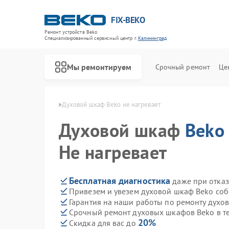
FIX-BEKO
Ремонт устройств Beko
Специализированный cервисный центр г.
Калининград
Мы ремонтируем
Срочный ремонт
Це
eko в Калининграде
Духовой шкаф Beko не нагревает
Духовой шкаф
Beko
Не нагревает
Бесплатная диагностика
даже при отказ
Привезем и увезем духовой шкаф Beko соб
Гарантия на наши работы по ремонту дух
Срочный ремонт духовых шкафов Beko в т
20%
Скидка для вас до
Ремонт стиральных машин Beko
Ремонт посудомоечных машин Beko
Ремонт сушильных машин Beko
Ремонт варочных панелей Beko
Ремонт кухонных комбайнов Beko
Ремонт парогенераторов Beko
Ремонт морозильных камер Beko
Ремонт вертикальных пылесосов Beko
Ремонт водонагревателей Beko
Ремонт микроволновых печей Beko