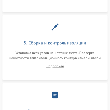
выгоревших реле, восстановление контактов и замена
уплотнителя.
5. Сборка и контроль изоляции
Установка всех узлов на штатные места. Проверка
целостности теплоизоляционного контура камеры, чтобы
исключить перегрев кухонной мебели и потерю тепла.
Подробнее
Надежная фиксация клемм и сборка корпуса шкафа.