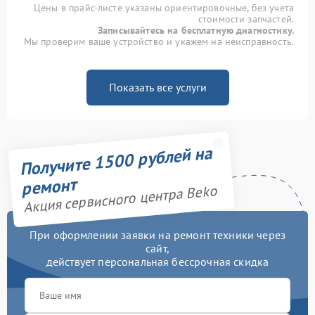
Цены в прайс-листе указаны ориентировочные, без учета
стоимости запчастей.
Записывайтесь на бесплатную диагностику.
Мы проверим ваше устройство и укажем на неисправность.
Показать все услуги
Получите 1500 рублей на
ремонт
Акция сервисного центра Beko
При оформлении заявки на ремонт техники через
сайт,
действует персональная бессрочная скидка