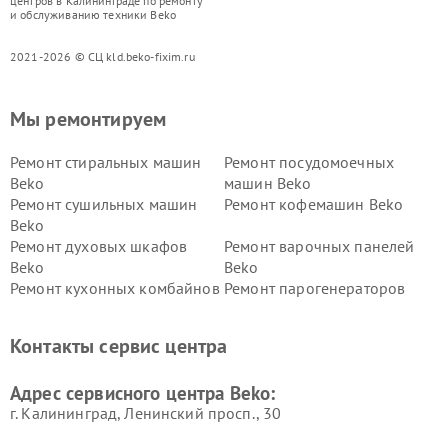
центров в Калининграде по ремонту
и обслуживанию техники Beko
2021-2026 © СЦ kld.beko-fixim.ru
Мы ремонтируем
Ремонт стиральных машин
Ремонт посудомоечных
Beko
машин Beko
Ремонт сушильных машин
Ремонт кофемашин Beko
Beko
Ремонт духовых шкафов
Ремонт варочных панелей
Beko
Beko
Ремонт кухонных комбайнов
Ремонт парогенераторов
Beko
Beko
Ремонт блендеров Beko
Ремонт кофеварок Beko
Контакты сервис центра
Ремонт холодильников Beko
Ремонт морозильных камер
Beko
Адрес сервисного центра Beko:
г. Калининград, Ленинский просп., 30