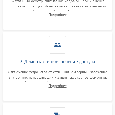
Визуальный осмотр, считывание кодов ошибок и оценка
состояния проводки. Измерение напряжения на клеммной
колодке. Анализ жалоб на проблемы с нагревом,
Подробнее
конвекцией, панелью управления или блокировкой дверцы.
2. Демонтаж и обеспечение доступа
Отключение устройства от сети. Снятие дверцы, извлечение
внутренних направляющих и защитных экранов. Демонтаж
задней или верхней панели для прямого доступа к
Подробнее
нагревательным элементам, плате и вентиляторам.