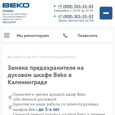
+7 (800) 301-55-83
Ежедневно, с 10:00 до 20:00
FIX-BEKO
Ремонт устройств Beko
+7 (800) 301-55-83
Специализированный
cервисный центр г.
Звонок бесплатный по РФ
Калининград
Мы ремонтируем
Позвонить
граде
Духовой шкаф Beko замена предохранителя
Замена предохранителя на
духовом шкафе Beko в
Калининграде
Привезем и увезем духовой шкаф Beko
собственной доставкой
Гарантия на наши работы по ремонту духовых
Ремонт стиральных машин Beko
Ремонт сушильных машин Beko
Ремонт морозильных камер Beko
Ремонт вертикальных пылесосов Beko
Ремонт посудомоечных машин Beko
Ремонт кухонных комбайнов Beko
Ремонт микроволновых печей Beko
до 3-х лет
шкафов Beko
Срочный ремонт духовых шкафов Beko в течении