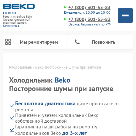
+7 (800) 301-55-83
Ежедневно, с 10:00 до 20:00
FIX-BEKO
Ремонт устройств Beko
+7 (800) 301-55-83
Специализированный
cервисный центр г.
Звонок бесплатный по РФ
Калининград
Мы ремонтируем
Позвонить
граде
Холодильник Beko посторонние шумы при запуске
Холодильник
Beko
Посторонние шумы при запуске
Бесплатная диагностика
даже при отказе от
ремонта
Привезем и увезем холодильник Beko
собственной доставкой
Ремонт стиральных машин Beko
Ремонт сушильных машин Beko
Ремонт кухонных комбайнов Beko
Ремонт морозильных камер Beko
Ремонт вертикальных пылесосов Beko
Ремонт посудомоечных машин Beko
Ремонт микроволновых печей Beko
Гарантия на наши работы по ремонту
до 3-х лет
холодильников Beko