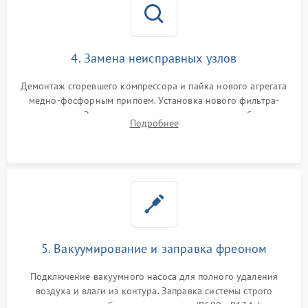
4. Замена неисправных узлов
Демонтаж сгоревшего компрессора и пайка нового агрегата
медно-фосфорным припоем. Установка нового фильтра-
осушителя. Замена изношенных вентиляторов обдува,
Подробнее
сломанных заслонок или поврежденных дверных петель.
5. Вакуумирование и заправка фреоном
Подключение вакуумного насоса для полного удаления
воздуха и влаги из контура. Заправка системы строго
дозированным объемом хладагента (R600a, R134a) по