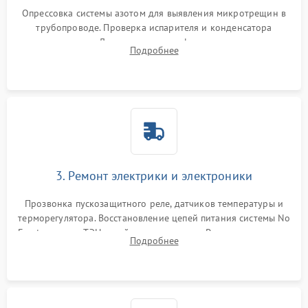
Опрессовка системы азотом для выявления микротрещин в
трубопроводе. Проверка испарителя и конденсатора
течеискателем. Демонтаж старого фильтра-осушителя и
Подробнее
продувка капиллярной трубки для устранения засоров.
3. Ремонт электрики и электроники
Прозвонка пускозащитного реле, датчиков температуры и
терморегулятора. Восстановление цепей питания системы No
Frost, включая ТЭН оттайки и вентилятор. Ремонт или замена
Подробнее
платы управления при сбоях алгоритмов.