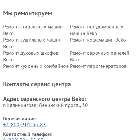
Мы ремонтируем
Ремонт стиральных машин
Ремонт посудомоечных
Beko
машин Beko
Ремонт сушильных машин
Ремонт кофемашин Beko
Beko
Ремонт духовых шкафов
Ремонт варочных панелей
Beko
Beko
Ремонт кухонных комбайнов
Ремонт парогенераторов
Beko
Beko
Ремонт блендеров Beko
Ремонт кофеварок Beko
Контакты сервис центра
Ремонт холодильников Beko
Ремонт морозильных камер
Beko
Адрес сервисного центра Beko:
г. Калининград, Ленинский просп., 30
Горячая линия:
+7 (800) 301-55-83
Контактный телефон:
8 (800) 301-55-83