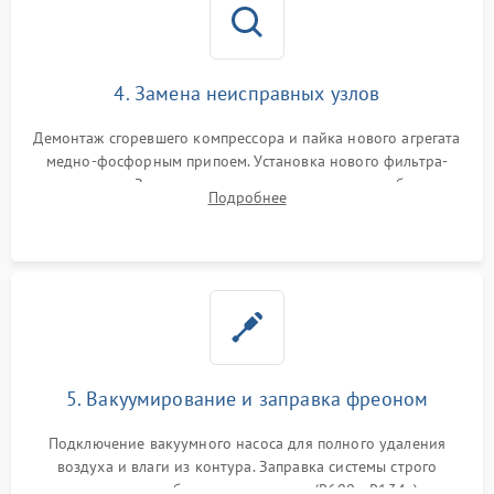
4. Замена неисправных узлов
Демонтаж сгоревшего компрессора и пайка нового агрегата
медно-фосфорным припоем. Установка нового фильтра-
осушителя. Замена изношенных вентиляторов обдува,
Подробнее
сломанных заслонок или поврежденных дверных петель.
5. Вакуумирование и заправка фреоном
Подключение вакуумного насоса для полного удаления
воздуха и влаги из контура. Заправка системы строго
дозированным объемом хладагента (R600a, R134a) по