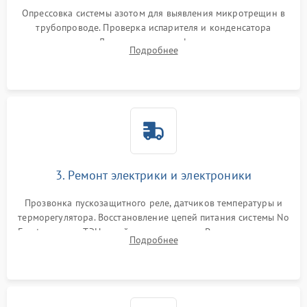
Опрессовка системы азотом для выявления микротрещин в
трубопроводе. Проверка испарителя и конденсатора
течеискателем. Демонтаж старого фильтра-осушителя и
Подробнее
продувка капиллярной трубки для устранения засоров.
3. Ремонт электрики и электроники
Прозвонка пускозащитного реле, датчиков температуры и
терморегулятора. Восстановление цепей питания системы No
Frost, включая ТЭН оттайки и вентилятор. Ремонт или замена
Подробнее
платы управления при сбоях алгоритмов.