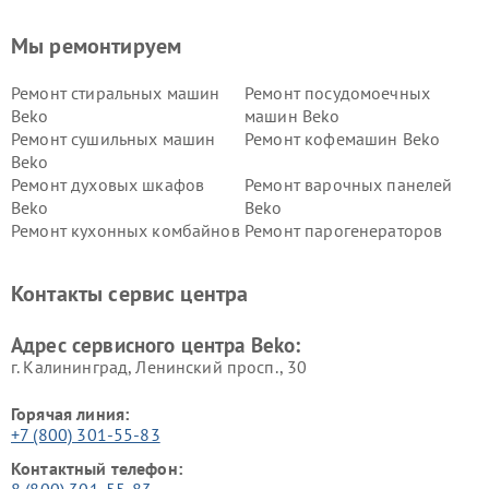
Мы ремонтируем
Ремонт стиральных машин
Ремонт посудомоечных
Beko
машин Beko
Ремонт сушильных машин
Ремонт кофемашин Beko
Beko
Ремонт духовых шкафов
Ремонт варочных панелей
Beko
Beko
Ремонт кухонных комбайнов
Ремонт парогенераторов
Beko
Beko
Ремонт блендеров Beko
Ремонт кофеварок Beko
Контакты сервис центра
Ремонт холодильников Beko
Ремонт морозильных камер
Beko
Адрес сервисного центра Beko:
г. Калининград, Ленинский просп., 30
Горячая линия:
+7 (800) 301-55-83
Контактный телефон:
8 (800) 301-55-83