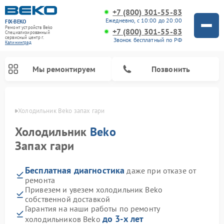
+7 (800) 301-55-83
Ежедневно, с 10:00 до 20:00
FIX-BEKO
Ремонт устройств Beko
+7 (800) 301-55-83
Специализированный
cервисный центр г.
Звонок бесплатный по РФ
Калининград
Мы ремонтируем
Позвонить
граде
Холодильник Beko запах гари
Холодильник
Beko
Запах гари
Бесплатная диагностика
даже при отказе от
ремонта
Привезем и увезем холодильник Beko
собственной доставкой
Ремонт стиральных машин Beko
Ремонт сушильных машин Beko
Ремонт кухонных комбайнов Beko
Ремонт морозильных камер Beko
Ремонт вертикальных пылесосов Beko
Ремонт посудомоечных машин Beko
Ремонт микроволновых печей Beko
Гарантия на наши работы по ремонту
до 3-х лет
холодильников Beko