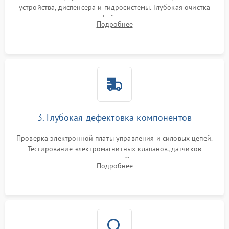
устройства, диспенсера и гидросистемы. Глубокая очистка
внутренних узлов от кофейных масел, жмыха и накипи.
Подробнее
Промывка дренажных каналов и фильтров с использованием
специализированной химии.
3. Глубокая дефектовка компонентов
Проверка электронной платы управления и силовых цепей.
Тестирование электромагнитных клапанов, датчиков
температуры и расходомера. Оценка степени износа
Подробнее
жерновов кофемолки, уплотнительных колец гидросистемы
и шестерней редуктора.