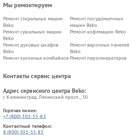
Мы ремонтируем
Ремонт стиральных машин
Ремонт посудомоечных
Beko
машин Beko
Ремонт сушильных машин
Ремонт кофемашин Beko
Beko
Ремонт духовых шкафов
Ремонт варочных панелей
Beko
Beko
Ремонт кухонных комбайнов
Ремонт парогенераторов
Beko
Beko
Ремонт блендеров Beko
Ремонт кофеварок Beko
Контакты сервис центра
Ремонт холодильников Beko
Ремонт морозильных камер
Beko
Адрес сервисного центра Beko:
г. Калининград, Ленинский просп., 30
Горячая линия:
+7 (800) 301-55-83
Контактный телефон:
8 (800) 301-55-83