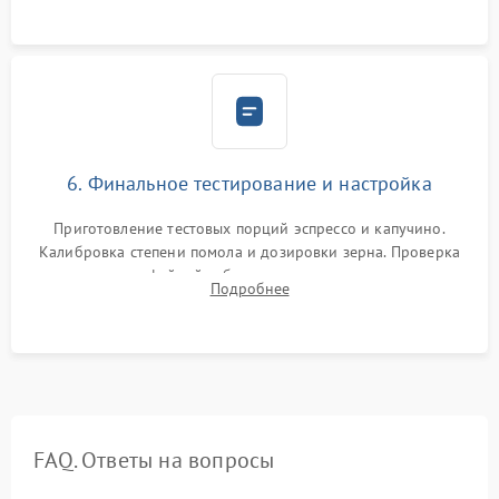
Надежная фиксация всех соединений.
6. Финальное тестирование и настройка
Приготовление тестовых порций эспрессо и капучино.
Калибровка степени помола и дозировки зерна. Проверка
плотности кофейной таблетки, температуры напитка и
Подробнее
качества молочной пены. Контроль отсутствия посторонних
шумов и протечек.
FAQ. Ответы на вопросы