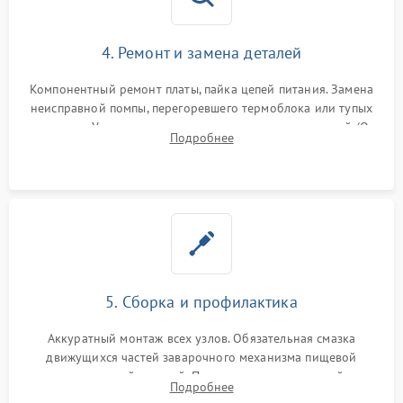
4. Ремонт и замена деталей
Компонентный ремонт платы, пайка цепей питания. Замена
неисправной помпы, перегоревшего термоблока или тупых
жерновов. Установка новых силиконовых уплотнителей (O-
Подробнее
ring) и тефлоновых трубок для надежного устранения
протечек.
5. Сборка и профилактика
Аккуратный монтаж всех узлов. Обязательная смазка
движущихся частей заварочного механизма пищевой
силиконовой смазкой. Проведение программной
Подробнее
декальцинации и очистки системы от кофейных масел.