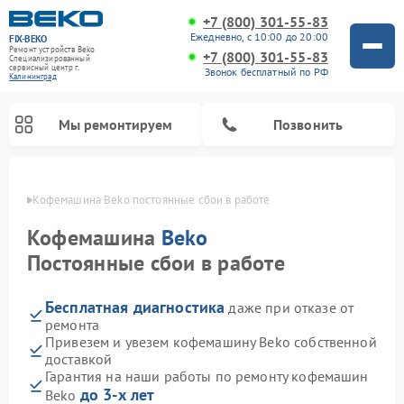
+7 (800) 301-55-83
Ежедневно, с 10:00 до 20:00
FIX-BEKO
Ремонт устройств Beko
+7 (800) 301-55-83
Специализированный
cервисный центр г.
Звонок бесплатный по РФ
Калининград
Мы ремонтируем
Позвонить
граде
Кофемашина Beko постоянные сбои в работе
Кофемашина
Beko
Постоянные сбои в работе
Бесплатная диагностика
даже при отказе от
ремонта
Привезем и увезем кофемашину Beko собственной
доставкой
Ремонт стиральных машин Beko
Ремонт сушильных машин Beko
Ремонт морозильных камер Beko
Ремонт вертикальных пылесосов Beko
Ремонт посудомоечных машин Beko
Ремонт кухонных комбайнов Beko
Ремонт микроволновых печей Beko
Гарантия на наши работы по ремонту кофемашин
до 3-х лет
Beko