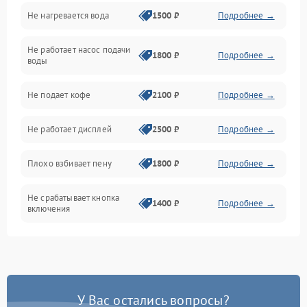
Не нагревается вода
1500 ₽
Подробнее →
Включение и работа
Не работает насос подачи
Проблемы с водой
1800 ₽
Подробнее →
воды
Проблемы с капучинатором и паром
Не подает кофе
2100 ₽
Подробнее →
Управление и электроника
Не работает дисплей
2500 ₽
Подробнее →
Программное обеспечение
Плохо взбивает пену
1800 ₽
Подробнее →
Не срабатывает кнопка
1400 ₽
Подробнее →
включения
Запах гари при работе
1800 ₽
Подробнее →
Постоянные сбои в работе
1500 ₽
Подробнее →
У Вас остались вопросы?