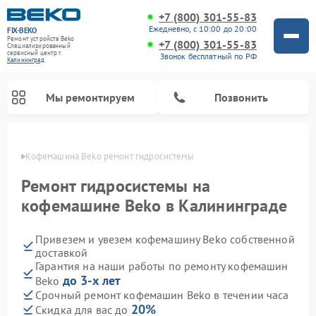
+7 (800) 301-55-83
Ежедневно, с 10:00 до 20:00
FIX-BEKO
Ремонт устройств Beko
+7 (800) 301-55-83
Специализированный
cервисный центр г.
Звонок бесплатный по РФ
Калининград
Мы ремонтируем
Позвонить
граде
Кофемашина Beko ремонт гидросистемы
Ремонт гидросистемы на
кофемашине Beko в Калининграде
Привезем и увезем кофемашину Beko собственной
доставкой
Гарантия на наши работы по ремонту кофемашин
до 3-х лет
Beko
Ремонт стиральных машин Beko
Ремонт сушильных машин Beko
Ремонт морозильных камер Beko
Ремонт вертикальных пылесосов Beko
Ремонт посудомоечных машин Beko
Ремонт кухонных комбайнов Beko
Ремонт микроволновых печей Beko
Срочный ремонт кофемашин Beko в течении часа
20%
Скидка для вас до