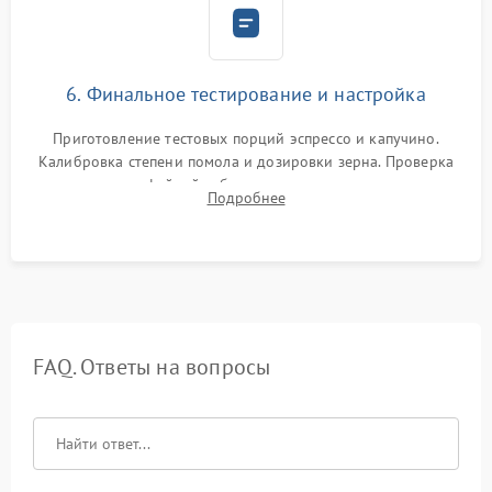
6. Финальное тестирование и настройка
Приготовление тестовых порций эспрессо и капучино.
Калибровка степени помола и дозировки зерна. Проверка
плотности кофейной таблетки, температуры напитка и
Подробнее
качества молочной пены. Контроль отсутствия посторонних
шумов и протечек.
FAQ. Ответы на вопросы