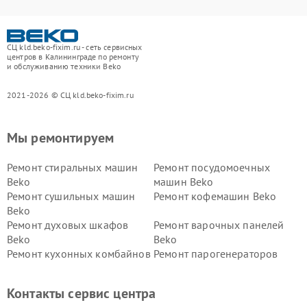
СЦ kld.beko-fixim.ru - сеть сервисных
центров в Калининграде по ремонту
и обслуживанию техники Beko
2021-2026 © СЦ kld.beko-fixim.ru
Мы ремонтируем
Ремонт стиральных машин
Ремонт посудомоечных
Beko
машин Beko
Ремонт сушильных машин
Ремонт кофемашин Beko
Beko
Ремонт духовых шкафов
Ремонт варочных панелей
Beko
Beko
Ремонт кухонных комбайнов
Ремонт парогенераторов
Beko
Beko
Ремонт блендеров Beko
Ремонт кофеварок Beko
Контакты сервис центра
Ремонт холодильников Beko
Ремонт морозильных камер