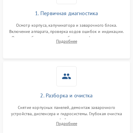
1. Первичная диагностика
Осмотр корпуса, капучинатора и заварочного блока.
Включение аппарата, проверка кодов ошибок и индикации.
Оценка работы помпы, термоблока и кофемолки на слух.
Подробнее
Измерение температуры и давления воды для выявления
локализации поломки.
2. Разборка и очистка
Снятие корпусных панелей, демонтаж заварочного
устройства, диспенсера и гидросистемы. Глубокая очистка
внутренних узлов от кофейных масел, жмыха и накипи.
Подробнее
Промывка дренажных каналов и фильтров с использованием
специализированной химии.