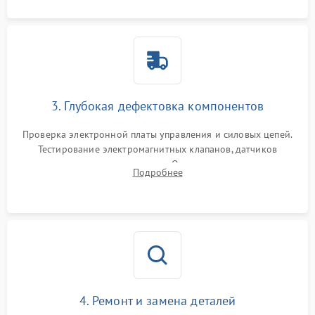
3. Глубокая дефектовка компонентов
Проверка электронной платы управления и силовых цепей.
Тестирование электромагнитных клапанов, датчиков
температуры и расходомера. Оценка степени износа
Подробнее
жерновов кофемолки, уплотнительных колец гидросистемы
и шестерней редуктора.
4. Ремонт и замена деталей