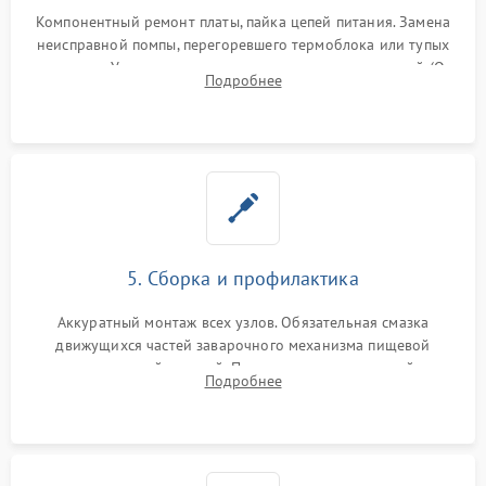
Компонентный ремонт платы, пайка цепей питания. Замена
неисправной помпы, перегоревшего термоблока или тупых
жерновов. Установка новых силиконовых уплотнителей (O-
Подробнее
ring) и тефлоновых трубок для надежного устранения
протечек.
5. Сборка и профилактика
Аккуратный монтаж всех узлов. Обязательная смазка
движущихся частей заварочного механизма пищевой
силиконовой смазкой. Проведение программной
Подробнее
декальцинации и очистки системы от кофейных масел.
Надежная фиксация всех соединений.