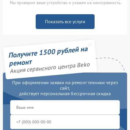
Мы проверим ваше устройство и укажем на неисправность.
Показать все услуги
Получите 1500 рублей на
ремонт
Акция сервисного центра Beko
При оформлении заявки на ремонт техники через
сайт,
действует персональная бессрочная скидка