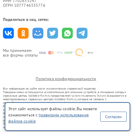
ИНН 7702633247
ОГРН 1077746335776
Поделиться в соц. сетях:
Мы принимаем
все формы оплаты
Политика конфиденциальности
Вся информация на сайте носит исключительно справочный характер.
Товарные знаки используются исключительно для описания устройств, в отношении которых
сервисные центры kld.beko-fixim.ru предоставляют услуги по ремонту. Услуги оказываются в
неавторизованных сервисных центрах kld.beko-fixim.ru, которые не связаны с
правообладателями товарных знаков или их официальными представителями.
Ремонт осуществляется для устройств, уже введенных в гражданский оборот в соответствии
Этот сайт использует файлы cookie. Вы можете
со статьей 1487 ГК РФ.
Использование товарных знаков не преследует цели индивидуализации услуг или введения
ознакомиться с
правилами использования
Согласен
потребителей в заблуждение, а служит для информирования о предоставляемых услугах по
ремонту техники указанных брендов.
файлов cookie
Представленная на сайте информация не является публичной офертой, определяемой
положениями Статьи 437(2) Гражданского кодекса РФ