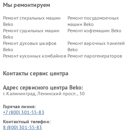
Мы ремонтируем
Ремонт стиральных машин
Ремонт посудомоечных
Beko
машин Beko
Ремонт сушильных машин
Ремонт кофемашин Beko
Beko
Ремонт духовых шкафов
Ремонт варочных панелей
Beko
Beko
Ремонт кухонных комбайнов
Ремонт парогенераторов
Beko
Beko
Ремонт блендеров Beko
Ремонт кофеварок Beko
Контакты сервис центра
Ремонт холодильников Beko
Ремонт морозильных камер
Beko
Адрес сервисного центра Beko:
г. Калининград, Ленинский просп., 30
Горячая линия:
+7 (800) 301-55-83
Контактный телефон:
8 (800) 301-55-83