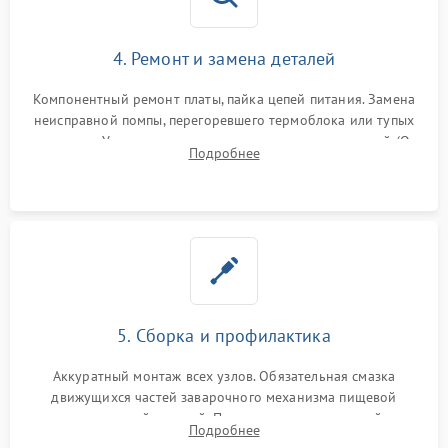
4. Ремонт и замена деталей
Компонентный ремонт платы, пайка цепей питания. Замена
неисправной помпы, перегоревшего термоблока или тупых
жерновов. Установка новых силиконовых уплотнителей (O-
Подробнее
ring) и тефлоновых трубок для надежного устранения
протечек.
5. Сборка и профилактика
Аккуратный монтаж всех узлов. Обязательная смазка
движущихся частей заварочного механизма пищевой
силиконовой смазкой. Проведение программной
Подробнее
декальцинации и очистки системы от кофейных масел.