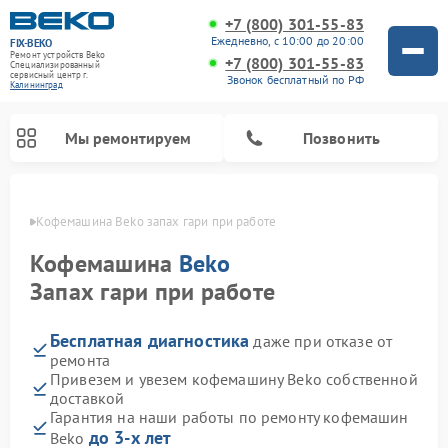
+7 (800) 301-55-83
Ежедневно, с 10:00 до 20:00
FIX-BEKO
Ремонт устройств Beko
+7 (800) 301-55-83
Специализированный
cервисный центр г.
Звонок бесплатный по РФ
Калининград
Мы ремонтируем
Позвонить
граде
Кофемашина Beko запах гари при работе
Кофемашина
Beko
Запах гари при работе
Бесплатная диагностика
даже при отказе от
ремонта
Привезем и увезем кофемашину Beko собственной
доставкой
Ремонт стиральных машин Beko
Ремонт сушильных машин Beko
Ремонт морозильных камер Beko
Ремонт вертикальных пылесосов Beko
Ремонт посудомоечных машин Beko
Ремонт кухонных комбайнов Beko
Ремонт микроволновых печей Beko
Гарантия на наши работы по ремонту кофемашин
до 3-х лет
Beko