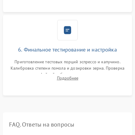
Надежная фиксация всех соединений.
6. Финальное тестирование и настройка
Приготовление тестовых порций эспрессо и капучино.
Калибровка степени помола и дозировки зерна. Проверка
плотности кофейной таблетки, температуры напитка и
Подробнее
качества молочной пены. Контроль отсутствия посторонних
шумов и протечек.
FAQ. Ответы на вопросы