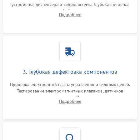
устройства, диспенсера и гидросистемы. Глубокая очистка
внутренних узлов от кофейных масел, жмыха и накипи.
Подробнее
Промывка дренажных каналов и фильтров с использованием
специализированной химии.
3. Глубокая дефектовка компонентов
Проверка электронной платы управления и силовых цепей.
Тестирование электромагнитных клапанов, датчиков
температуры и расходомера. Оценка степени износа
Подробнее
жерновов кофемолки, уплотнительных колец гидросистемы
и шестерней редуктора.