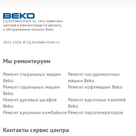
СЦ kld.beko-fixim.ru - сеть сервисных
центров в Калининграде по ремонту
и обслуживанию техники Beko
2021-2026 © СЦ kld.beko-fixim.ru
Мы ремонтируем
Ремонт стиральных машин
Ремонт посудомоечных
Beko
машин Beko
Ремонт сушильных машин
Ремонт кофемашин Beko
Beko
Ремонт духовых шкафов
Ремонт варочных панелей
Beko
Beko
Ремонт кухонных комбайнов
Ремонт парогенераторов
Beko
Beko
Ремонт блендеров Beko
Ремонт кофеварок Beko
Контакты сервис центра
Ремонт холодильников Beko
Ремонт морозильных камер