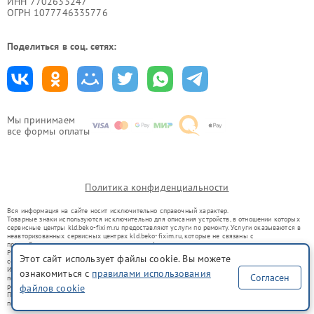
ИНН 7702633247
ОГРН 1077746335776
Поделиться в соц. сетях:
Мы принимаем
все формы оплаты
Политика конфиденциальности
Вся информация на сайте носит исключительно справочный характер.
Товарные знаки используются исключительно для описания устройств, в отношении которых
сервисные центры kld.beko-fixim.ru предоставляют услуги по ремонту. Услуги оказываются в
неавторизованных сервисных центрах kld.beko-fixim.ru, которые не связаны с
правообладателями товарных знаков или их официальными представителями.
Ремонт осуществляется для устройств, уже введенных в гражданский оборот в соответствии
Этот сайт использует файлы cookie. Вы можете
со статьей 1487 ГК РФ.
Использование товарных знаков не преследует цели индивидуализации услуг или введения
ознакомиться с
правилами использования
Согласен
потребителей в заблуждение, а служит для информирования о предоставляемых услугах по
ремонту техники указанных брендов.
файлов cookie
Представленная на сайте информация не является публичной офертой, определяемой
положениями Статьи 437(2) Гражданского кодекса РФ