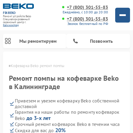
+7 (800) 301-55-83
Ежедневно, с 10:00 до 20:00
FIX-BEKO
Ремонт устройств Beko
+7 (800) 301-55-83
Специализированный
cервисный центр г.
Звонок бесплатный по РФ
Калининград
Мы ремонтируем
Позвонить
граде
Кофеварка Beko ремонт помпы
Ремонт помпы на кофеварке Beko
в Калининграде
Привезем и увезем кофеварку Beko собственной
доставкой
Гарантия на наши работы по ремонту кофеварок
до 3-х лет
Beko
Ремонт стиральных машин Beko
Ремонт сушильных машин Beko
Ремонт кухонных комбайнов Beko
Ремонт морозильных камер Beko
Ремонт вертикальных пылесосов Beko
Ремонт посудомоечных машин Beko
Ремонт микроволновых печей Beko
Срочный ремонт кофеварок Beko в течении часа
20%
Скидка для вас до