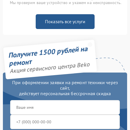
Мы проверим ваше устройство и укажем на неисправность.
Показать все услуги
Получите 1500 рублей на
ремонт
Акция сервисного центра Beko
При оформлении заявки на ремонт техники через
сайт,
действует персональная бессрочная скидка