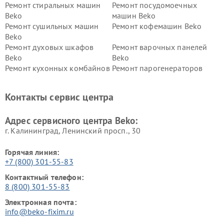
Ремонт стиральных машин
Ремонт посудомоечных
Beko
машин Beko
Ремонт сушильных машин
Ремонт кофемашин Beko
Beko
Ремонт духовых шкафов
Ремонт варочных панелей
Beko
Beko
Ремонт кухонных комбайнов
Ремонт парогенераторов
Beko
Beko
Ремонт блендеров Beko
Ремонт кофеварок Beko
Контакты сервис центра
Ремонт холодильников Beko
Ремонт морозильных камер
Beko
Адрес сервисного центра Beko:
г. Калининград, Ленинский просп., 30
Горячая линия:
+7 (800) 301-55-83
Контактный телефон:
8 (800) 301-55-83
Электронная почта:
info@beko-fixim.ru