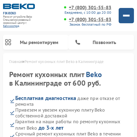
+7 (800) 301-55-83
Ежедневно, с 10:00 до 20:00
FIX-BEKO
Ремонт устройств Beko
+7 (800) 301-55-83
Специализированный
cервисный центр г.
Звонок бесплатный по РФ
Калининград
Мы ремонтируем
Позвонить
Главная
Ремонт кухонных плит Beko в Калининграде
Ремонт кухонных плит
Beko
в Калининграде от 600 руб.
Бесплатная диагностика
даже при отказе от
ремонта
Привезем и увезем кухонную плиту Beko
собственной доставкой
Гарантия на наши работы по ремонту кухонных
Ремонт вертикальных пылесосов Beko
Ремонт стиральных машин Beko
Ремонт сушильных машин Beko
Ремонт кухонных комбайнов Beko
Ремонт микроволновых печей Beko
Ремонт посудомоечных машин Beko
Ремонт морозильных камер Beko
до 3-х лет
плит Beko
Срочный ремонт кухонных плит Beko в течении