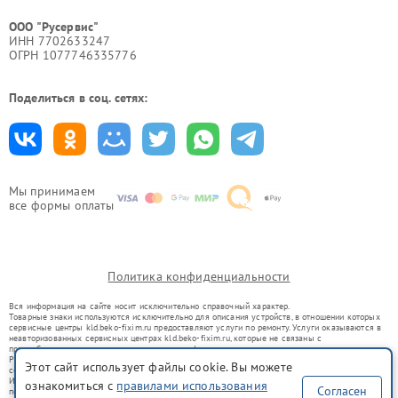
ООО "Русервис"
ИНН 7702633247
ОГРН 1077746335776
Поделиться в соц. сетях:
Мы принимаем
все формы оплаты
Политика конфиденциальности
Вся информация на сайте носит исключительно справочный характер.
Товарные знаки используются исключительно для описания устройств, в отношении которых
сервисные центры kld.beko-fixim.ru предоставляют услуги по ремонту. Услуги оказываются в
неавторизованных сервисных центрах kld.beko-fixim.ru, которые не связаны с
правообладателями товарных знаков или их официальными представителями.
Ремонт осуществляется для устройств, уже введенных в гражданский оборот в соответствии
Этот сайт использует файлы cookie. Вы можете
со статьей 1487 ГК РФ.
Использование товарных знаков не преследует цели индивидуализации услуг или введения
ознакомиться с
правилами использования
Согласен
потребителей в заблуждение, а служит для информирования о предоставляемых услугах по