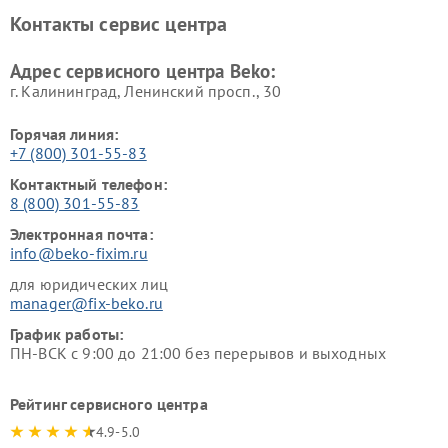
Ремонт блендеров Beko
Ремонт кофеварок Beko
Контакты сервис центра
Ремонт холодильников Beko
Ремонт морозильных камер
Beko
Адрес сервисного центра Beko:
г. Калининград, Ленинский просп., 30
Горячая линия:
+7 (800) 301-55-83
Контактный телефон:
8 (800) 301-55-83
Электронная почта:
info@beko-fixim.ru
для юридических лиц
manager@fix-beko.ru
График работы:
ПН-ВСК с 9:00 до 21:00 без перерывов и выходных
Рейтинг сервисного центра
4.9-5.0