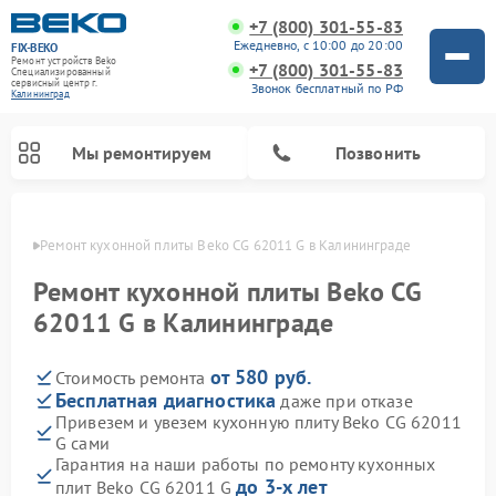
+7 (800) 301-55-83
Ежедневно, с 10:00 до 20:00
FIX-BEKO
Ремонт устройств Beko
+7 (800) 301-55-83
Специализированный
cервисный центр г.
Звонок бесплатный по РФ
Калининград
Мы ремонтируем
Позвонить
граде
Ремонт кухонной плиты Beko CG 62011 G в Калининграде
Ремонт кухонной плиты Beko CG
62011 G в Калининграде
от 580 руб.
Стоимость ремонта
Бесплатная диагностика
даже при отказе
Привезем и увезем кухонную плиту Beko CG 62011
G сами
Ремонт вертикальных пылесосов Beko
Ремонт стиральных машин Beko
Ремонт сушильных машин Beko
Ремонт кухонных комбайнов Beko
Ремонт микроволновых печей Beko
Ремонт посудомоечных машин Beko
Ремонт морозильных камер Beko
Гарантия на наши работы по ремонту кухонных
до 3-х лет
плит Beko CG 62011 G