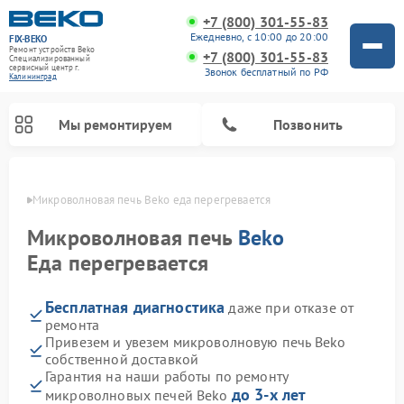
+7 (800) 301-55-83
Ежедневно, с 10:00 до 20:00
FIX-BEKO
Ремонт устройств Beko
+7 (800) 301-55-83
Специализированный
cервисный центр г.
Звонок бесплатный по РФ
Калининград
Мы ремонтируем
Позвонить
граде
Микроволновая печь Beko еда перегревается
Микроволновая печь
Beko
Еда перегревается
Бесплатная диагностика
даже при отказе от
ремонта
Привезем и увезем микроволновую печь Beko
собственной доставкой
Ремонт вертикальных пылесосов Beko
Ремонт стиральных машин Beko
Ремонт сушильных машин Beko
Ремонт кухонных комбайнов Beko
Ремонт посудомоечных машин Beko
Ремонт морозильных камер Beko
Гарантия на наши работы по ремонту
до 3-х лет
микроволновых печей Beko