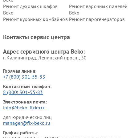
Ремонт духовых шкафов
Ремонт варочных панелей
Beko
Beko
Ремонт кухонных комбайнов
Ремонт парогенераторов
Beko
Beko
Ремонт блендеров Beko
Ремонт кофеварок Beko
Контакты сервис центра
Ремонт холодильников Beko
Ремонт морозильных камер
Beko
Адрес сервисного центра Beko:
г. Калининград, Ленинский просп., 30
Горячая линия:
+7 (800) 301-55-83
Контактный телефон:
8 (800) 301-55-83
Электронная почта:
info@beko-fixim.ru
для юридических лиц
manager@fix-beko.ru
График работы: