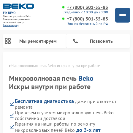
+7 (800) 301-55-83
Ежедневно, с 10:00 до 20:00
FIX-BEKO
Ремонт устройств Beko
+7 (800) 301-55-83
Специализированный
cервисный центр г.
Звонок бесплатный по РФ
Калининград
Мы ремонтируем
Позвонить
граде
Микроволновая печь Beko искры внутри при работе
Микроволновая печь
Beko
Искры внутри при работе
Бесплатная диагностика
даже при отказе от
ремонта
Привезем и увезем микроволновую печь Beko
собственной доставкой
Ремонт вертикальных пылесосов Beko
Ремонт стиральных машин Beko
Ремонт сушильных машин Beko
Ремонт кухонных комбайнов Beko
Ремонт посудомоечных машин Beko
Ремонт морозильных камер Beko
Гарантия на наши работы по ремонту
до 3-х лет
микроволновых печей Beko