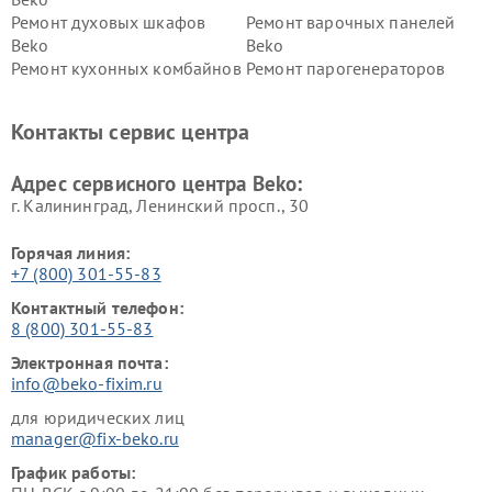
Ремонт духовых шкафов
Ремонт варочных панелей
Beko
Beko
Ремонт кухонных комбайнов
Ремонт парогенераторов
Beko
Beko
Ремонт блендеров Beko
Ремонт кофеварок Beko
Контакты сервис центра
Ремонт холодильников Beko
Ремонт морозильных камер
Beko
Адрес сервисного центра Beko:
г. Калининград, Ленинский просп., 30
Горячая линия:
+7 (800) 301-55-83
Контактный телефон:
8 (800) 301-55-83
Электронная почта:
info@beko-fixim.ru
для юридических лиц
manager@fix-beko.ru
График работы: