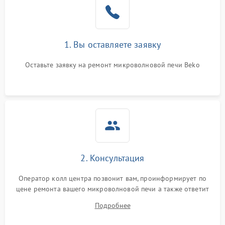
Поломка системы
2200 ₽
Подробнее →
охлаждения
1. Вы оставляете заявку
Не работают сенсорные
2400 ₽
Подробнее →
кнопки
Оставьте заявку на ремонт микроволновой печи Beko
Не горит подсветка
2000 ₽
Подробнее →
Сломался трансформатор
1000 ₽
Подробнее →
2. Консультация
Оператор колл центра позвонит вам, проинформирует по
цене ремонта вашего микроволновой печи а также ответит
на все ваши вопросы.
Подробнее