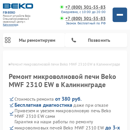
+7 (800) 301-55-83
Ежедневно, с 10:00 до 20:00
FIX-BEKO
Ремонт устройств Beko
+7 (800) 301-55-83
Специализированный
cервисный центр г.
Звонок бесплатный по РФ
Калининград
Мы ремонтируем
Позвонить
граде
Ремонт микроволновой печи Beko MWF 2310 EW в Калининграде
Ремонт микроволновой печи Beko
MWF 2310 EW в Калининграде
от 380 руб.
Стоимость ремонта
Бесплатная диагностика
даже при отказе
Привезем и увезем микроволновую печь Beko
MWF 2310 EW сами
Ремонт вертикальных пылесосов Beko
Ремонт стиральных машин Beko
Ремонт сушильных машин Beko
Ремонт кухонных комбайнов Beko
Ремонт посудомоечных машин Beko
Ремонт морозильных камер Beko
Гарантия на наши работы по ремонту
до 3-х
микроволновых печей Beko MWF 2310 EW