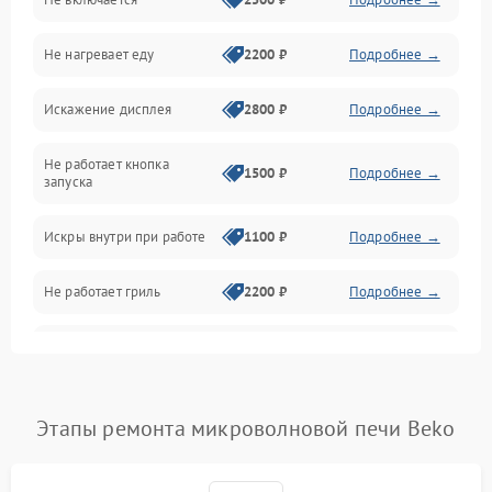
Механика и внутренние элементы
Не нагревает еду
2200 ₽
Подробнее →
Механические повреждения
Искажение дисплея
2800 ₽
Подробнее →
Питание и запуск
Не работает кнопка
Нагрев и приготовление
1500 ₽
Подробнее →
запуска
Программное обеспечение
Искры внутри при работе
1100 ₽
Подробнее →
Не работает гриль
2200 ₽
Подробнее →
Перегрев или отключение
2400 ₽
Подробнее →
во время работы
Появление запаха гари
2400 ₽
Подробнее →
Этапы ремонта микроволновой печи Beko
Проблемы с вентилятором
2000 ₽
Подробнее →