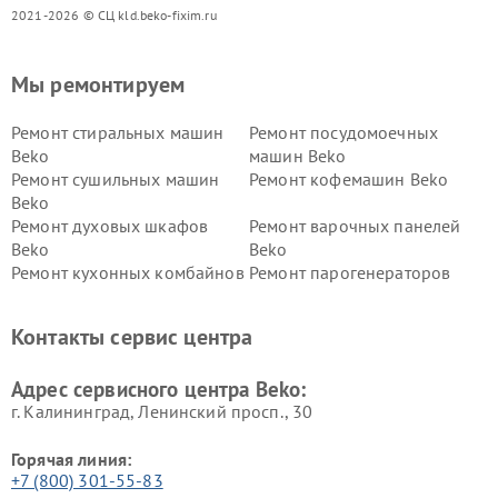
2021-2026 © СЦ kld.beko-fixim.ru
Мы ремонтируем
Ремонт стиральных машин
Ремонт посудомоечных
Beko
машин Beko
Ремонт сушильных машин
Ремонт кофемашин Beko
Beko
Ремонт духовых шкафов
Ремонт варочных панелей
Beko
Beko
Ремонт кухонных комбайнов
Ремонт парогенераторов
Beko
Beko
Ремонт блендеров Beko
Ремонт кофеварок Beko
Контакты сервис центра
Ремонт холодильников Beko
Ремонт морозильных камер
Beko
Адрес сервисного центра Beko:
г. Калининград, Ленинский просп., 30
Горячая линия:
+7 (800) 301-55-83