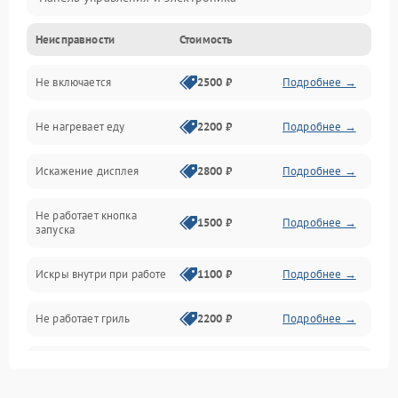
Неисправности
Стоимость
Дверца и корпус
Не включается
2500 ₽
Подробнее →
Механика и внутренние элементы
Не нагревает еду
2200 ₽
Подробнее →
Механические повреждения
Искажение дисплея
2800 ₽
Подробнее →
Питание и запуск
Не работает кнопка
Нагрев и приготовление
1500 ₽
Подробнее →
запуска
Программное обеспечение
Искры внутри при работе
1100 ₽
Подробнее →
Не работает гриль
2200 ₽
Подробнее →
Перегрев или отключение
2400 ₽
Подробнее →
во время работы