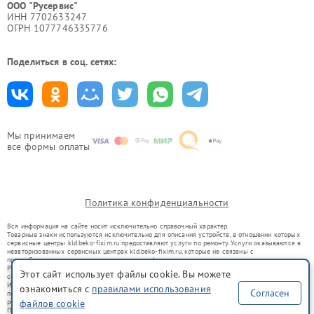
ООО "Русервис"
ИНН 7702633247
ОГРН 1077746335776
Поделиться в соц. сетях:
Мы принимаем
все формы оплаты
Политика конфиденциальности
Вся информация на сайте носит исключительно справочный характер.
Товарные знаки используются исключительно для описания устройств, в отношении которых
сервисные центры kld.beko-fixim.ru предоставляют услуги по ремонту. Услуги оказываются в
неавторизованных сервисных центрах kld.beko-fixim.ru, которые не связаны с
правообладателями товарных знаков или их официальными представителями.
Ремонт осуществляется для устройств, уже введенных в гражданский оборот в соответствии
Этот сайт использует файлы cookie. Вы можете
со статьей 1487 ГК РФ.
Использование товарных знаков не преследует цели индивидуализации услуг или введения
ознакомиться с
правилами использования
Согласен
потребителей в заблуждение, а служит для информирования о предоставляемых услугах по
ремонту техники указанных брендов.
файлов cookie
Представленная на сайте информация не является публичной офертой, определяемой