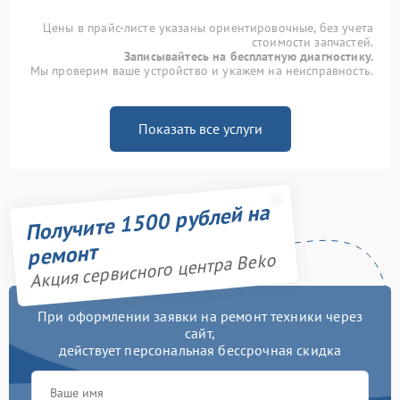
Цены в прайс-листе указаны ориентировочные, без учета
стоимости запчастей.
Записывайтесь на бесплатную диагностику.
Мы проверим ваше устройство и укажем на неисправность.
Показать все услуги
Получите 1500 рублей на
ремонт
Акция сервисного центра Beko
При оформлении заявки на ремонт техники через
сайт,
действует персональная бессрочная скидка