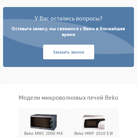
Появление запаха гари
2400 ₽
Подробнее →
У Вас остались вопросы?
Проблемы с вентилятором
2000 ₽
Подробнее →
Оставьте заявку, мы свяжемся с Вами в ближайшее
время
Поломка системы
2200 ₽
Подробнее →
охлаждения
Заказать звонок
Не работают сенсорные
2400 ₽
Подробнее →
кнопки
Не горит подсветка
2000 ₽
Подробнее →
Сломался трансформатор
1000 ₽
Подробнее →
Модели микроволновых печей Beko
Beko MWC 2000 MX
Beko MWF 2010 EW