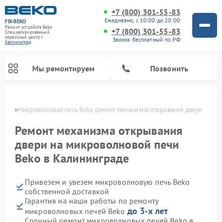
+7 (800) 301-55-83
Ежедневно, с 10:00 до 20:00
FIX-BEKO
Ремонт устройств Beko
+7 (800) 301-55-83
Специализированный
cервисный центр г.
Звонок бесплатный по РФ
Калининград
Мы ремонтируем
Позвонить
граде
Микроволновая печь Beko ремонт механизма открывания двери
Ремонт механизма открывания
двери на микроволновой печи
Beko в Калининграде
Привезем и увезем микроволновую печь Beko
собственной доставкой
Гарантия на наши работы по ремонту
Ремонт вертикальных пылесосов Beko
Ремонт стиральных машин Beko
Ремонт сушильных машин Beko
Ремонт кухонных комбайнов Beko
Ремонт посудомоечных машин Beko
Ремонт морозильных камер Beko
до 3-х лет
микроволновых печей Beko
Срочный ремонт микроволновых печей Beko в