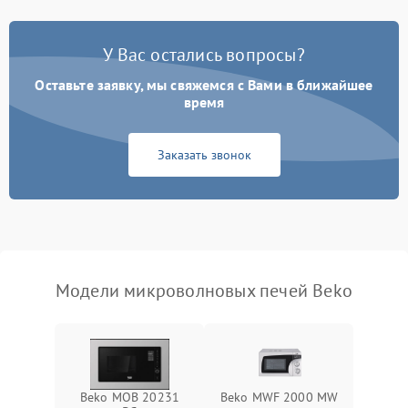
Появление запаха гари
2400 ₽
Подробнее →
У Вас остались вопросы?
Проблемы с вентилятором
2000 ₽
Подробнее →
Оставьте заявку, мы свяжемся с Вами в ближайшее
время
Поломка системы
2200 ₽
Подробнее →
охлаждения
Заказать звонок
Не работают сенсорные
2400 ₽
Подробнее →
кнопки
Не горит подсветка
2000 ₽
Подробнее →
Сломался трансформатор
1000 ₽
Подробнее →
Модели микроволновых печей Beko
Beko MOB 20231
Beko MWF 2000 MW