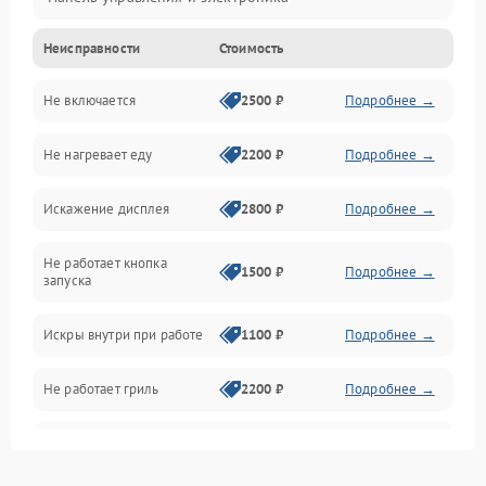
Неисправности
Стоимость
Дверца и корпус
Не включается
2500 ₽
Подробнее →
Механика и внутренние элементы
Не нагревает еду
2200 ₽
Подробнее →
Механические повреждения
Искажение дисплея
2800 ₽
Подробнее →
Питание и запуск
Не работает кнопка
Нагрев и приготовление
1500 ₽
Подробнее →
запуска
Программное обеспечение
Искры внутри при работе
1100 ₽
Подробнее →
Не работает гриль
2200 ₽
Подробнее →
Перегрев или отключение
2400 ₽
Подробнее →
во время работы