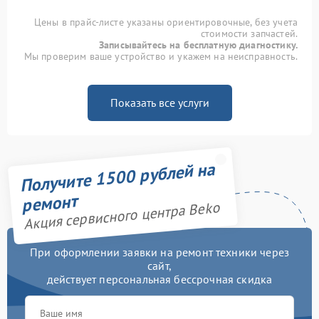
Цены в прайс-листе указаны ориентировочные, без учета
стоимости запчастей.
Записывайтесь на бесплатную диагностику.
Мы проверим ваше устройство и укажем на неисправность.
Показать все услуги
Получите 1500 рублей на
ремонт
Акция сервисного центра Beko
При оформлении заявки на ремонт техники через
сайт,
действует персональная бессрочная скидка