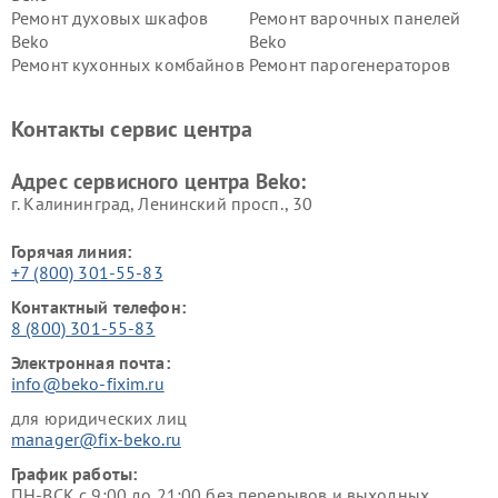
Ремонт духовых шкафов
Ремонт варочных панелей
Beko
Beko
Ремонт кухонных комбайнов
Ремонт парогенераторов
Beko
Beko
Ремонт блендеров Beko
Ремонт кофеварок Beko
Контакты сервис центра
Ремонт холодильников Beko
Ремонт морозильных камер
Beko
Адрес сервисного центра Beko:
г. Калининград, Ленинский просп., 30
Горячая линия:
+7 (800) 301-55-83
Контактный телефон:
8 (800) 301-55-83
Электронная почта:
info@beko-fixim.ru
для юридических лиц
manager@fix-beko.ru
График работы:
ПН-ВСК с 9:00 до 21:00 без перерывов и выходных