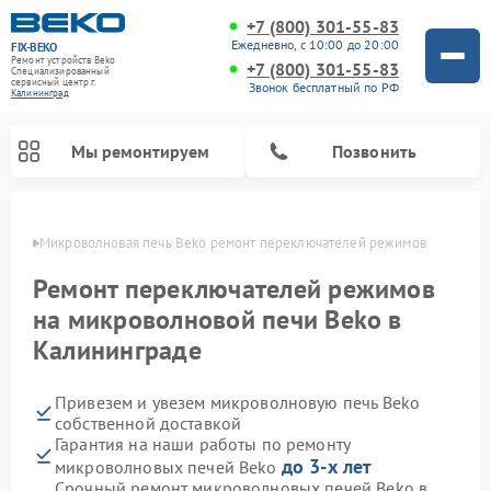
+7 (800) 301-55-83
Ежедневно, с 10:00 до 20:00
FIX-BEKO
Ремонт устройств Beko
+7 (800) 301-55-83
Специализированный
cервисный центр г.
Звонок бесплатный по РФ
Калининград
Мы ремонтируем
Позвонить
граде
Микроволновая печь Beko ремонт переключателей режимов
Ремонт переключателей режимов
на микроволновой печи Beko в
Калининграде
Привезем и увезем микроволновую печь Beko
собственной доставкой
Гарантия на наши работы по ремонту
Ремонт вертикальных пылесосов Beko
Ремонт стиральных машин Beko
Ремонт сушильных машин Beko
Ремонт кухонных комбайнов Beko
Ремонт посудомоечных машин Beko
Ремонт морозильных камер Beko
до 3-х лет
микроволновых печей Beko
Срочный ремонт микроволновых печей Beko в