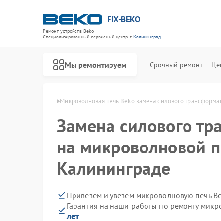
FIX-BEKO
Ремонт устройств Beko
Специализированный cервисный центр г.
Калининград
Мы ремонтируем
Срочный ремонт
Це
eko в Калининграде
Микроволновая печь Beko замена силового трансформа
Замена силового тр
на микроволновой п
Калининграде
Привезем и увезем микроволновую печь Be
Гарантия на наши работы по ремонту мик
лет
Ремонт стиральных машин Beko
Ремонт посудомоечных машин Beko
Ремонт сушильных машин Beko
Ремонт духовых шкафов Beko
Ремонт варочных панелей Beko
Ремонт кухонных комбайнов Beko
Ремонт парогенераторов Beko
Ремонт морозильных камер Beko
Ремонт вертикальных пылесосов Beko
Ремонт водонагревателей Beko