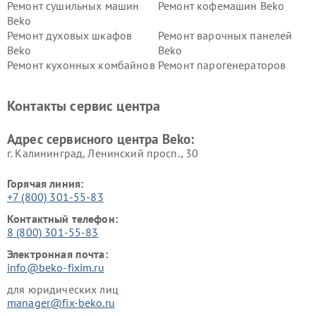
Ремонт сушильных машин
Ремонт кофемашин Beko
Beko
Ремонт духовых шкафов
Ремонт варочных панелей
Beko
Beko
Ремонт кухонных комбайнов
Ремонт парогенераторов
Beko
Beko
Ремонт блендеров Beko
Ремонт кофеварок Beko
Контакты сервис центра
Ремонт холодильников Beko
Ремонт морозильных камер
Beko
Адрес сервисного центра Beko:
г. Калининград, Ленинский просп., 30
Горячая линия:
+7 (800) 301-55-83
Контактный телефон:
8 (800) 301-55-83
Электронная почта:
info@beko-fixim.ru
для юридических лиц
manager@fix-beko.ru