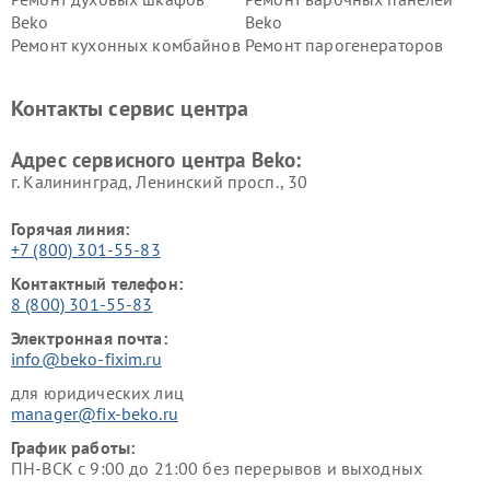
Beko
Beko
Ремонт кухонных комбайнов
Ремонт парогенераторов
Beko
Beko
Ремонт блендеров Beko
Ремонт кофеварок Beko
Контакты сервис центра
Ремонт холодильников Beko
Ремонт морозильных камер
Beko
Адрес сервисного центра Beko:
г. Калининград, Ленинский просп., 30
Горячая линия:
+7 (800) 301-55-83
Контактный телефон:
8 (800) 301-55-83
Электронная почта:
info@beko-fixim.ru
для юридических лиц
manager@fix-beko.ru
График работы:
ПН-ВСК с 9:00 до 21:00 без перерывов и выходных