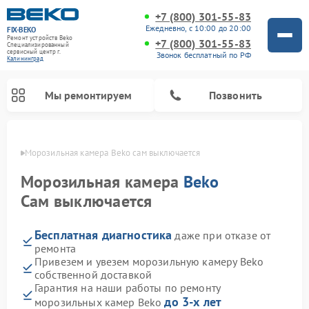
+7 (800) 301-55-83
Ежедневно, с 10:00 до 20:00
FIX-BEKO
Ремонт устройств Beko
+7 (800) 301-55-83
Специализированный
cервисный центр г.
Звонок бесплатный по РФ
Калининград
Мы ремонтируем
Позвонить
граде
Морозильная камера Beko сам выключается
Морозильная камера
Beko
Сам выключается
Бесплатная диагностика
даже при отказе от
ремонта
Привезем и увезем морозильную камеру Beko
собственной доставкой
Ремонт стиральных машин Beko
Ремонт сушильных машин Beko
Ремонт кухонных комбайнов Beko
Ремонт вертикальных пылесосов Beko
Ремонт посудомоечных машин Beko
Ремонт микроволновых печей Beko
Гарантия на наши работы по ремонту
до 3-х лет
морозильных камер Beko