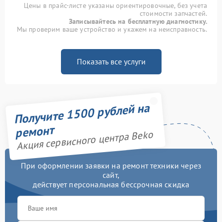
Цены в прайс-листе указаны ориентировочные, без учета
стоимости запчастей.
Записывайтесь на бесплатную диагностику.
Мы проверим ваше устройство и укажем на неисправность.
Показать все услуги
Получите 1500 рублей на
ремонт
Акция сервисного центра Beko
При оформлении заявки на ремонт техники через
сайт,
действует персональная бессрочная скидка