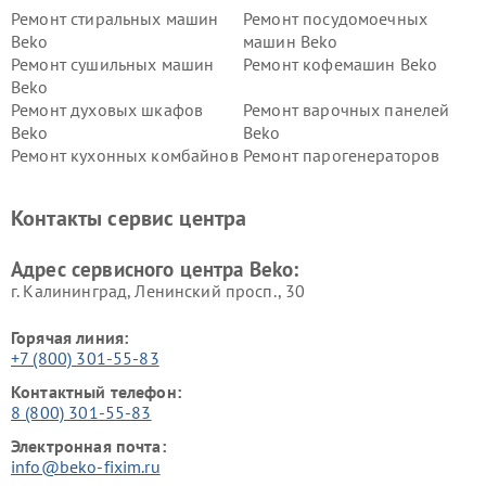
Ремонт стиральных машин
Ремонт посудомоечных
Beko
машин Beko
Ремонт сушильных машин
Ремонт кофемашин Beko
Beko
Ремонт духовых шкафов
Ремонт варочных панелей
Beko
Beko
Ремонт кухонных комбайнов
Ремонт парогенераторов
Beko
Beko
Ремонт блендеров Beko
Ремонт кофеварок Beko
Контакты сервис центра
Ремонт холодильников Beko
Ремонт морозильных камер
Beko
Адрес сервисного центра Beko:
г. Калининград, Ленинский просп., 30
Горячая линия:
+7 (800) 301-55-83
Контактный телефон:
8 (800) 301-55-83
Электронная почта:
info@beko-fixim.ru