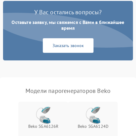
Ошибка платы управления
1500 ₽
Подробнее →
У Вас остались вопросы?
Сбой режима работы
1200 ₽
Подробнее →
Оставьте заявку, мы свяжемся с Вами в ближайшее
время
Не сохраняет настройки
1200 ₽
Подробнее →
Заказать звонок
Не включается
1500 ₽
Подробнее →
Не подает пар
1800 ₽
Подробнее →
Модели парогенераторов Beko
Beko SGA6126R
Beko SGA6124D