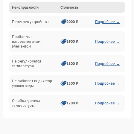
Неисправности
Стоимость
Парообразование
Перегрев устройства
2000 ₽
Подробнее →
Герметичность
Проблемы с
Механика
нагревательным
1900 ₽
Подробнее →
элементом
Не регулируется
1800 ₽
Подробнее →
температура
Не работает индикатор
1500 ₽
Подробнее →
уровня воды
Ошибка датчика
1200 ₽
Подробнее →
температуры
Не работает индикатор
1000 ₽
Подробнее →