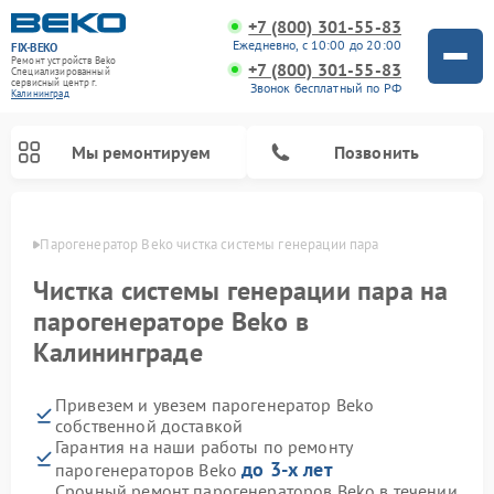
+7 (800) 301-55-83
Ежедневно, с 10:00 до 20:00
FIX-BEKO
Ремонт устройств Beko
+7 (800) 301-55-83
Специализированный
cервисный центр г.
Звонок бесплатный по РФ
Калининград
Мы ремонтируем
Позвонить
граде
Парогенератор Beko чистка системы генерации пара
Чистка системы генерации пара на
парогенераторе Beko в
Калининграде
Привезем и увезем парогенератор Beko
собственной доставкой
Гарантия на наши работы по ремонту
Ремонт стиральных машин Beko
Ремонт сушильных машин Beko
Ремонт кухонных комбайнов Beko
Ремонт морозильных камер Beko
Ремонт вертикальных пылесосов Beko
Ремонт посудомоечных машин Beko
Ремонт микроволновых печей Beko
до 3-х лет
парогенераторов Beko
Срочный ремонт парогенераторов Beko в течении