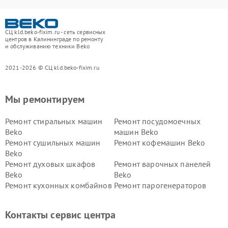
СЦ kld.beko-fixim.ru - сеть сервисных
центров в Калининграде по ремонту
и обслуживанию техники Beko
2021-2026 © СЦ kld.beko-fixim.ru
Мы ремонтируем
Ремонт стиральных машин
Ремонт посудомоечных
Beko
машин Beko
Ремонт сушильных машин
Ремонт кофемашин Beko
Beko
Ремонт духовых шкафов
Ремонт варочных панелей
Beko
Beko
Ремонт кухонных комбайнов
Ремонт парогенераторов
Beko
Beko
Ремонт блендеров Beko
Ремонт кофеварок Beko
Контакты сервис центра
Ремонт холодильников Beko
Ремонт морозильных камер
Beko