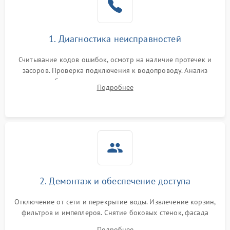
Сбои в работе таймера
1700 ₽
Подробнее →
1. Диагностика неисправностей
Проблемы с
2100 ₽
Подробнее →
циркуляционным насосом
Считывание кодов ошибок, осмотр на наличие протечек и
засоров. Проверка подключения к водопроводу. Анализ
жалоб на отсутствие слива, нагрева, вращения
Подробнее
разбрызгивателей или срабатывание системы защиты
аквастоп.
2. Демонтаж и обеспечение доступа
Отключение от сети и перекрытие воды. Извлечение корзин,
фильтров и импеллеров. Снятие боковых стенок, фасада
дверцы или нижнего поддона для прямого доступа к
Подробнее