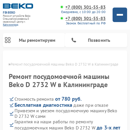
+7 (800) 301-55-83
Ежедневно, с 10:00 до 20:00
FIX-BEKO
Ремонт устройств Beko
+7 (800) 301-55-83
Специализированный
cервисный центр г.
Звонок бесплатный по РФ
Калининград
Мы ремонтируем
Позвонить
граде
Ремонт посудомоечной машины Beko D 2732 W в Калининграде
Ремонт посудомоечной машины
Beko D 2732 W в Калининграде
от 780 руб.
Стоимость ремонта
Бесплатная диагностика
даже при отказе
Привезем и увезем посудомоечную машину Beko
D 2732 W сами
Ремонт стиральных машин Beko
Ремонт морозильных камер Beko
Ремонт вертикальных пылесосов Beko
Ремонт сушильных машин Beko
Ремонт кухонных комбайнов Beko
Ремонт микроволновых печей Beko
Гарантия на наши работы по ремонту
до 3-х лет
посудомоечных машин Beko D 2732 W