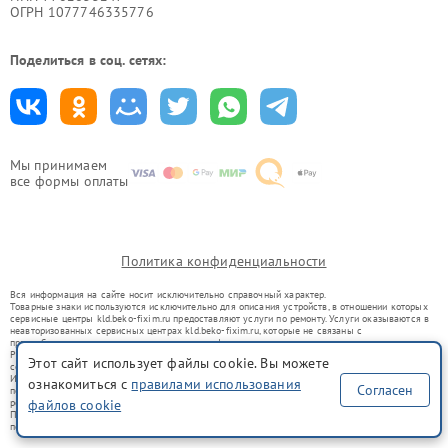
ОГРН 1077746335776
Поделиться в соц. сетях:
Мы принимаем
все формы оплаты
Политика конфиденциальности
Вся информация на сайте носит исключительно справочный характер.
Товарные знаки используются исключительно для описания устройств, в отношении которых
сервисные центры kld.beko-fixim.ru предоставляют услуги по ремонту. Услуги оказываются в
неавторизованных сервисных центрах kld.beko-fixim.ru, которые не связаны с
правообладателями товарных знаков или их официальными представителями.
Ремонт осуществляется для устройств, уже введенных в гражданский оборот в соответствии
Этот сайт использует файлы cookie. Вы можете
со статьей 1487 ГК РФ.
Использование товарных знаков не преследует цели индивидуализации услуг или введения
ознакомиться с
правилами использования
Согласен
потребителей в заблуждение, а служит для информирования о предоставляемых услугах по
ремонту техники указанных брендов.
файлов cookie
Представленная на сайте информация не является публичной офертой, определяемой
положениями Статьи 437(2) Гражданского кодекса РФ