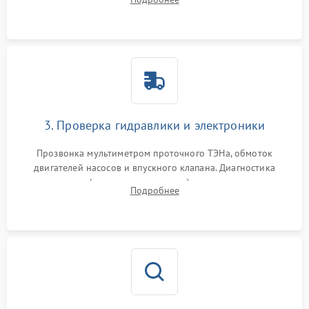
циркуляционному насосу, ТЭНу и сливной помпе.
3. Проверка гидравлики и электроники
Прозвонка мультиметром проточного ТЭНа, обмоток
двигателей насосов и впускного клапана. Диагностика
прессостата (датчика уровня воды), датчика мутности,
Подробнее
концевика дверцы и электронного модуля управления.