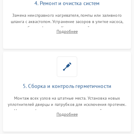
4. Ремонт и очистка систем
Замена неисправного нагревателя, помпы или заливного
шланга с аквастопом. Устранение засоров в улитке насоса,
патрубках и фильтрах. Компонентный ремонт платы
Подробнее
управления, восстановление поврежденной проводки.
5. Сборка и контроль герметичности
Монтаж всех узлов на штатные места. Установка новых
уплотнителей дверцы и патрубков для исключения протечек.
Надежная фиксация хомутов гидравлической системы,
Подробнее
сборка корпуса и установка датчика поплавка.