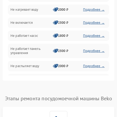
Не нагревает воду
2000 ₽
Подробнее →
Датчики
Не включается
2500 ₽
Подробнее →
Нагрев
Не работает насос
1800 ₽
Подробнее →
Вода
Не работает панель
Гигиена
2500 ₽
Подробнее →
управления
Программное обеспечение
Не распыляет воду
2000 ₽
Подробнее →
Не запускается цикл
1800 ₽
Подробнее →
стирки
Проблемы с набором
Этапы ремонта посудомоечной машины Beko
1800 ₽
Подробнее →
воды
Не работает сушилка
2100 ₽
Подробнее →