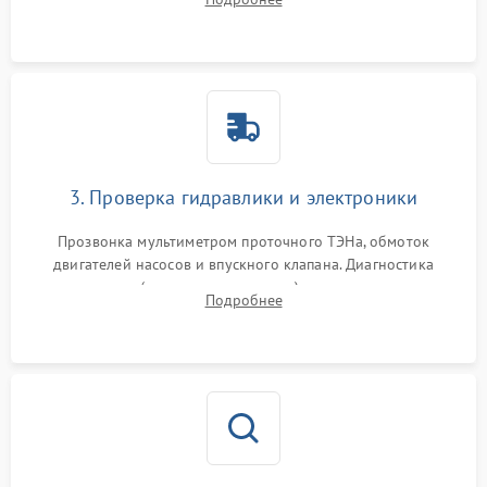
циркуляционному насосу, ТЭНу и сливной помпе.
3. Проверка гидравлики и электроники
Прозвонка мультиметром проточного ТЭНа, обмоток
двигателей насосов и впускного клапана. Диагностика
прессостата (датчика уровня воды), датчика мутности,
Подробнее
концевика дверцы и электронного модуля управления.