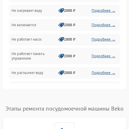
Не нагревает воду
2000 ₽
Подробнее →
Датчики
Не включается
2500 ₽
Подробнее →
Нагрев
Не работает насос
1800 ₽
Подробнее →
Вода
Не работает панель
Гигиена
2500 ₽
Подробнее →
управления
Программное обеспечение
Не распыляет воду
2000 ₽
Подробнее →
Не запускается цикл
1800 ₽
Подробнее →
стирки
Проблемы с набором
Этапы ремонта посудомоечной машины Beko
1800 ₽
Подробнее →
воды
Не работает сушилка
2100 ₽
Подробнее →