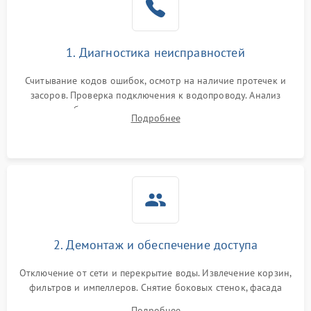
Сбои в работе таймера
1700 ₽
Подробнее →
1. Диагностика неисправностей
Проблемы с
2100 ₽
Подробнее →
циркуляционным насосом
Считывание кодов ошибок, осмотр на наличие протечек и
засоров. Проверка подключения к водопроводу. Анализ
жалоб на отсутствие слива, нагрева, вращения
Подробнее
разбрызгивателей или срабатывание системы защиты
аквастоп.
2. Демонтаж и обеспечение доступа
Отключение от сети и перекрытие воды. Извлечение корзин,
фильтров и импеллеров. Снятие боковых стенок, фасада
дверцы или нижнего поддона для прямого доступа к
Подробнее