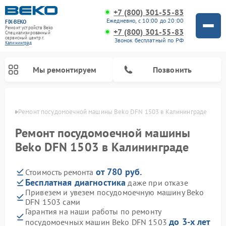
+7 (800) 301-55-83
Ежедневно, с 10:00 до 20:00
FIX-BEKO
Ремонт устройств Beko
+7 (800) 301-55-83
Специализированный
cервисный центр г.
Звонок бесплатный по РФ
Калининград
Мы ремонтируем
Позвонить
граде
Ремонт посудомоечной машины Beko DFN 1503 в Калининграде
Ремонт посудомоечной машины
Beko DFN 1503 в Калининграде
от 780 руб.
Стоимость ремонта
Бесплатная диагностика
даже при отказе
Привезем и увезем посудомоечную машину Beko
DFN 1503 сами
Ремонт стиральных машин Beko
Ремонт морозильных камер Beko
Ремонт вертикальных пылесосов Beko
Ремонт сушильных машин Beko
Ремонт кухонных комбайнов Beko
Ремонт микроволновых печей Beko
Гарантия на наши работы по ремонту
до 3-х лет
посудомоечных машин Beko DFN 1503