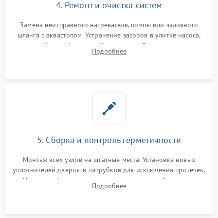
4. Ремонт и очистка систем
Замена неисправного нагревателя, помпы или заливного
шланга с аквастопом. Устранение засоров в улитке насоса,
патрубках и фильтрах. Компонентный ремонт платы
Подробнее
управления, восстановление поврежденной проводки.
5. Сборка и контроль герметичности
Монтаж всех узлов на штатные места. Установка новых
уплотнителей дверцы и патрубков для исключения протечек.
Надежная фиксация хомутов гидравлической системы,
Подробнее
сборка корпуса и установка датчика поплавка.