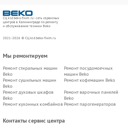
СЦ kld.beko-fixim.ru - сеть сервисных
центров в Калининграде по ремонту
и обслуживанию техники Beko
2021-2026 © СЦ kld.beko-fixim.ru
Мы ремонтируем
Ремонт стиральных машин
Ремонт посудомоечных
Beko
машин Beko
Ремонт сушильных машин
Ремонт кофемашин Beko
Beko
Ремонт духовых шкафов
Ремонт варочных панелей
Beko
Beko
Ремонт кухонных комбайнов
Ремонт парогенераторов
Beko
Beko
Ремонт блендеров Beko
Ремонт кофеварок Beko
Контакты сервис центра
Ремонт холодильников Beko
Ремонт морозильных камер
Beko