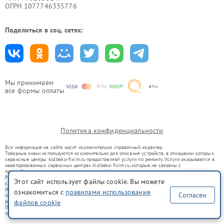
ОГРН 1077746335776
Поделиться в соц. сетях:
Мы принимаем
все формы оплаты
Политика конфиденциальности
Вся информация на сайте носит исключительно справочный характер.
Товарные знаки используются исключительно для описания устройств, в отношении которых
сервисные центры kld.beko-fixim.ru предоставляют услуги по ремонту. Услуги оказываются в
неавторизованных сервисных центрах kld.beko-fixim.ru, которые не связаны с
правообладателями товарных знаков или их официальными представителями.
Ремонт осуществляется для устройств, уже введенных в гражданский оборот в соответствии
Этот сайт использует файлы cookie. Вы можете
со статьей 1487 ГК РФ.
Использование товарных знаков не преследует цели индивидуализации услуг или введения
ознакомиться с
правилами использования
Согласен
потребителей в заблуждение, а служит для информирования о предоставляемых услугах по
ремонту техники указанных брендов.
файлов cookie
Представленная на сайте информация не является публичной офертой, определяемой
положениями Статьи 437(2) Гражданского кодекса РФ