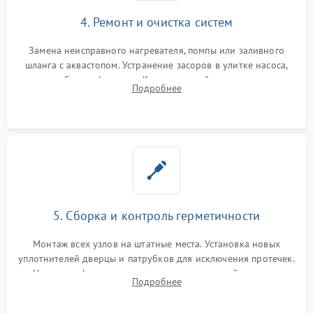
4. Ремонт и очистка систем
Замена неисправного нагревателя, помпы или заливного
шланга с аквастопом. Устранение засоров в улитке насоса,
патрубках и фильтрах. Компонентный ремонт платы
Подробнее
управления, восстановление поврежденной проводки.
5. Сборка и контроль герметичности
Монтаж всех узлов на штатные места. Установка новых
уплотнителей дверцы и патрубков для исключения протечек.
Надежная фиксация хомутов гидравлической системы,
Подробнее
сборка корпуса и установка датчика поплавка.