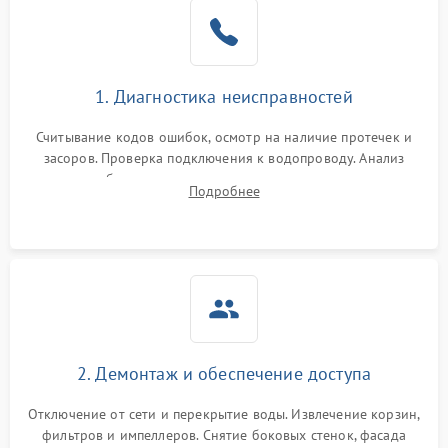
Не работает сушилка
2100 ₽
Подробнее →
Сбои в работе таймера
1700 ₽
Подробнее →
1. Диагностика неисправностей
Проблемы с
2100 ₽
Подробнее →
циркуляционным насосом
Считывание кодов ошибок, осмотр на наличие протечек и
засоров. Проверка подключения к водопроводу. Анализ
жалоб на отсутствие слива, нагрева, вращения
Подробнее
разбрызгивателей или срабатывание системы защиты
аквастоп.
2. Демонтаж и обеспечение доступа
Отключение от сети и перекрытие воды. Извлечение корзин,
фильтров и импеллеров. Снятие боковых стенок, фасада