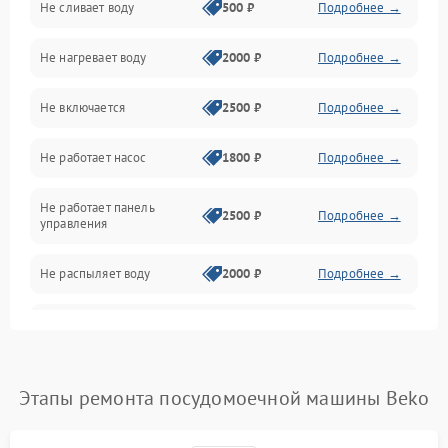
Не сливает воду
500 ₽
Подробнее →
Электропитание
Не нагревает воду
2000 ₽
Подробнее →
Датчики
Не включается
2500 ₽
Подробнее →
Нагрев
Не работает насос
1800 ₽
Подробнее →
Вода
Не работает панель
Гигиена
2500 ₽
Подробнее →
управления
Программное обеспечение
Не распыляет воду
2000 ₽
Подробнее →
Не запускается цикл
1800 ₽
Подробнее →
стирки
Проблемы с набором
Этапы ремонта посудомоечной машины Beko
1800 ₽
Подробнее →
воды