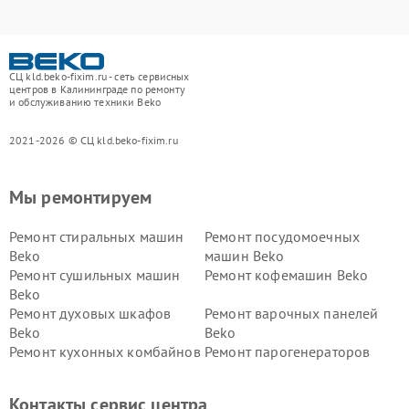
СЦ kld.beko-fixim.ru - сеть сервисных
центров в Калининграде по ремонту
и обслуживанию техники Beko
2021-2026 © СЦ kld.beko-fixim.ru
Мы ремонтируем
Ремонт стиральных машин
Ремонт посудомоечных
Beko
машин Beko
Ремонт сушильных машин
Ремонт кофемашин Beko
Beko
Ремонт духовых шкафов
Ремонт варочных панелей
Beko
Beko
Ремонт кухонных комбайнов
Ремонт парогенераторов
Beko
Beko
Ремонт блендеров Beko
Ремонт кофеварок Beko
Контакты сервис центра
Ремонт холодильников Beko
Ремонт морозильных камер