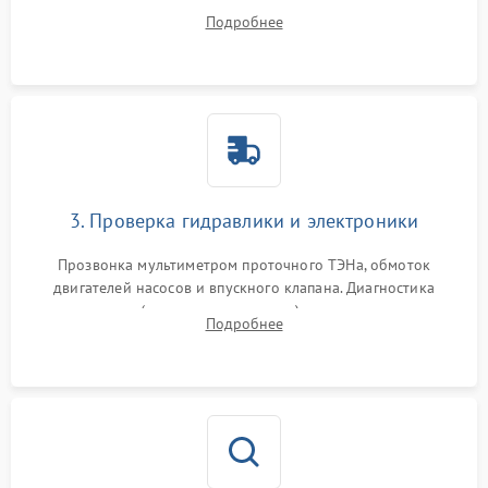
дверцы или нижнего поддона для прямого доступа к
Подробнее
циркуляционному насосу, ТЭНу и сливной помпе.
3. Проверка гидравлики и электроники
Прозвонка мультиметром проточного ТЭНа, обмоток
двигателей насосов и впускного клапана. Диагностика
прессостата (датчика уровня воды), датчика мутности,
Подробнее
концевика дверцы и электронного модуля управления.