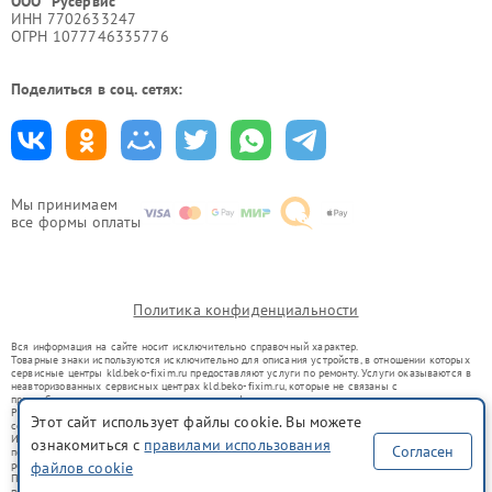
ООО "Русервис"
ИНН 7702633247
ОГРН 1077746335776
Поделиться в соц. сетях:
Мы принимаем
все формы оплаты
Политика конфиденциальности
Вся информация на сайте носит исключительно справочный характер.
Товарные знаки используются исключительно для описания устройств, в отношении которых
сервисные центры kld.beko-fixim.ru предоставляют услуги по ремонту. Услуги оказываются в
неавторизованных сервисных центрах kld.beko-fixim.ru, которые не связаны с
правообладателями товарных знаков или их официальными представителями.
Ремонт осуществляется для устройств, уже введенных в гражданский оборот в соответствии
Этот сайт использует файлы cookie. Вы можете
со статьей 1487 ГК РФ.
Использование товарных знаков не преследует цели индивидуализации услуг или введения
ознакомиться с
правилами использования
Согласен
потребителей в заблуждение, а служит для информирования о предоставляемых услугах по
ремонту техники указанных брендов.
файлов cookie
Представленная на сайте информация не является публичной офертой, определяемой
положениями Статьи 437(2) Гражданского кодекса РФ