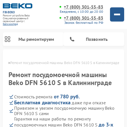
+7 (800) 301-55-83
Ежедневно, с 10:00 до 20:00
FIX-BEKO
Ремонт устройств Beko
+7 (800) 301-55-83
Специализированный
cервисный центр г.
Звонок бесплатный по РФ
Калининград
Мы ремонтируем
Позвонить
граде
Ремонт посудомоечной машины Beko DFN 5610 S в Калининграде
Ремонт посудомоечной машины
Beko DFN 5610 S в Калининграде
от 780 руб.
Стоимость ремонта
Бесплатная диагностика
даже при отказе
Привезем и увезем посудомоечную машину Beko
DFN 5610 S сами
Ремонт стиральных машин Beko
Ремонт морозильных камер Beko
Ремонт вертикальных пылесосов Beko
Ремонт сушильных машин Beko
Ремонт кухонных комбайнов Beko
Ремонт микроволновых печей Beko
Гарантия на наши работы по ремонту
до 3-х
посудомоечных машин Beko DFN 5610 S