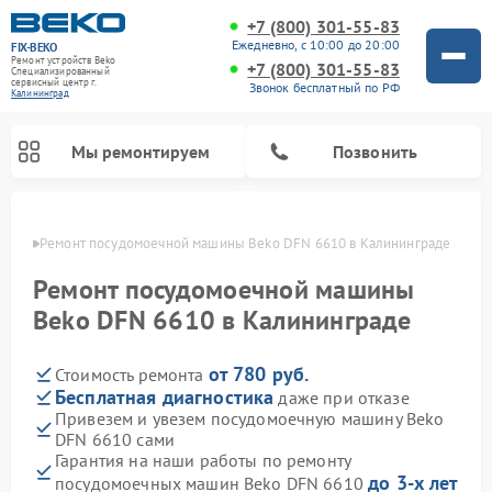
+7 (800) 301-55-83
Ежедневно, с 10:00 до 20:00
FIX-BEKO
Ремонт устройств Beko
+7 (800) 301-55-83
Специализированный
cервисный центр г.
Звонок бесплатный по РФ
Калининград
Мы ремонтируем
Позвонить
граде
Ремонт посудомоечной машины Beko DFN 6610 в Калининграде
Ремонт посудомоечной машины
Beko DFN 6610 в Калининграде
от 780 руб.
Стоимость ремонта
Бесплатная диагностика
даже при отказе
Привезем и увезем посудомоечную машину Beko
DFN 6610 сами
Ремонт стиральных машин Beko
Ремонт морозильных камер Beko
Ремонт вертикальных пылесосов Beko
Ремонт сушильных машин Beko
Ремонт кухонных комбайнов Beko
Ремонт микроволновых печей Beko
Гарантия на наши работы по ремонту
до 3-х лет
посудомоечных машин Beko DFN 6610