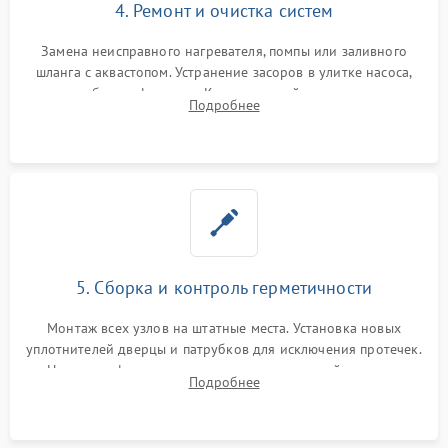
4. Ремонт и очистка систем
Замена неисправного нагревателя, помпы или заливного
шланга с аквастопом. Устранение засоров в улитке насоса,
патрубках и фильтрах. Компонентный ремонт платы
Подробнее
управления, восстановление поврежденной проводки.
5. Сборка и контроль герметичности
Монтаж всех узлов на штатные места. Установка новых
уплотнителей дверцы и патрубков для исключения протечек.
Надежная фиксация хомутов гидравлической системы,
Подробнее
сборка корпуса и установка датчика поплавка.