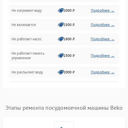
Не нагревает воду
2000 ₽
Подробнее →
Датчики
Не включается
2500 ₽
Подробнее →
Нагрев
Не работает насос
1800 ₽
Подробнее →
Вода
Не работает панель
Гигиена
2500 ₽
Подробнее →
управления
Программное обеспечение
Не распыляет воду
2000 ₽
Подробнее →
Не запускается цикл
1800 ₽
Подробнее →
стирки
Проблемы с набором
Этапы ремонта посудомоечной машины Beko
1800 ₽
Подробнее →
воды
Не работает сушилка
2100 ₽
Подробнее →