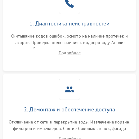
Сбои в работе таймера
1700 ₽
Подробнее →
1. Диагностика неисправностей
Проблемы с
2100 ₽
Подробнее →
циркуляционным насосом
Считывание кодов ошибок, осмотр на наличие протечек и
засоров. Проверка подключения к водопроводу. Анализ
жалоб на отсутствие слива, нагрева, вращения
Подробнее
разбрызгивателей или срабатывание системы защиты
аквастоп.
2. Демонтаж и обеспечение доступа
Отключение от сети и перекрытие воды. Извлечение корзин,
фильтров и импеллеров. Снятие боковых стенок, фасада
дверцы или нижнего поддона для прямого доступа к
Подробнее