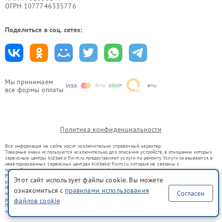
ОГРН 1077746335776
Поделиться в соц. сетях:
Мы принимаем
все формы оплаты
Политика конфиденциальности
Вся информация на сайте носит исключительно справочный характер.
Товарные знаки используются исключительно для описания устройств, в отношении которых
сервисные центры kld.beko-fixim.ru предоставляют услуги по ремонту. Услуги оказываются в
неавторизованных сервисных центрах kld.beko-fixim.ru, которые не связаны с
правообладателями товарных знаков или их официальными представителями.
Ремонт осуществляется для устройств, уже введенных в гражданский оборот в соответствии
Этот сайт использует файлы cookie. Вы можете
со статьей 1487 ГК РФ.
Использование товарных знаков не преследует цели индивидуализации услуг или введения
ознакомиться с
правилами использования
Согласен
потребителей в заблуждение, а служит для информирования о предоставляемых услугах по
ремонту техники указанных брендов.
файлов cookie
Представленная на сайте информация не является публичной офертой, определяемой
положениями Статьи 437(2) Гражданского кодекса РФ