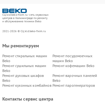
СЦ kld.beko-fixim.ru - сеть сервисных
центров в Калининграде по ремонту
и обслуживанию техники Beko
2021-2026 © СЦ kld.beko-fixim.ru
Мы ремонтируем
Ремонт стиральных машин
Ремонт посудомоечных
Beko
машин Beko
Ремонт сушильных машин
Ремонт кофемашин Beko
Beko
Ремонт духовых шкафов
Ремонт варочных панелей
Beko
Beko
Ремонт кухонных комбайнов
Ремонт парогенераторов
Beko
Beko
Ремонт блендеров Beko
Ремонт кофеварок Beko
Контакты сервис центра
Ремонт холодильников Beko
Ремонт морозильных камер
Beko