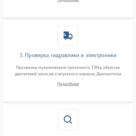
циркуляционному насосу, ТЭНу и сливной помпе.
3. Проверка гидравлики и электроники
Прозвонка мультиметром проточного ТЭНа, обмоток
двигателей насосов и впускного клапана. Диагностика
прессостата (датчика уровня воды), датчика мутности,
Подробнее
концевика дверцы и электронного модуля управления.