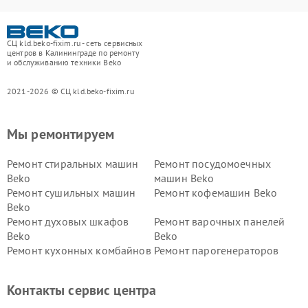
СЦ kld.beko-fixim.ru - сеть сервисных
центров в Калининграде по ремонту
и обслуживанию техники Beko
2021-2026 © СЦ kld.beko-fixim.ru
Мы ремонтируем
Ремонт стиральных машин
Ремонт посудомоечных
Beko
машин Beko
Ремонт сушильных машин
Ремонт кофемашин Beko
Beko
Ремонт духовых шкафов
Ремонт варочных панелей
Beko
Beko
Ремонт кухонных комбайнов
Ремонт парогенераторов
Beko
Beko
Ремонт блендеров Beko
Ремонт кофеварок Beko
Контакты сервис центра
Ремонт холодильников Beko
Ремонт морозильных камер
Beko