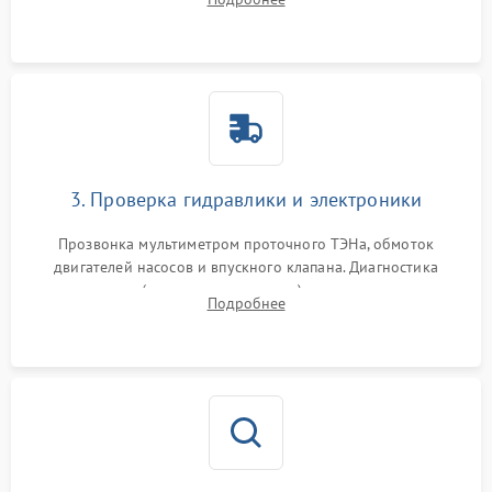
циркуляционному насосу, ТЭНу и сливной помпе.
3. Проверка гидравлики и электроники
Прозвонка мультиметром проточного ТЭНа, обмоток
двигателей насосов и впускного клапана. Диагностика
прессостата (датчика уровня воды), датчика мутности,
Подробнее
концевика дверцы и электронного модуля управления.