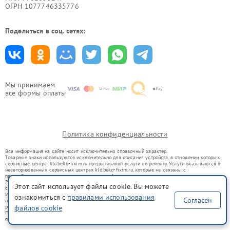
ОГРН 1077746335776
Поделиться в соц. сетях:
Мы принимаем
все формы оплаты
Политика конфиденциальности
Вся информация на сайте носит исключительно справочный характер.
Товарные знаки используются исключительно для описания устройств, в отношении которых
сервисные центры kld.beko-fixim.ru предоставляют услуги по ремонту. Услуги оказываются в
неавторизованных сервисных центрах kld.beko-fixim.ru, которые не связаны с
правообладателями товарных знаков или их официальными представителями.
Ремонт осуществляется для устройств, уже введенных в гражданский оборот в соответствии
Этот сайт использует файлы cookie. Вы можете
со статьей 1487 ГК РФ.
Использование товарных знаков не преследует цели индивидуализации услуг или введения
ознакомиться с
правилами использования
Согласен
потребителей в заблуждение, а служит для информирования о предоставляемых услугах по
ремонту техники указанных брендов.
файлов cookie
Представленная на сайте информация не является публичной офертой, определяемой
положениями Статьи 437(2) Гражданского кодекса РФ