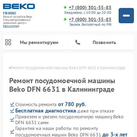
+7 (800) 301-55-83
Ежедневно, с 10:00 до 20:00
FIX-BEKO
Ремонт устройств Beko
+7 (800) 301-55-83
Специализированный
cервисный центр г.
Звонок бесплатный по РФ
Калининград
Мы ремонтируем
Позвонить
граде
Ремонт посудомоечной машины Beko DFN 6631 в Калининграде
Ремонт посудомоечной машины
Beko DFN 6631 в Калининграде
от 780 руб.
Стоимость ремонта
Бесплатная диагностика
даже при отказе
Привезем и увезем посудомоечную машину Beko
DFN 6631 сами
Ремонт стиральных машин Beko
Ремонт морозильных камер Beko
Ремонт вертикальных пылесосов Beko
Ремонт сушильных машин Beko
Ремонт кухонных комбайнов Beko
Ремонт микроволновых печей Beko
Гарантия на наши работы по ремонту
до 3-х лет
посудомоечных машин Beko DFN 6631