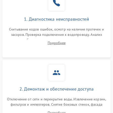
Сбои в работе таймера
1700 ₽
Подробнее →
1. Диагностика неисправностей
Проблемы с
2100 ₽
Подробнее →
циркуляционным насосом
Считывание кодов ошибок, осмотр на наличие протечек и
засоров. Проверка подключения к водопроводу. Анализ
жалоб на отсутствие слива, нагрева, вращения
Подробнее
разбрызгивателей или срабатывание системы защиты
аквастоп.
2. Демонтаж и обеспечение доступа
Отключение от сети и перекрытие воды. Извлечение корзин,
фильтров и импеллеров. Снятие боковых стенок, фасада
дверцы или нижнего поддона для прямого доступа к
Подробнее