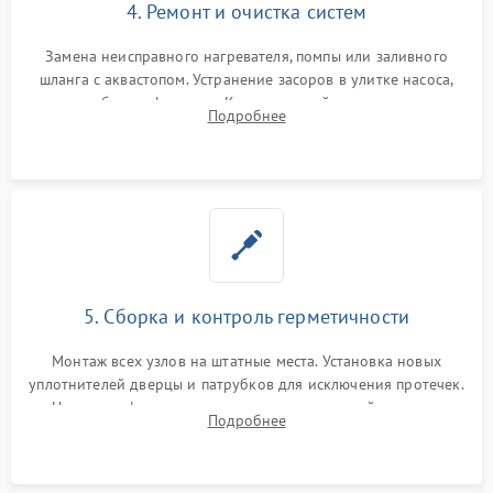
4. Ремонт и очистка систем
Замена неисправного нагревателя, помпы или заливного
шланга с аквастопом. Устранение засоров в улитке насоса,
патрубках и фильтрах. Компонентный ремонт платы
Подробнее
управления, восстановление поврежденной проводки.
5. Сборка и контроль герметичности
Монтаж всех узлов на штатные места. Установка новых
уплотнителей дверцы и патрубков для исключения протечек.
Надежная фиксация хомутов гидравлической системы,
Подробнее
сборка корпуса и установка датчика поплавка.