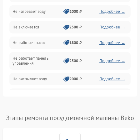
Не нагревает воду
2000 ₽
Подробнее →
Датчики
Не включается
2500 ₽
Подробнее →
Нагрев
Не работает насос
1800 ₽
Подробнее →
Вода
Не работает панель
Гигиена
2500 ₽
Подробнее →
управления
Программное обеспечение
Не распыляет воду
2000 ₽
Подробнее →
Не запускается цикл
1800 ₽
Подробнее →
стирки
Проблемы с набором
Этапы ремонта посудомоечной машины Beko
1800 ₽
Подробнее →
воды
Не работает сушилка
2100 ₽
Подробнее →