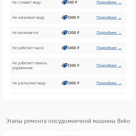
Не сливает воду
500 ₽
Подробнее →
Электропитание
Не нагревает воду
2000 ₽
Подробнее →
Датчики
Не включается
2500 ₽
Подробнее →
Нагрев
Не работает насос
1800 ₽
Подробнее →
Вода
Не работает панель
Гигиена
2500 ₽
Подробнее →
управления
Программное обеспечение
Не распыляет воду
2000 ₽
Подробнее →
Не запускается цикл
1800 ₽
Подробнее →
стирки
Проблемы с набором
Этапы ремонта посудомоечной машины Beko
1800 ₽
Подробнее →
воды