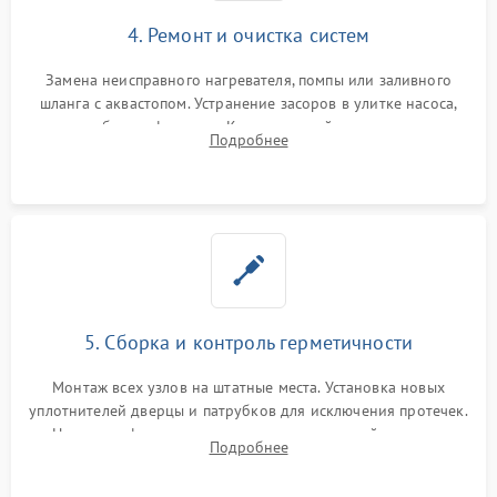
4. Ремонт и очистка систем
Замена неисправного нагревателя, помпы или заливного
шланга с аквастопом. Устранение засоров в улитке насоса,
патрубках и фильтрах. Компонентный ремонт платы
Подробнее
управления, восстановление поврежденной проводки.
5. Сборка и контроль герметичности
Монтаж всех узлов на штатные места. Установка новых
уплотнителей дверцы и патрубков для исключения протечек.
Надежная фиксация хомутов гидравлической системы,
Подробнее
сборка корпуса и установка датчика поплавка.