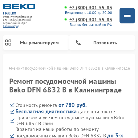
+7 (800) 301-55-83
Ежедневно, с 10:00 до 20:00
FIX-BEKO
Ремонт устройств Beko
+7 (800) 301-55-83
Специализированный
cервисный центр г.
Звонок бесплатный по РФ
Калининград
Мы ремонтируем
Позвонить
граде
Ремонт посудомоечной машины Beko DFN 6832 B в Калининграде
Ремонт посудомоечной машины
Beko DFN 6832 B в Калининграде
от 780 руб.
Стоимость ремонта
Бесплатная диагностика
даже при отказе
Привезем и увезем посудомоечную машину Beko
DFN 6832 B сами
Ремонт стиральных машин Beko
Ремонт морозильных камер Beko
Ремонт вертикальных пылесосов Beko
Ремонт сушильных машин Beko
Ремонт кухонных комбайнов Beko
Ремонт микроволновых печей Beko
Гарантия на наши работы по ремонту
до 3-х
посудомоечных машин Beko DFN 6832 B