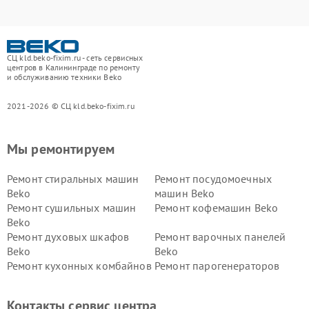
СЦ kld.beko-fixim.ru - сеть сервисных
центров в Калининграде по ремонту
и обслуживанию техники Beko
2021-2026 © СЦ kld.beko-fixim.ru
Мы ремонтируем
Ремонт стиральных машин
Ремонт посудомоечных
Beko
машин Beko
Ремонт сушильных машин
Ремонт кофемашин Beko
Beko
Ремонт духовых шкафов
Ремонт варочных панелей
Beko
Beko
Ремонт кухонных комбайнов
Ремонт парогенераторов
Beko
Beko
Ремонт блендеров Beko
Ремонт кофеварок Beko
Контакты сервис центра
Ремонт холодильников Beko
Ремонт морозильных камер