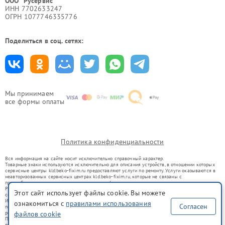
ООО "Русервис"
ИНН 7702633247
ОГРН 1077746335776
Поделиться в соц. сетях:
Мы принимаем
все формы оплаты
Политика конфиденциальности
Вся информация на сайте носит исключительно справочный характер.
Товарные знаки используются исключительно для описания устройств, в отношении которых
сервисные центры kld.beko-fixim.ru предоставляют услуги по ремонту. Услуги оказываются в
неавторизованных сервисных центрах kld.beko-fixim.ru, которые не связаны с
правообладателями товарных знаков или их официальными представителями.
Ремонт осуществляется для устройств, уже введенных в гражданский оборот в соответствии
Этот сайт использует файлы cookie. Вы можете
со статьей 1487 ГК РФ.
Использование товарных знаков не преследует цели индивидуализации услуг или введения
ознакомиться с
правилами использования
Согласен
потребителей в заблуждение, а служит для информирования о предоставляемых услугах по
ремонту техники указанных брендов.
файлов cookie
Представленная на сайте информация не является публичной офертой, определяемой
положениями Статьи 437(2) Гражданского кодекса РФ