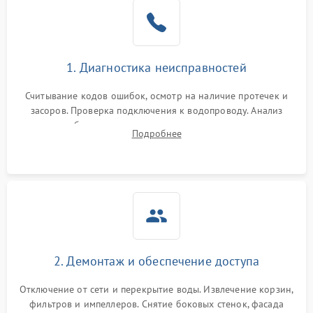
Не работает сушилка
2100 ₽
Подробнее →
Сбои в работе таймера
1700 ₽
Подробнее →
1. Диагностика неисправностей
Проблемы с
2100 ₽
Подробнее →
циркуляционным насосом
Считывание кодов ошибок, осмотр на наличие протечек и
засоров. Проверка подключения к водопроводу. Анализ
жалоб на отсутствие слива, нагрева, вращения
Подробнее
разбрызгивателей или срабатывание системы защиты
аквастоп.
2. Демонтаж и обеспечение доступа
Отключение от сети и перекрытие воды. Извлечение корзин,
фильтров и импеллеров. Снятие боковых стенок, фасада