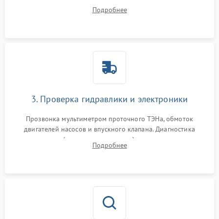
дверцы или нижнего поддона для прямого доступа к
Подробнее
циркуляционному насосу, ТЭНу и сливной помпе.
3. Проверка гидравлики и электроники
Прозвонка мультиметром проточного ТЭНа, обмоток
двигателей насосов и впускного клапана. Диагностика
прессостата (датчика уровня воды), датчика мутности,
Подробнее
концевика дверцы и электронного модуля управления.