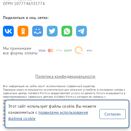
ОГРН 1077746335776
Поделиться в соц. сетях:
Мы принимаем
все формы оплаты
Политика конфиденциальности
Вся информация на сайте носит исключительно справочный характер.
Товарные знаки используются исключительно для описания устройств, в отношении которых
сервисные центры kld.beko-fixim.ru предоставляют услуги по ремонту. Услуги оказываются в
неавторизованных сервисных центрах kld.beko-fixim.ru, которые не связаны с
правообладателями товарных знаков или их официальными представителями.
Ремонт осуществляется для устройств, уже введенных в гражданский оборот в соответствии
Этот сайт использует файлы cookie. Вы можете
со статьей 1487 ГК РФ.
Использование товарных знаков не преследует цели индивидуализации услуг или введения
ознакомиться с
правилами использования
Согласен
потребителей в заблуждение, а служит для информирования о предоставляемых услугах по
ремонту техники указанных брендов.
файлов cookie
Представленная на сайте информация не является публичной офертой, определяемой
положениями Статьи 437(2) Гражданского кодекса РФ