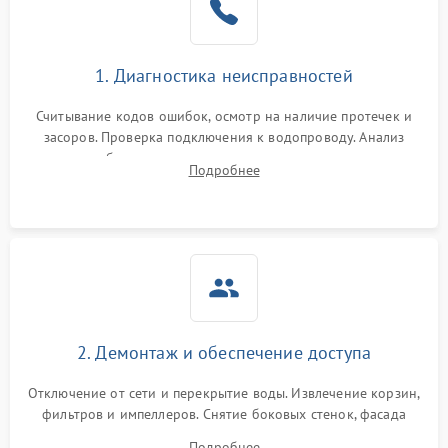
Сбои в работе таймера
1700 ₽
Подробнее →
1. Диагностика неисправностей
Проблемы с
2100 ₽
Подробнее →
циркуляционным насосом
Считывание кодов ошибок, осмотр на наличие протечек и
засоров. Проверка подключения к водопроводу. Анализ
жалоб на отсутствие слива, нагрева, вращения
Подробнее
разбрызгивателей или срабатывание системы защиты
аквастоп.
2. Демонтаж и обеспечение доступа
Отключение от сети и перекрытие воды. Извлечение корзин,
фильтров и импеллеров. Снятие боковых стенок, фасада
дверцы или нижнего поддона для прямого доступа к
Подробнее