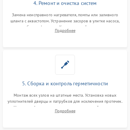
4. Ремонт и очистка систем
Замена неисправного нагревателя, помпы или заливного
шланга с аквастопом. Устранение засоров в улитке насоса,
патрубках и фильтрах. Компонентный ремонт платы
Подробнее
управления, восстановление поврежденной проводки.
5. Сборка и контроль герметичности
Монтаж всех узлов на штатные места. Установка новых
уплотнителей дверцы и патрубков для исключения протечек.
Надежная фиксация хомутов гидравлической системы,
Подробнее
сборка корпуса и установка датчика поплавка.