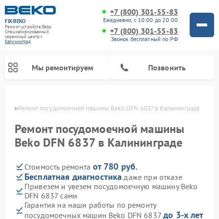
+7 (800) 301-55-83
Ежедневно, с 10:00 до 20:00
FIX-BEKO
Ремонт устройств Beko
+7 (800) 301-55-83
Специализированный
cервисный центр г.
Звонок бесплатный по РФ
Калининград
Мы ремонтируем
Позвонить
граде
Ремонт посудомоечной машины Beko DFN 6837 в Калининграде
Ремонт посудомоечной машины
Beko DFN 6837 в Калининграде
от 780 руб.
Стоимость ремонта
Бесплатная диагностика
даже при отказе
Привезем и увезем посудомоечную машину Beko
DFN 6837 сами
Ремонт стиральных машин Beko
Ремонт морозильных камер Beko
Ремонт вертикальных пылесосов Beko
Ремонт сушильных машин Beko
Ремонт кухонных комбайнов Beko
Ремонт микроволновых печей Beko
Гарантия на наши работы по ремонту
до 3-х лет
посудомоечных машин Beko DFN 6837