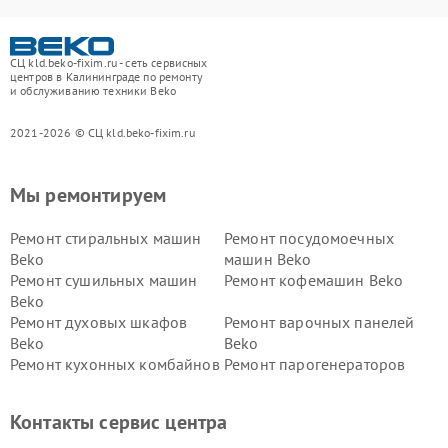
СЦ kld.beko-fixim.ru - сеть сервисных
центров в Калининграде по ремонту
и обслуживанию техники Beko
2021-2026 © СЦ kld.beko-fixim.ru
Мы ремонтируем
Ремонт стиральных машин
Ремонт посудомоечных
Beko
машин Beko
Ремонт сушильных машин
Ремонт кофемашин Beko
Beko
Ремонт духовых шкафов
Ремонт варочных панелей
Beko
Beko
Ремонт кухонных комбайнов
Ремонт парогенераторов
Beko
Beko
Ремонт блендеров Beko
Ремонт кофеварок Beko
Контакты сервис центра
Ремонт холодильников Beko
Ремонт морозильных камер
Beko