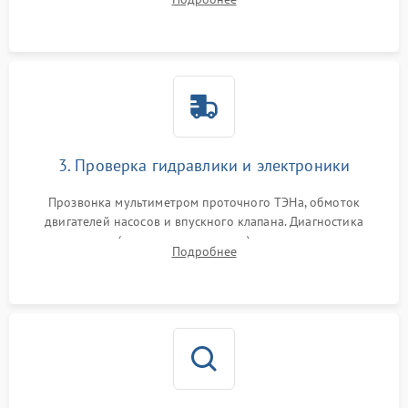
циркуляционному насосу, ТЭНу и сливной помпе.
3. Проверка гидравлики и электроники
Прозвонка мультиметром проточного ТЭНа, обмоток
двигателей насосов и впускного клапана. Диагностика
прессостата (датчика уровня воды), датчика мутности,
Подробнее
концевика дверцы и электронного модуля управления.