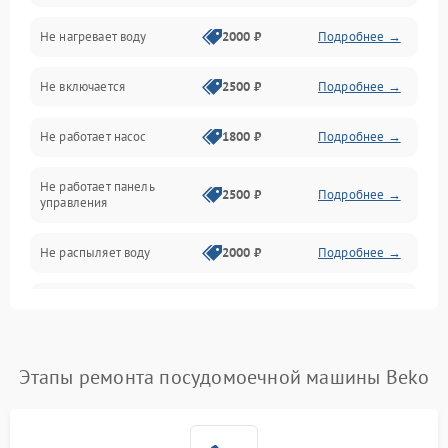
Не нагревает воду
2000 ₽
Подробнее →
Датчики
Не включается
2500 ₽
Подробнее →
Нагрев
Не работает насос
1800 ₽
Подробнее →
Вода
Не работает панель
Гигиена
2500 ₽
Подробнее →
управления
Программное обеспечение
Не распыляет воду
2000 ₽
Подробнее →
Не запускается цикл
1800 ₽
Подробнее →
стирки
Проблемы с набором
Этапы ремонта посудомоечной машины Beko
1800 ₽
Подробнее →
воды
Не работает сушилка
2100 ₽
Подробнее →