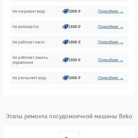
Не нагревает воду
2000 ₽
Подробнее →
Датчики
Не включается
2500 ₽
Подробнее →
Нагрев
Не работает насос
1800 ₽
Подробнее →
Вода
Не работает панель
Гигиена
2500 ₽
Подробнее →
управления
Программное обеспечение
Не распыляет воду
2000 ₽
Подробнее →
Не запускается цикл
1800 ₽
Подробнее →
стирки
Проблемы с набором
Этапы ремонта посудомоечной машины Beko
1800 ₽
Подробнее →
воды
Не работает сушилка
2100 ₽
Подробнее →