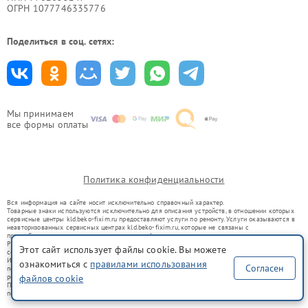
ОГРН 1077746335776
Поделиться в соц. сетях:
Мы принимаем
все формы оплаты
Политика конфиденциальности
Вся информация на сайте носит исключительно справочный характер.
Товарные знаки используются исключительно для описания устройств, в отношении которых
сервисные центры kld.beko-fixim.ru предоставляют услуги по ремонту. Услуги оказываются в
неавторизованных сервисных центрах kld.beko-fixim.ru, которые не связаны с
правообладателями товарных знаков или их официальными представителями.
Ремонт осуществляется для устройств, уже введенных в гражданский оборот в соответствии
Этот сайт использует файлы cookie. Вы можете
со статьей 1487 ГК РФ.
Использование товарных знаков не преследует цели индивидуализации услуг или введения
ознакомиться с
правилами использования
Согласен
потребителей в заблуждение, а служит для информирования о предоставляемых услугах по
ремонту техники указанных брендов.
файлов cookie
Представленная на сайте информация не является публичной офертой, определяемой
положениями Статьи 437(2) Гражданского кодекса РФ