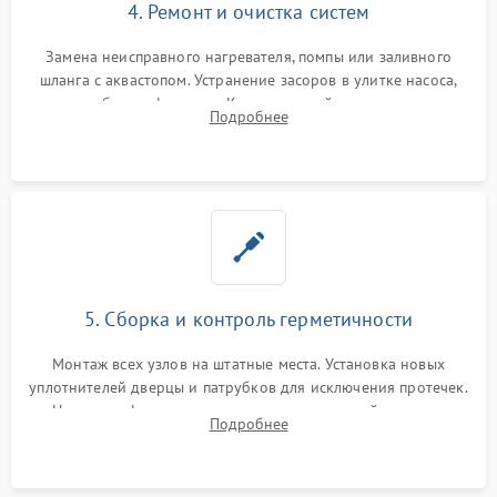
4. Ремонт и очистка систем
Замена неисправного нагревателя, помпы или заливного
шланга с аквастопом. Устранение засоров в улитке насоса,
патрубках и фильтрах. Компонентный ремонт платы
Подробнее
управления, восстановление поврежденной проводки.
5. Сборка и контроль герметичности
Монтаж всех узлов на штатные места. Установка новых
уплотнителей дверцы и патрубков для исключения протечек.
Надежная фиксация хомутов гидравлической системы,
Подробнее
сборка корпуса и установка датчика поплавка.