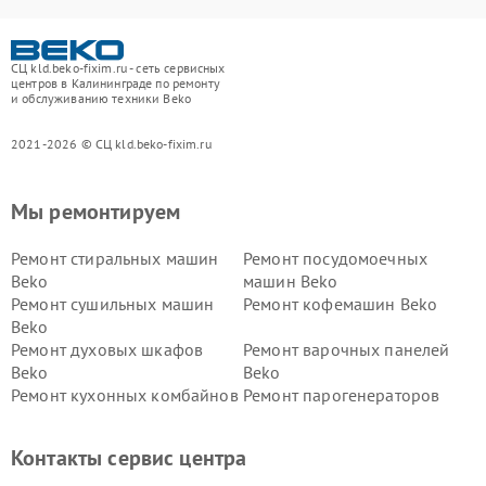
СЦ kld.beko-fixim.ru - сеть сервисных
центров в Калининграде по ремонту
и обслуживанию техники Beko
2021-2026 © СЦ kld.beko-fixim.ru
Мы ремонтируем
Ремонт стиральных машин
Ремонт посудомоечных
Beko
машин Beko
Ремонт сушильных машин
Ремонт кофемашин Beko
Beko
Ремонт духовых шкафов
Ремонт варочных панелей
Beko
Beko
Ремонт кухонных комбайнов
Ремонт парогенераторов
Beko
Beko
Ремонт блендеров Beko
Ремонт кофеварок Beko
Контакты сервис центра
Ремонт холодильников Beko
Ремонт морозильных камер
Beko