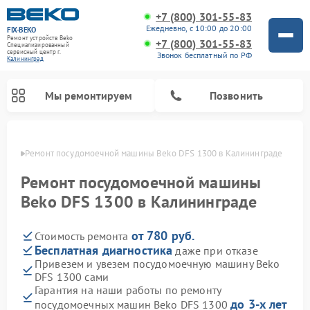
+7 (800) 301-55-83
Ежедневно, с 10:00 до 20:00
FIX-BEKO
Ремонт устройств Beko
+7 (800) 301-55-83
Специализированный
cервисный центр г.
Звонок бесплатный по РФ
Калининград
Мы ремонтируем
Позвонить
граде
Ремонт посудомоечной машины Beko DFS 1300 в Калининграде
Ремонт посудомоечной машины
Beko DFS 1300 в Калининграде
от 780 руб.
Стоимость ремонта
Бесплатная диагностика
даже при отказе
Привезем и увезем посудомоечную машину Beko
DFS 1300 сами
Ремонт стиральных машин Beko
Ремонт морозильных камер Beko
Ремонт вертикальных пылесосов Beko
Ремонт сушильных машин Beko
Ремонт кухонных комбайнов Beko
Ремонт микроволновых печей Beko
Гарантия на наши работы по ремонту
до 3-х лет
посудомоечных машин Beko DFS 1300