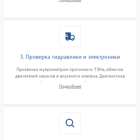
циркуляционному насосу, ТЭНу и сливной помпе.
3. Проверка гидравлики и электроники
Прозвонка мультиметром проточного ТЭНа, обмоток
двигателей насосов и впускного клапана. Диагностика
прессостата (датчика уровня воды), датчика мутности,
Подробнее
концевика дверцы и электронного модуля управления.