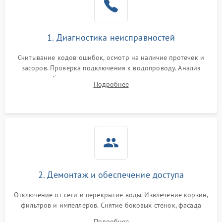
Сбои в работе таймера
1700 ₽
Подробнее →
1. Диагностика неисправностей
Проблемы с
2100 ₽
Подробнее →
циркуляционным насосом
Считывание кодов ошибок, осмотр на наличие протечек и
засоров. Проверка подключения к водопроводу. Анализ
жалоб на отсутствие слива, нагрева, вращения
Подробнее
разбрызгивателей или срабатывание системы защиты
аквастоп.
2. Демонтаж и обеспечение доступа
Отключение от сети и перекрытие воды. Извлечение корзин,
фильтров и импеллеров. Снятие боковых стенок, фасада
дверцы или нижнего поддона для прямого доступа к
Подробнее