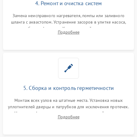
4. Ремонт и очистка систем
Замена неисправного нагревателя, помпы или заливного
шланга с аквастопом. Устранение засоров в улитке насоса,
патрубках и фильтрах. Компонентный ремонт платы
Подробнее
управления, восстановление поврежденной проводки.
5. Сборка и контроль герметичности
Монтаж всех узлов на штатные места. Установка новых
уплотнителей дверцы и патрубков для исключения протечек.
Надежная фиксация хомутов гидравлической системы,
Подробнее
сборка корпуса и установка датчика поплавка.