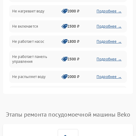
Не нагревает воду
2000 ₽
Подробнее →
Датчики
Не включается
2500 ₽
Подробнее →
Нагрев
Не работает насос
1800 ₽
Подробнее →
Вода
Не работает панель
Гигиена
2500 ₽
Подробнее →
управления
Программное обеспечение
Не распыляет воду
2000 ₽
Подробнее →
Не запускается цикл
1800 ₽
Подробнее →
стирки
Проблемы с набором
Этапы ремонта посудомоечной машины Beko
1800 ₽
Подробнее →
воды
Не работает сушилка
2100 ₽
Подробнее →