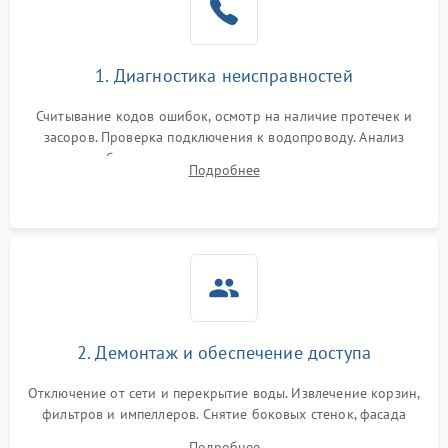
Сбои в работе таймера
1700 ₽
Подробнее →
1. Диагностика неисправностей
Проблемы с
2100 ₽
Подробнее →
циркуляционным насосом
Считывание кодов ошибок, осмотр на наличие протечек и
засоров. Проверка подключения к водопроводу. Анализ
жалоб на отсутствие слива, нагрева, вращения
Подробнее
разбрызгивателей или срабатывание системы защиты
аквастоп.
2. Демонтаж и обеспечение доступа
Отключение от сети и перекрытие воды. Извлечение корзин,
фильтров и импеллеров. Снятие боковых стенок, фасада
дверцы или нижнего поддона для прямого доступа к
Подробнее