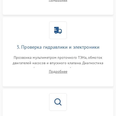
циркуляционному насосу, ТЭНу и сливной помпе.
3. Проверка гидравлики и электроники
Прозвонка мультиметром проточного ТЭНа, обмоток
двигателей насосов и впускного клапана. Диагностика
прессостата (датчика уровня воды), датчика мутности,
Подробнее
концевика дверцы и электронного модуля управления.