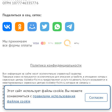
ОГРН 1077746335776
Поделиться в соц. сетях:
Мы принимаем
все формы оплаты
Политика конфиденциальности
Вся информация на сайте носит исключительно справочный характер.
Товарные знаки используются исключительно для описания устройств, в отношении которых
сервисные центры kld.beko-fixim.ru предоставляют услуги по ремонту. Услуги оказываются в
неавторизованных сервисных центрах kld.beko-fixim.ru, которые не связаны с
правообладателями товарных знаков или их официальными представителями.
Ремонт осуществляется для устройств, уже введенных в гражданский оборот в соответствии
Этот сайт использует файлы cookie. Вы можете
со статьей 1487 ГК РФ.
Использование товарных знаков не преследует цели индивидуализации услуг или введения
ознакомиться с
правилами использования
Согласен
потребителей в заблуждение, а служит для информирования о предоставляемых услугах по
ремонту техники указанных брендов.
файлов cookie
Представленная на сайте информация не является публичной офертой, определяемой
положениями Статьи 437(2) Гражданского кодекса РФ