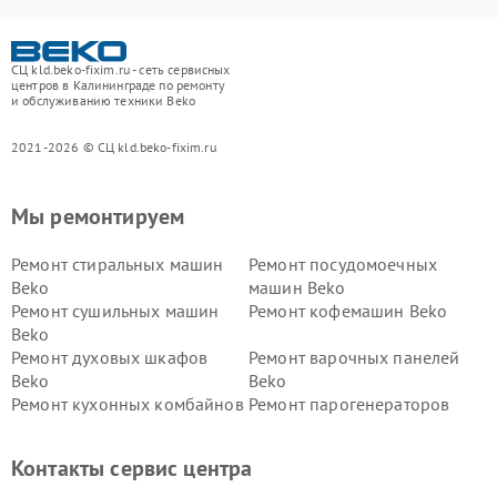
СЦ kld.beko-fixim.ru - сеть сервисных
центров в Калининграде по ремонту
и обслуживанию техники Beko
2021-2026 © СЦ kld.beko-fixim.ru
Мы ремонтируем
Ремонт стиральных машин
Ремонт посудомоечных
Beko
машин Beko
Ремонт сушильных машин
Ремонт кофемашин Beko
Beko
Ремонт духовых шкафов
Ремонт варочных панелей
Beko
Beko
Ремонт кухонных комбайнов
Ремонт парогенераторов
Beko
Beko
Ремонт блендеров Beko
Ремонт кофеварок Beko
Контакты сервис центра
Ремонт холодильников Beko
Ремонт морозильных камер
Beko