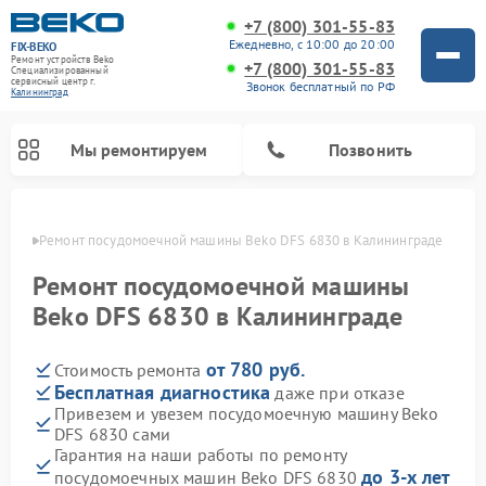
+7 (800) 301-55-83
Ежедневно, с 10:00 до 20:00
FIX-BEKO
Ремонт устройств Beko
+7 (800) 301-55-83
Специализированный
cервисный центр г.
Звонок бесплатный по РФ
Калининград
Мы ремонтируем
Позвонить
граде
Ремонт посудомоечной машины Beko DFS 6830 в Калининграде
Ремонт посудомоечной машины
Beko DFS 6830 в Калининграде
от 780 руб.
Стоимость ремонта
Бесплатная диагностика
даже при отказе
Привезем и увезем посудомоечную машину Beko
DFS 6830 сами
Ремонт стиральных машин Beko
Ремонт морозильных камер Beko
Ремонт вертикальных пылесосов Beko
Ремонт сушильных машин Beko
Ремонт кухонных комбайнов Beko
Ремонт микроволновых печей Beko
Гарантия на наши работы по ремонту
до 3-х лет
посудомоечных машин Beko DFS 6830