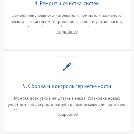
4. Ремонт и очистка систем
Замена неисправного нагревателя, помпы или заливного
шланга с аквастопом. Устранение засоров в улитке насоса,
патрубках и фильтрах. Компонентный ремонт платы
Подробнее
управления, восстановление поврежденной проводки.
5. Сборка и контроль герметичности
Монтаж всех узлов на штатные места. Установка новых
уплотнителей дверцы и патрубков для исключения протечек.
Надежная фиксация хомутов гидравлической системы,
Подробнее
сборка корпуса и установка датчика поплавка.