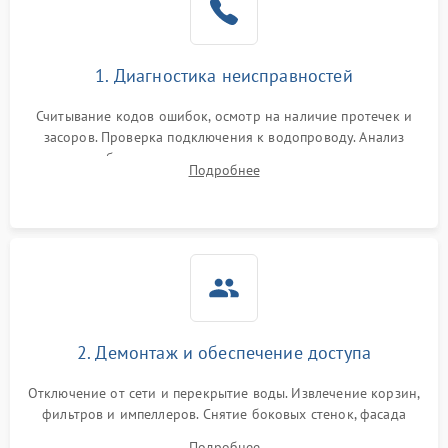
Сбои в работе таймера
1700 ₽
Подробнее →
1. Диагностика неисправностей
Проблемы с
2100 ₽
Подробнее →
циркуляционным насосом
Считывание кодов ошибок, осмотр на наличие протечек и
засоров. Проверка подключения к водопроводу. Анализ
жалоб на отсутствие слива, нагрева, вращения
Подробнее
разбрызгивателей или срабатывание системы защиты
аквастоп.
2. Демонтаж и обеспечение доступа
Отключение от сети и перекрытие воды. Извлечение корзин,
фильтров и импеллеров. Снятие боковых стенок, фасада
дверцы или нижнего поддона для прямого доступа к
Подробнее