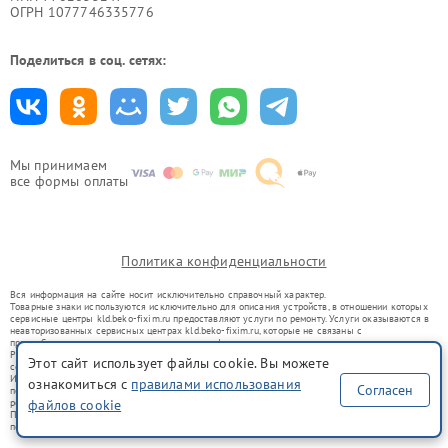
ОГРН 1077746335776
Поделиться в соц. сетях:
Мы принимаем
все формы оплаты
Политика конфиденциальности
Вся информация на сайте носит исключительно справочный характер.
Товарные знаки используются исключительно для описания устройств, в отношении которых
сервисные центры kld.beko-fixim.ru предоставляют услуги по ремонту. Услуги оказываются в
неавторизованных сервисных центрах kld.beko-fixim.ru, которые не связаны с
правообладателями товарных знаков или их официальными представителями.
Ремонт осуществляется для устройств, уже введенных в гражданский оборот в соответствии
Этот сайт использует файлы cookie. Вы можете
со статьей 1487 ГК РФ.
Использование товарных знаков не преследует цели индивидуализации услуг или введения
ознакомиться с
правилами использования
Согласен
потребителей в заблуждение, а служит для информирования о предоставляемых услугах по
ремонту техники указанных брендов.
файлов cookie
Представленная на сайте информация не является публичной офертой, определяемой
положениями Статьи 437(2) Гражданского кодекса РФ