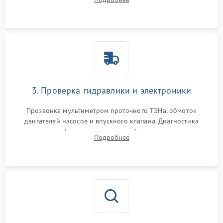
циркуляционному насосу, ТЭНу и сливной помпе.
3. Проверка гидравлики и электроники
Прозвонка мультиметром проточного ТЭНа, обмоток
двигателей насосов и впускного клапана. Диагностика
прессостата (датчика уровня воды), датчика мутности,
Подробнее
концевика дверцы и электронного модуля управления.