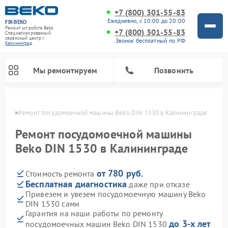
+7 (800) 301-55-83
Ежедневно, с 10:00 до 20:00
FIX-BEKO
Ремонт устройств Beko
+7 (800) 301-55-83
Специализированный
cервисный центр г.
Звонок бесплатный по РФ
Калининград
Мы ремонтируем
Позвонить
граде
Ремонт посудомоечной машины Beko DIN 1530 в Калининграде
Ремонт посудомоечной машины
Beko DIN 1530 в Калининграде
от 780 руб.
Стоимость ремонта
Бесплатная диагностика
даже при отказе
Привезем и увезем посудомоечную машину Beko
DIN 1530 сами
Ремонт стиральных машин Beko
Ремонт морозильных камер Beko
Ремонт вертикальных пылесосов Beko
Ремонт сушильных машин Beko
Ремонт кухонных комбайнов Beko
Ремонт микроволновых печей Beko
Гарантия на наши работы по ремонту
до 3-х лет
посудомоечных машин Beko DIN 1530