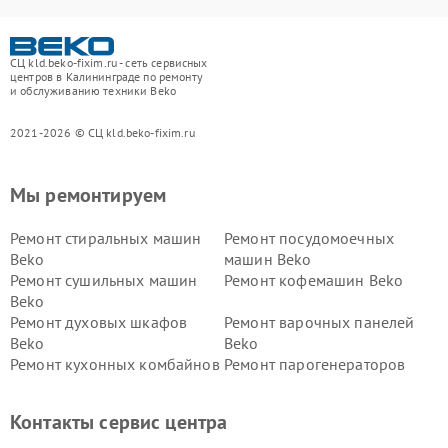
СЦ kld.beko-fixim.ru - сеть сервисных
центров в Калининграде по ремонту
и обслуживанию техники Beko
2021-2026 © СЦ kld.beko-fixim.ru
Мы ремонтируем
Ремонт стиральных машин
Ремонт посудомоечных
Beko
машин Beko
Ремонт сушильных машин
Ремонт кофемашин Beko
Beko
Ремонт духовых шкафов
Ремонт варочных панелей
Beko
Beko
Ремонт кухонных комбайнов
Ремонт парогенераторов
Beko
Beko
Ремонт блендеров Beko
Ремонт кофеварок Beko
Контакты сервис центра
Ремонт холодильников Beko
Ремонт морозильных камер
Beko