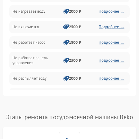
Не нагревает воду
2000 ₽
Подробнее →
Датчики
Не включается
2500 ₽
Подробнее →
Нагрев
Не работает насос
1800 ₽
Подробнее →
Вода
Не работает панель
Гигиена
2500 ₽
Подробнее →
управления
Программное обеспечение
Не распыляет воду
2000 ₽
Подробнее →
Не запускается цикл
1800 ₽
Подробнее →
стирки
Проблемы с набором
Этапы ремонта посудомоечной машины Beko
1800 ₽
Подробнее →
воды
Не работает сушилка
2100 ₽
Подробнее →