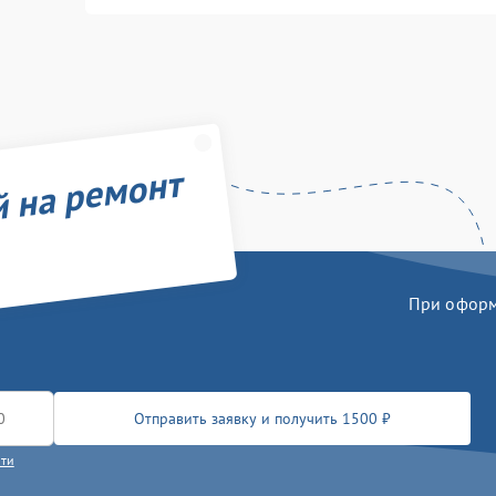
й на ремонт
При оформл
Отправить заявку и получить 1500 ₽
сти