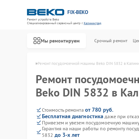
FIX-BEKO
Ремонт устройств Beko
Специализированный cервисный центр г.
Калининград
Мы ремонтируем
Срочный ремонт
Це
eko в Калининграде
Ремонт посудомоечной машины Beko DIN 5832 в Калин
Ремонт посудомоеч
Beko DIN 5832 в Ка
от 780 руб.
Стоимость ремонта
Бесплатная диагностика
даже при отказ
Привезем и увезем посудомоечную машину
Гарантия на наши работы по ремонту пос
до 3-х лет
5832
Ремонт стиральных машин Beko
Ремонт сушильных машин Beko
Ремонт духовых шкафов Beko
Ремонт варочных панелей Beko
Ремонт кухонных комбайнов Beko
Ремонт парогенераторов Beko
Ремонт морозильных камер Beko
Ремонт вертикальных пылесосов Beko
Ремонт водонагревателей Beko
Ремонт микроволновых печей Beko