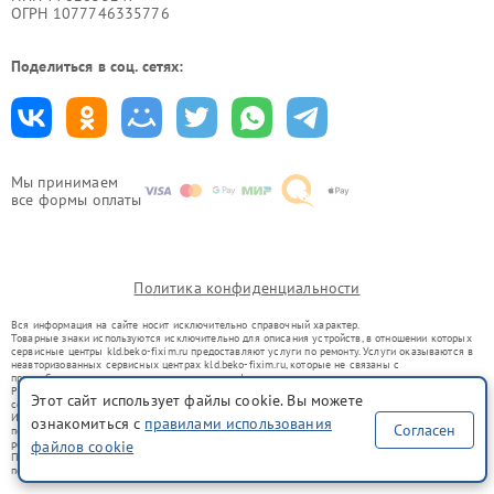
ОГРН 1077746335776
Поделиться в соц. сетях:
Мы принимаем
все формы оплаты
Политика конфиденциальности
Вся информация на сайте носит исключительно справочный характер.
Товарные знаки используются исключительно для описания устройств, в отношении которых
сервисные центры kld.beko-fixim.ru предоставляют услуги по ремонту. Услуги оказываются в
неавторизованных сервисных центрах kld.beko-fixim.ru, которые не связаны с
правообладателями товарных знаков или их официальными представителями.
Ремонт осуществляется для устройств, уже введенных в гражданский оборот в соответствии
Этот сайт использует файлы cookie. Вы можете
со статьей 1487 ГК РФ.
Использование товарных знаков не преследует цели индивидуализации услуг или введения
ознакомиться с
правилами использования
Согласен
потребителей в заблуждение, а служит для информирования о предоставляемых услугах по
ремонту техники указанных брендов.
файлов cookie
Представленная на сайте информация не является публичной офертой, определяемой
положениями Статьи 437(2) Гражданского кодекса РФ