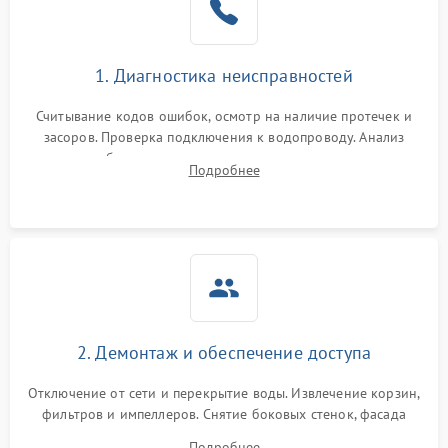
Сбои в работе таймера
1700 ₽
Подробнее →
1. Диагностика неисправностей
Проблемы с
2100 ₽
Подробнее →
циркуляционным насосом
Считывание кодов ошибок, осмотр на наличие протечек и
засоров. Проверка подключения к водопроводу. Анализ
жалоб на отсутствие слива, нагрева, вращения
Подробнее
разбрызгивателей или срабатывание системы защиты
аквастоп.
2. Демонтаж и обеспечение доступа
Отключение от сети и перекрытие воды. Извлечение корзин,
фильтров и импеллеров. Снятие боковых стенок, фасада
дверцы или нижнего поддона для прямого доступа к
Подробнее