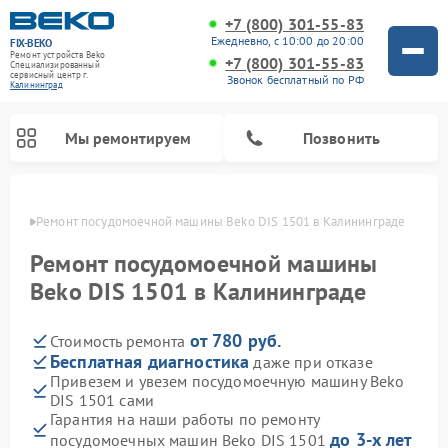
+7 (800) 301-55-83
Ежедневно, с 10:00 до 20:00
FIX-BEKO
Ремонт устройств Beko
+7 (800) 301-55-83
Специализированный
cервисный центр г.
Звонок бесплатный по РФ
Калининград
Мы ремонтируем
Позвонить
граде
Ремонт посудомоечной машины Beko DIS 1501 в Калининграде
Ремонт посудомоечной машины
Beko DIS 1501 в Калининграде
от 780 руб.
Стоимость ремонта
Бесплатная диагностика
даже при отказе
Привезем и увезем посудомоечную машину Beko
DIS 1501 сами
Ремонт стиральных машин Beko
Ремонт морозильных камер Beko
Ремонт вертикальных пылесосов Beko
Ремонт сушильных машин Beko
Ремонт кухонных комбайнов Beko
Ремонт микроволновых печей Beko
Гарантия на наши работы по ремонту
до 3-х лет
посудомоечных машин Beko DIS 1501