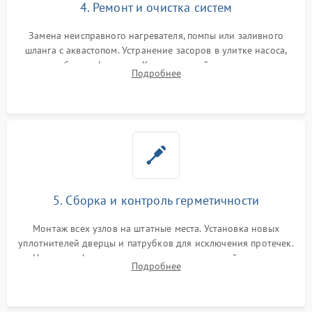
4. Ремонт и очистка систем
Замена неисправного нагревателя, помпы или заливного
шланга с аквастопом. Устранение засоров в улитке насоса,
патрубках и фильтрах. Компонентный ремонт платы
Подробнее
управления, восстановление поврежденной проводки.
5. Сборка и контроль герметичности
Монтаж всех узлов на штатные места. Установка новых
уплотнителей дверцы и патрубков для исключения протечек.
Надежная фиксация хомутов гидравлической системы,
Подробнее
сборка корпуса и установка датчика поплавка.