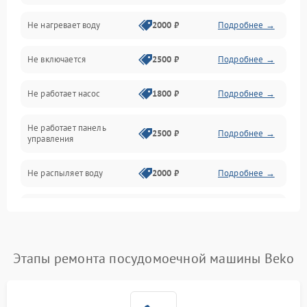
Не нагревает воду
2000 ₽
Подробнее →
Датчики
Не включается
2500 ₽
Подробнее →
Нагрев
Не работает насос
1800 ₽
Подробнее →
Вода
Не работает панель
Гигиена
2500 ₽
Подробнее →
управления
Программное обеспечение
Не распыляет воду
2000 ₽
Подробнее →
Не запускается цикл
1800 ₽
Подробнее →
стирки
Проблемы с набором
Этапы ремонта посудомоечной машины Beko
1800 ₽
Подробнее →
воды
Не работает сушилка
2100 ₽
Подробнее →