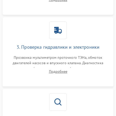
циркуляционному насосу, ТЭНу и сливной помпе.
3. Проверка гидравлики и электроники
Прозвонка мультиметром проточного ТЭНа, обмоток
двигателей насосов и впускного клапана. Диагностика
прессостата (датчика уровня воды), датчика мутности,
Подробнее
концевика дверцы и электронного модуля управления.