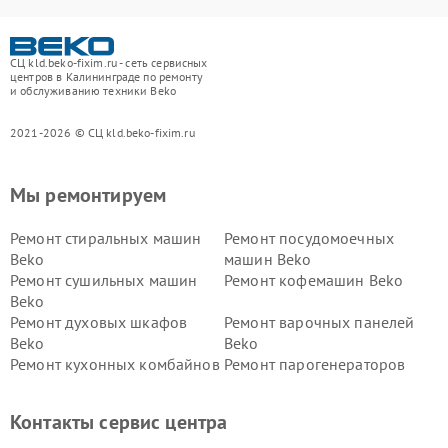
СЦ kld.beko-fixim.ru - сеть сервисных
центров в Калининграде по ремонту
и обслуживанию техники Beko
2021-2026 © СЦ kld.beko-fixim.ru
Мы ремонтируем
Ремонт стиральных машин
Ремонт посудомоечных
Beko
машин Beko
Ремонт сушильных машин
Ремонт кофемашин Beko
Beko
Ремонт духовых шкафов
Ремонт варочных панелей
Beko
Beko
Ремонт кухонных комбайнов
Ремонт парогенераторов
Beko
Beko
Ремонт блендеров Beko
Ремонт кофеварок Beko
Контакты сервис центра
Ремонт холодильников Beko
Ремонт морозильных камер
Beko