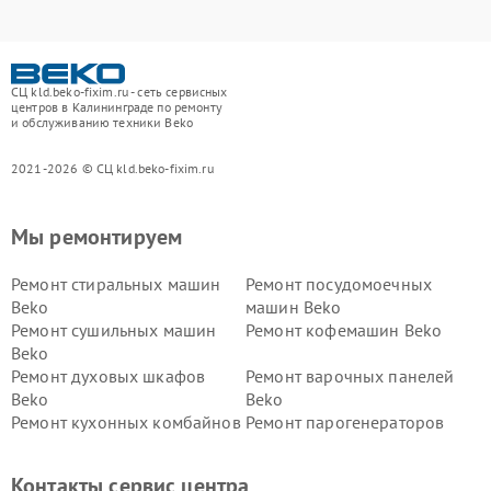
СЦ kld.beko-fixim.ru - сеть сервисных
центров в Калининграде по ремонту
и обслуживанию техники Beko
2021-2026 © СЦ kld.beko-fixim.ru
Мы ремонтируем
Ремонт стиральных машин
Ремонт посудомоечных
Beko
машин Beko
Ремонт сушильных машин
Ремонт кофемашин Beko
Beko
Ремонт духовых шкафов
Ремонт варочных панелей
Beko
Beko
Ремонт кухонных комбайнов
Ремонт парогенераторов
Beko
Beko
Ремонт блендеров Beko
Ремонт кофеварок Beko
Контакты сервис центра
Ремонт холодильников Beko
Ремонт морозильных камер