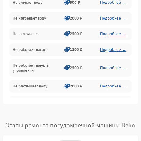
Не сливает воду
500 ₽
Подробнее →
Электропитание
Не нагревает воду
2000 ₽
Подробнее →
Датчики
Не включается
2500 ₽
Подробнее →
Нагрев
Не работает насос
1800 ₽
Подробнее →
Вода
Не работает панель
Гигиена
2500 ₽
Подробнее →
управления
Программное обеспечение
Не распыляет воду
2000 ₽
Подробнее →
Не запускается цикл
1800 ₽
Подробнее →
стирки
Проблемы с набором
Этапы ремонта посудомоечной машины Beko
1800 ₽
Подробнее →
воды