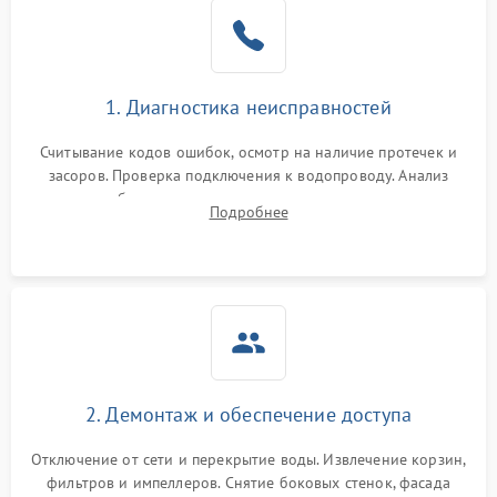
Не работает сушилка
2100 ₽
Подробнее →
Сбои в работе таймера
1700 ₽
Подробнее →
1. Диагностика неисправностей
Проблемы с
2100 ₽
Подробнее →
циркуляционным насосом
Считывание кодов ошибок, осмотр на наличие протечек и
засоров. Проверка подключения к водопроводу. Анализ
жалоб на отсутствие слива, нагрева, вращения
Подробнее
разбрызгивателей или срабатывание системы защиты
аквастоп.
2. Демонтаж и обеспечение доступа
Отключение от сети и перекрытие воды. Извлечение корзин,
фильтров и импеллеров. Снятие боковых стенок, фасада