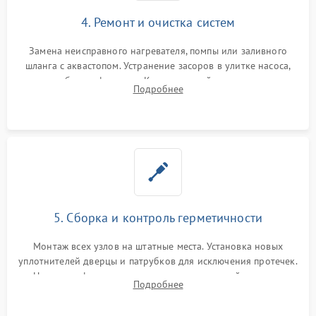
4. Ремонт и очистка систем
Замена неисправного нагревателя, помпы или заливного
шланга с аквастопом. Устранение засоров в улитке насоса,
патрубках и фильтрах. Компонентный ремонт платы
Подробнее
управления, восстановление поврежденной проводки.
5. Сборка и контроль герметичности
Монтаж всех узлов на штатные места. Установка новых
уплотнителей дверцы и патрубков для исключения протечек.
Надежная фиксация хомутов гидравлической системы,
Подробнее
сборка корпуса и установка датчика поплавка.