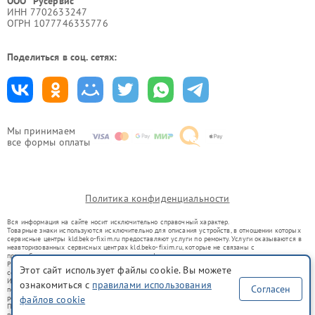
ООО "Русервис"
ИНН 7702633247
ОГРН 1077746335776
Поделиться в соц. сетях:
Мы принимаем
все формы оплаты
Политика конфиденциальности
Вся информация на сайте носит исключительно справочный характер.
Товарные знаки используются исключительно для описания устройств, в отношении которых
сервисные центры kld.beko-fixim.ru предоставляют услуги по ремонту. Услуги оказываются в
неавторизованных сервисных центрах kld.beko-fixim.ru, которые не связаны с
правообладателями товарных знаков или их официальными представителями.
Ремонт осуществляется для устройств, уже введенных в гражданский оборот в соответствии
Этот сайт использует файлы cookie. Вы можете
со статьей 1487 ГК РФ.
Использование товарных знаков не преследует цели индивидуализации услуг или введения
ознакомиться с
правилами использования
Согласен
потребителей в заблуждение, а служит для информирования о предоставляемых услугах по
ремонту техники указанных брендов.
файлов cookie
Представленная на сайте информация не является публичной офертой, определяемой
положениями Статьи 437(2) Гражданского кодекса РФ