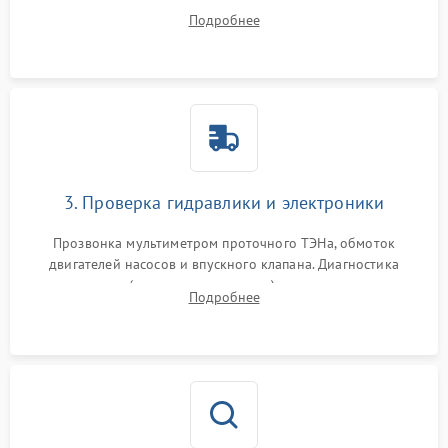
дверцы или нижнего поддона для прямого доступа к
Подробнее
циркуляционному насосу, ТЭНу и сливной помпе.
3. Проверка гидравлики и электроники
Прозвонка мультиметром проточного ТЭНа, обмоток
двигателей насосов и впускного клапана. Диагностика
прессостата (датчика уровня воды), датчика мутности,
Подробнее
концевика дверцы и электронного модуля управления.