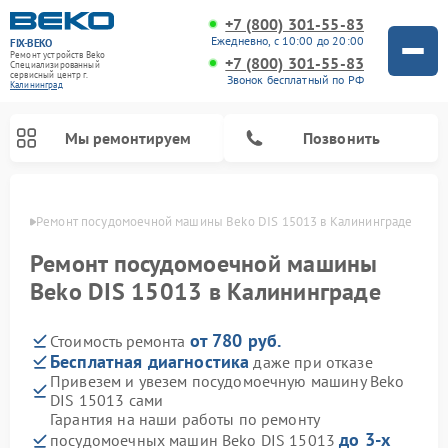
+7 (800) 301-55-83
Ежедневно, с 10:00 до 20:00
FIX-BEKO
Ремонт устройств Beko
+7 (800) 301-55-83
Специализированный
cервисный центр г.
Звонок бесплатный по РФ
Калининград
Мы ремонтируем
Позвонить
граде
Ремонт посудомоечной машины Beko DIS 15013 в Калининграде
Ремонт посудомоечной машины
Beko DIS 15013 в Калининграде
от 780 руб.
Стоимость ремонта
Бесплатная диагностика
даже при отказе
Привезем и увезем посудомоечную машину Beko
DIS 15013 сами
Ремонт стиральных машин Beko
Ремонт морозильных камер Beko
Ремонт вертикальных пылесосов Beko
Ремонт сушильных машин Beko
Ремонт кухонных комбайнов Beko
Ремонт микроволновых печей Beko
Гарантия на наши работы по ремонту
до 3-х
посудомоечных машин Beko DIS 15013