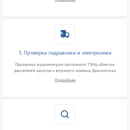
циркуляционному насосу, ТЭНу и сливной помпе.
3. Проверка гидравлики и электроники
Прозвонка мультиметром проточного ТЭНа, обмоток
двигателей насосов и впускного клапана. Диагностика
прессостата (датчика уровня воды), датчика мутности,
Подробнее
концевика дверцы и электронного модуля управления.