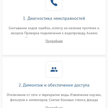
Сбои в работе таймера
1700 ₽
Подробнее →
1. Диагностика неисправностей
Проблемы с
2100 ₽
Подробнее →
циркуляционным насосом
Считывание кодов ошибок, осмотр на наличие протечек и
засоров. Проверка подключения к водопроводу. Анализ
жалоб на отсутствие слива, нагрева, вращения
Подробнее
разбрызгивателей или срабатывание системы защиты
аквастоп.
2. Демонтаж и обеспечение доступа
Отключение от сети и перекрытие воды. Извлечение корзин,
фильтров и импеллеров. Снятие боковых стенок, фасада
дверцы или нижнего поддона для прямого доступа к
Подробнее