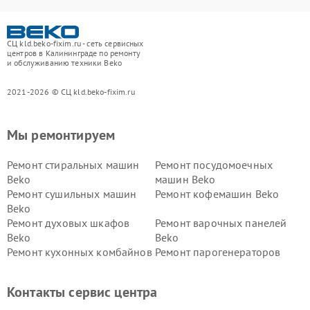
СЦ kld.beko-fixim.ru - сеть сервисных
центров в Калининграде по ремонту
и обслуживанию техники Beko
2021-2026 © СЦ kld.beko-fixim.ru
Мы ремонтируем
Ремонт стиральных машин
Ремонт посудомоечных
Beko
машин Beko
Ремонт сушильных машин
Ремонт кофемашин Beko
Beko
Ремонт духовых шкафов
Ремонт варочных панелей
Beko
Beko
Ремонт кухонных комбайнов
Ремонт парогенераторов
Beko
Beko
Ремонт блендеров Beko
Ремонт кофеварок Beko
Контакты сервис центра
Ремонт холодильников Beko
Ремонт морозильных камер
Beko