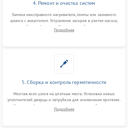
4. Ремонт и очистка систем
Замена неисправного нагревателя, помпы или заливного
шланга с аквастопом. Устранение засоров в улитке насоса,
патрубках и фильтрах. Компонентный ремонт платы
Подробнее
управления, восстановление поврежденной проводки.
5. Сборка и контроль герметичности
Монтаж всех узлов на штатные места. Установка новых
уплотнителей дверцы и патрубков для исключения протечек.
Надежная фиксация хомутов гидравлической системы,
Подробнее
сборка корпуса и установка датчика поплавка.