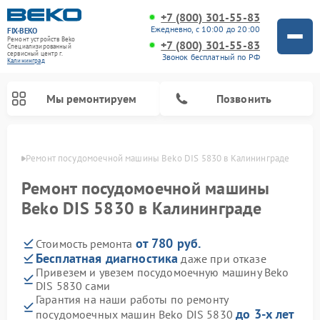
+7 (800) 301-55-83
Ежедневно, с 10:00 до 20:00
FIX-BEKO
Ремонт устройств Beko
+7 (800) 301-55-83
Специализированный
cервисный центр г.
Звонок бесплатный по РФ
Калининград
Мы ремонтируем
Позвонить
граде
Ремонт посудомоечной машины Beko DIS 5830 в Калининграде
Ремонт посудомоечной машины
Beko DIS 5830 в Калининграде
от 780 руб.
Стоимость ремонта
Бесплатная диагностика
даже при отказе
Привезем и увезем посудомоечную машину Beko
DIS 5830 сами
Ремонт стиральных машин Beko
Ремонт морозильных камер Beko
Ремонт вертикальных пылесосов Beko
Ремонт сушильных машин Beko
Ремонт кухонных комбайнов Beko
Ремонт микроволновых печей Beko
Гарантия на наши работы по ремонту
до 3-х лет
посудомоечных машин Beko DIS 5830