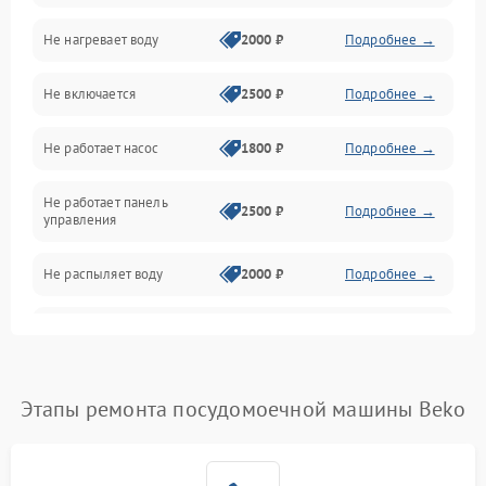
Не нагревает воду
2000 ₽
Подробнее →
Датчики
Не включается
2500 ₽
Подробнее →
Нагрев
Не работает насос
1800 ₽
Подробнее →
Вода
Не работает панель
Гигиена
2500 ₽
Подробнее →
управления
Программное обеспечение
Не распыляет воду
2000 ₽
Подробнее →
Не запускается цикл
1800 ₽
Подробнее →
стирки
Проблемы с набором
Этапы ремонта посудомоечной машины Beko
1800 ₽
Подробнее →
воды
Не работает сушилка
2100 ₽
Подробнее →