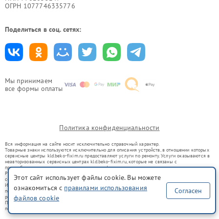
ОГРН 1077746335776
Поделиться в соц. сетях:
Мы принимаем
все формы оплаты
Политика конфиденциальности
Вся информация на сайте носит исключительно справочный характер.
Товарные знаки используются исключительно для описания устройств, в отношении которых
сервисные центры kld.beko-fixim.ru предоставляют услуги по ремонту. Услуги оказываются в
неавторизованных сервисных центрах kld.beko-fixim.ru, которые не связаны с
правообладателями товарных знаков или их официальными представителями.
Ремонт осуществляется для устройств, уже введенных в гражданский оборот в соответствии
Этот сайт использует файлы cookie. Вы можете
со статьей 1487 ГК РФ.
Использование товарных знаков не преследует цели индивидуализации услуг или введения
ознакомиться с
правилами использования
Согласен
потребителей в заблуждение, а служит для информирования о предоставляемых услугах по
ремонту техники указанных брендов.
файлов cookie
Представленная на сайте информация не является публичной офертой, определяемой
положениями Статьи 437(2) Гражданского кодекса РФ