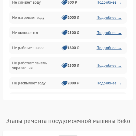
Не сливает воду
500 ₽
Подробнее →
Электропитание
Не нагревает воду
2000 ₽
Подробнее →
Датчики
Не включается
2500 ₽
Подробнее →
Нагрев
Не работает насос
1800 ₽
Подробнее →
Вода
Не работает панель
Гигиена
2500 ₽
Подробнее →
управления
Программное обеспечение
Не распыляет воду
2000 ₽
Подробнее →
Не запускается цикл
1800 ₽
Подробнее →
стирки
Проблемы с набором
Этапы ремонта посудомоечной машины Beko
1800 ₽
Подробнее →
воды