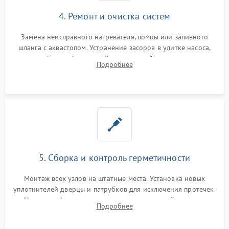
4. Ремонт и очистка систем
Замена неисправного нагревателя, помпы или заливного
шланга с аквастопом. Устранение засоров в улитке насоса,
патрубках и фильтрах. Компонентный ремонт платы
Подробнее
управления, восстановление поврежденной проводки.
5. Сборка и контроль герметичности
Монтаж всех узлов на штатные места. Установка новых
уплотнителей дверцы и патрубков для исключения протечек.
Надежная фиксация хомутов гидравлической системы,
Подробнее
сборка корпуса и установка датчика поплавка.