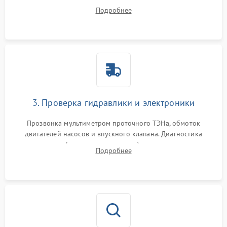
дверцы или нижнего поддона для прямого доступа к
Подробнее
циркуляционному насосу, ТЭНу и сливной помпе.
3. Проверка гидравлики и электроники
Прозвонка мультиметром проточного ТЭНа, обмоток
двигателей насосов и впускного клапана. Диагностика
прессостата (датчика уровня воды), датчика мутности,
Подробнее
концевика дверцы и электронного модуля управления.