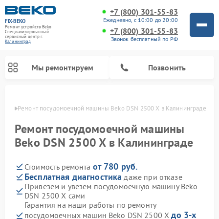
+7 (800) 301-55-83
Ежедневно, с 10:00 до 20:00
FIX-BEKO
Ремонт устройств Beko
+7 (800) 301-55-83
Специализированный
cервисный центр г.
Звонок бесплатный по РФ
Калининград
Мы ремонтируем
Позвонить
граде
Ремонт посудомоечной машины Beko DSN 2500 X в Калининграде
Ремонт посудомоечной машины
Beko DSN 2500 X в Калининграде
от 780 руб.
Стоимость ремонта
Бесплатная диагностика
даже при отказе
Привезем и увезем посудомоечную машину Beko
DSN 2500 X сами
Ремонт стиральных машин Beko
Ремонт морозильных камер Beko
Ремонт вертикальных пылесосов Beko
Ремонт сушильных машин Beko
Ремонт кухонных комбайнов Beko
Ремонт микроволновых печей Beko
Гарантия на наши работы по ремонту
до 3-х
посудомоечных машин Beko DSN 2500 X