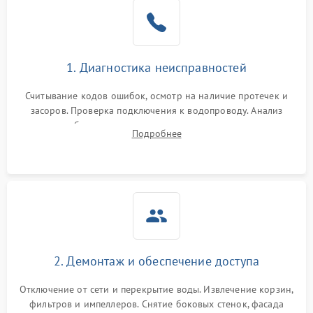
Не работает сушилка
2100 ₽
Подробнее →
Сбои в работе таймера
1700 ₽
Подробнее →
1. Диагностика неисправностей
Проблемы с
2100 ₽
Подробнее →
циркуляционным насосом
Считывание кодов ошибок, осмотр на наличие протечек и
засоров. Проверка подключения к водопроводу. Анализ
жалоб на отсутствие слива, нагрева, вращения
Подробнее
разбрызгивателей или срабатывание системы защиты
аквастоп.
2. Демонтаж и обеспечение доступа
Отключение от сети и перекрытие воды. Извлечение корзин,
фильтров и импеллеров. Снятие боковых стенок, фасада