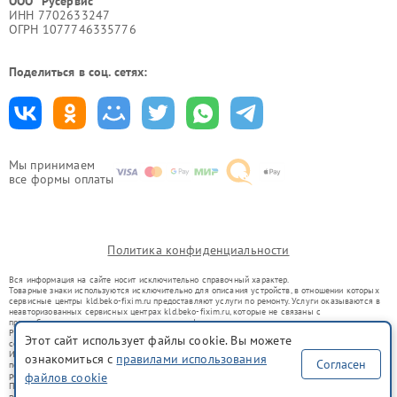
ООО "Русервис"
ИНН 7702633247
ОГРН 1077746335776
Поделиться в соц. сетях:
Мы принимаем
все формы оплаты
Политика конфиденциальности
Вся информация на сайте носит исключительно справочный характер.
Товарные знаки используются исключительно для описания устройств, в отношении которых
сервисные центры kld.beko-fixim.ru предоставляют услуги по ремонту. Услуги оказываются в
неавторизованных сервисных центрах kld.beko-fixim.ru, которые не связаны с
правообладателями товарных знаков или их официальными представителями.
Ремонт осуществляется для устройств, уже введенных в гражданский оборот в соответствии
Этот сайт использует файлы cookie. Вы можете
со статьей 1487 ГК РФ.
Использование товарных знаков не преследует цели индивидуализации услуг или введения
ознакомиться с
правилами использования
Согласен
потребителей в заблуждение, а служит для информирования о предоставляемых услугах по
ремонту техники указанных брендов.
файлов cookie
Представленная на сайте информация не является публичной офертой, определяемой
положениями Статьи 437(2) Гражданского кодекса РФ