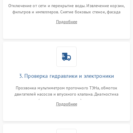
Отключение от сети и перекрытие воды. Извлечение корзин,
фильтров и импеллеров. Снятие боковых стенок, фасада
дверцы или нижнего поддона для прямого доступа к
Подробнее
циркуляционному насосу, ТЭНу и сливной помпе.
3. Проверка гидравлики и электроники
Прозвонка мультиметром проточного ТЭНа, обмоток
двигателей насосов и впускного клапана. Диагностика
прессостата (датчика уровня воды), датчика мутности,
Подробнее
концевика дверцы и электронного модуля управления.