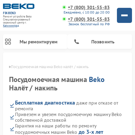
+7 (800) 301-55-83
Ежедневно, с 10:00 до 20:00
FIX-BEKO
Ремонт устройств Beko
+7 (800) 301-55-83
Специализированный
cервисный центр г.
Звонок бесплатный по РФ
Калининград
Мы ремонтируем
Позвонить
граде
Посудомоечная машина Beko налёт / накипь
Посудомоечная машина
Beko
Налёт / накипь
Бесплатная диагностика
даже при отказе от
ремонта
Привезем и увезем посудомоечную машину Beko
собственной доставкой
Ремонт стиральных машин Beko
Ремонт морозильных камер Beko
Ремонт вертикальных пылесосов Beko
Ремонт сушильных машин Beko
Ремонт кухонных комбайнов Beko
Ремонт микроволновых печей Beko
Гарантия на наши работы по ремонту
до 3-х лет
посудомоечных машин Beko