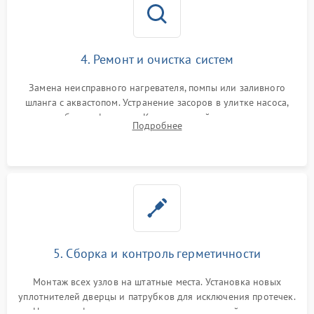
4. Ремонт и очистка систем
Замена неисправного нагревателя, помпы или заливного
шланга с аквастопом. Устранение засоров в улитке насоса,
патрубках и фильтрах. Компонентный ремонт платы
Подробнее
управления, восстановление поврежденной проводки.
5. Сборка и контроль герметичности
Монтаж всех узлов на штатные места. Установка новых
уплотнителей дверцы и патрубков для исключения протечек.
Надежная фиксация хомутов гидравлической системы,