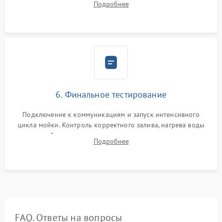
Подробнее
сборка корпуса и установка датчика поплавка.
6. Финальное тестирование
Подключение к коммуникациям и запуск интенсивного
цикла мойки. Контроль корректного залива, нагрева воды
до нужной температуры, отсутствия посторонних шумов,
Подробнее
штатного слива и абсолютной сухости в поддоне.
FAQ. Ответы на вопросы