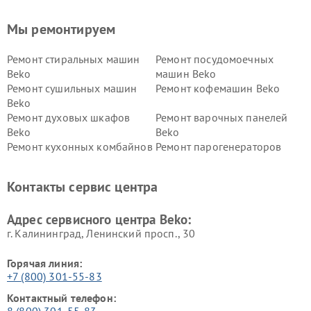
Мы ремонтируем
Ремонт стиральных машин
Ремонт посудомоечных
Beko
машин Beko
Ремонт сушильных машин
Ремонт кофемашин Beko
Beko
Ремонт духовых шкафов
Ремонт варочных панелей
Beko
Beko
Ремонт кухонных комбайнов
Ремонт парогенераторов
Beko
Beko
Ремонт блендеров Beko
Ремонт кофеварок Beko
Контакты сервис центра
Ремонт холодильников Beko
Ремонт морозильных камер
Beko
Адрес сервисного центра Beko:
г. Калининград, Ленинский просп., 30
Горячая линия:
+7 (800) 301-55-83
Контактный телефон:
8 (800) 301-55-83