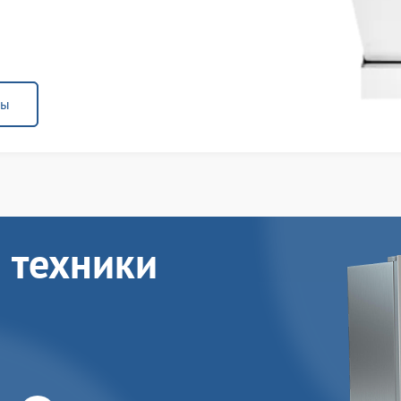
ны
 техники