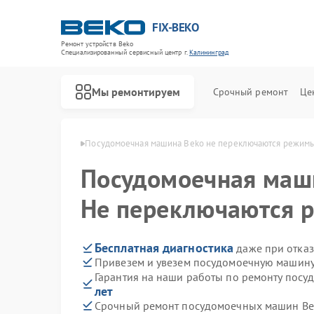
FIX-BEKO
Ремонт устройств Beko
Специализированный cервисный центр г.
Калининград
Мы ремонтируем
Срочный ремонт
Це
eko в Калининграде
Посудомоечная машина Beko не переключаются режим
Посудомоечная ма
Не переключаются 
Бесплатная диагностика
даже при отказ
Привезем и увезем посудомоечную машину
Гарантия на наши работы по ремонту пос
лет
Срочный ремонт посудомоечных машин Bek
Ремонт стиральных машин Beko
Ремонт сушильных машин Beko
Ремонт духовых шкафов Beko
Ремонт варочных панелей Beko
Ремонт кухонных комбайнов Beko
Ремонт парогенераторов Beko
Ремонт морозильных камер Beko
Ремонт вертикальных пылесосов Beko
Ремонт водонагревателей Beko
Ремонт микроволновых печей Beko