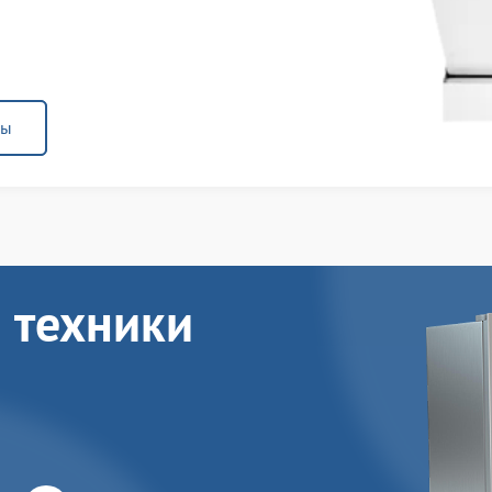
ны
 техники