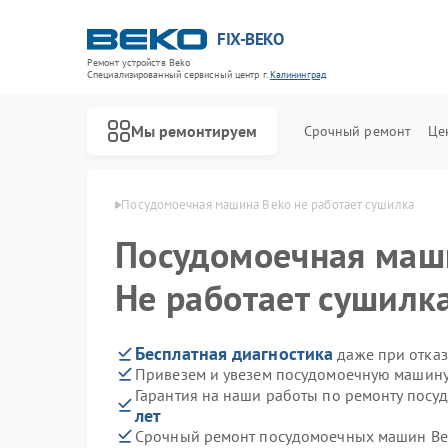
FIX-BEKO
Ремонт устройств Beko
Специализированный cервисный центр г.
Калининград
Мы ремонтируем
Срочный ремонт
Це
eko в Калининграде
Посудомоечная машина Beko не работает сушилка
Посудомоечная ма
Не работает сушилк
Бесплатная диагностика
даже при отказ
Привезем и увезем посудомоечную машину
Гарантия на наши работы по ремонту пос
лет
Срочный ремонт посудомоечных машин Bek
Ремонт стиральных машин Beko
Ремонт сушильных машин Beko
Ремонт духовых шкафов Beko
Ремонт варочных панелей Beko
Ремонт кухонных комбайнов Beko
Ремонт парогенераторов Beko
Ремонт морозильных камер Beko
Ремонт вертикальных пылесосов Beko
Ремонт водонагревателей Beko
Ремонт микроволновых печей Beko