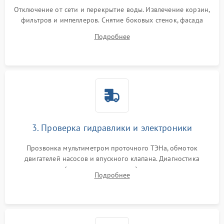
Отключение от сети и перекрытие воды. Извлечение корзин,
фильтров и импеллеров. Снятие боковых стенок, фасада
дверцы или нижнего поддона для прямого доступа к
Подробнее
циркуляционному насосу, ТЭНу и сливной помпе.
3. Проверка гидравлики и электроники
Прозвонка мультиметром проточного ТЭНа, обмоток
двигателей насосов и впускного клапана. Диагностика
прессостата (датчика уровня воды), датчика мутности,
Подробнее
концевика дверцы и электронного модуля управления.