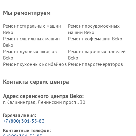
Мы ремонтируем
Ремонт стиральных машин
Ремонт посудомоечных
Beko
машин Beko
Ремонт сушильных машин
Ремонт кофемашин Beko
Beko
Ремонт духовых шкафов
Ремонт варочных панелей
Beko
Beko
Ремонт кухонных комбайнов
Ремонт парогенераторов
Beko
Beko
Ремонт блендеров Beko
Ремонт кофеварок Beko
Контакты сервис центра
Ремонт холодильников Beko
Ремонт морозильных камер
Beko
Адрес сервисного центра Beko:
г. Калининград, Ленинский просп., 30
Горячая линия:
+7 (800) 301-55-83
Контактный телефон:
8 (800) 301-55-83