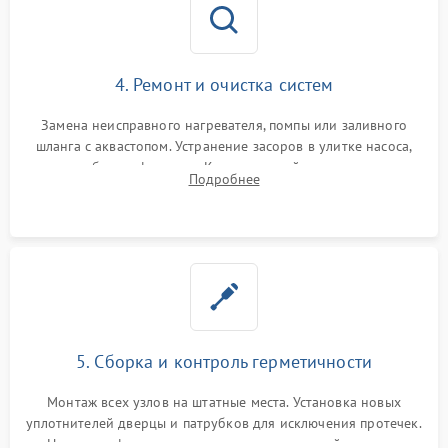
4. Ремонт и очистка систем
Замена неисправного нагревателя, помпы или заливного
шланга с аквастопом. Устранение засоров в улитке насоса,
патрубках и фильтрах. Компонентный ремонт платы
Подробнее
управления, восстановление поврежденной проводки.
5. Сборка и контроль герметичности
Монтаж всех узлов на штатные места. Установка новых
уплотнителей дверцы и патрубков для исключения протечек.
Надежная фиксация хомутов гидравлической системы,