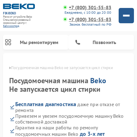
+7 (800) 301-55-83
Ежедневно, с 10:00 до 20:00
FIX-BEKO
Ремонт устройств Beko
+7 (800) 301-55-83
Специализированный
cервисный центр г.
Звонок бесплатный по РФ
Калининград
Мы ремонтируем
Позвонить
граде
Посудомоечная машина Beko не запускается цикл стирки
Посудомоечная машина
Beko
Не запускается цикл стирки
Бесплатная диагностика
даже при отказе от
ремонта
Привезем и увезем посудомоечную машину Beko
собственной доставкой
Ремонт стиральных машин Beko
Ремонт морозильных камер Beko
Ремонт вертикальных пылесосов Beko
Ремонт сушильных машин Beko
Ремонт кухонных комбайнов Beko
Ремонт микроволновых печей Beko
Гарантия на наши работы по ремонту
до 3-х лет
посудомоечных машин Beko