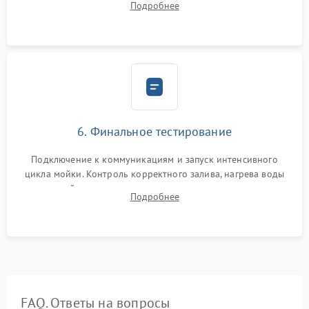
Подробнее
сборка корпуса и установка датчика поплавка.
6. Финальное тестирование
Подключение к коммуникациям и запуск интенсивного
цикла мойки. Контроль корректного залива, нагрева воды
до нужной температуры, отсутствия посторонних шумов,
Подробнее
штатного слива и абсолютной сухости в поддоне.
FAQ. Ответы на вопросы