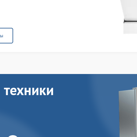
ны
 техники