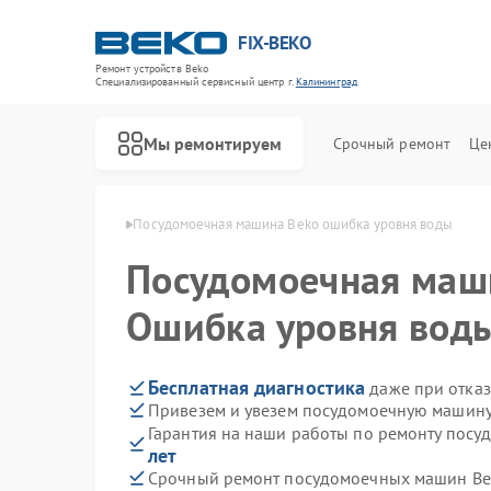
FIX-BEKO
Ремонт устройств Beko
Специализированный cервисный центр г.
Калининград
Мы ремонтируем
Срочный ремонт
Це
eko в Калининграде
Посудомоечная машина Beko ошибка уровня воды
Посудомоечная ма
Ошибка уровня вод
Бесплатная диагностика
даже при отказ
Привезем и увезем посудомоечную машину
Гарантия на наши работы по ремонту пос
лет
Срочный ремонт посудомоечных машин Bek
Ремонт стиральных машин Beko
Ремонт сушильных машин Beko
Ремонт духовых шкафов Beko
Ремонт варочных панелей Beko
Ремонт кухонных комбайнов Beko
Ремонт парогенераторов Beko
Ремонт морозильных камер Beko
Ремонт вертикальных пылесосов Beko
Ремонт водонагревателей Beko
Ремонт микроволновых печей Beko