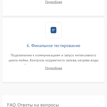
Подробнее
сборка корпуса и установка датчика поплавка.
6. Финальное тестирование
Подключение к коммуникациям и запуск интенсивного
цикла мойки. Контроль корректного залива, нагрева воды
до нужной температуры, отсутствия посторонних шумов,
Подробнее
штатного слива и абсолютной сухости в поддоне.
FAQ. Ответы на вопросы