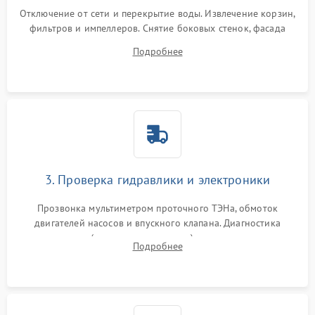
Отключение от сети и перекрытие воды. Извлечение корзин,
фильтров и импеллеров. Снятие боковых стенок, фасада
дверцы или нижнего поддона для прямого доступа к
Подробнее
циркуляционному насосу, ТЭНу и сливной помпе.
3. Проверка гидравлики и электроники
Прозвонка мультиметром проточного ТЭНа, обмоток
двигателей насосов и впускного клапана. Диагностика
прессостата (датчика уровня воды), датчика мутности,
Подробнее
концевика дверцы и электронного модуля управления.