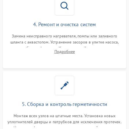
4. Ремонт и очистка систем
Замена неисправного нагревателя, помпы или заливного
шланга с аквастопом. Устранение засоров в улитке насоса,
патрубках и фильтрах. Компонентный ремонт платы
Подробнее
управления, восстановление поврежденной проводки.
5. Сборка и контроль герметичности
Монтаж всех узлов на штатные места. Установка новых
уплотнителей дверцы и патрубков для исключения протечек.
Надежная фиксация хомутов гидравлической системы,