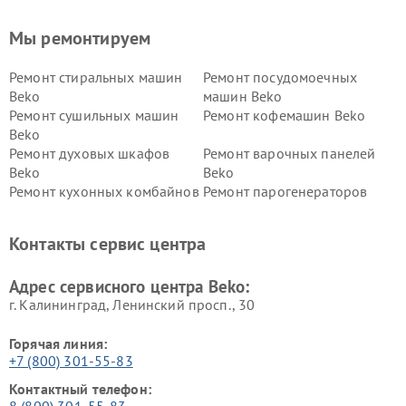
Мы ремонтируем
Ремонт стиральных машин
Ремонт посудомоечных
Beko
машин Beko
Ремонт сушильных машин
Ремонт кофемашин Beko
Beko
Ремонт духовых шкафов
Ремонт варочных панелей
Beko
Beko
Ремонт кухонных комбайнов
Ремонт парогенераторов
Beko
Beko
Ремонт блендеров Beko
Ремонт кофеварок Beko
Контакты сервис центра
Ремонт холодильников Beko
Ремонт морозильных камер
Beko
Адрес сервисного центра Beko:
г. Калининград, Ленинский просп., 30
Горячая линия:
+7 (800) 301-55-83
Контактный телефон:
8 (800) 301-55-83