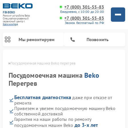
+7 (800) 301-55-83
Ежедневно, с 10:00 до 20:00
FIX-BEKO
Ремонт устройств Beko
+7 (800) 301-55-83
Специализированный
cервисный центр г.
Звонок бесплатный по РФ
Калининград
Мы ремонтируем
Позвонить
граде
Посудомоечная машина Beko перегрев
Посудомоечная машина
Beko
Перегрев
Бесплатная диагностика
даже при отказе от
ремонта
Привезем и увезем посудомоечную машину Beko
собственной доставкой
Ремонт стиральных машин Beko
Ремонт морозильных камер Beko
Ремонт вертикальных пылесосов Beko
Ремонт сушильных машин Beko
Ремонт кухонных комбайнов Beko
Ремонт микроволновых печей Beko
Гарантия на наши работы по ремонту
до 3-х лет
посудомоечных машин Beko