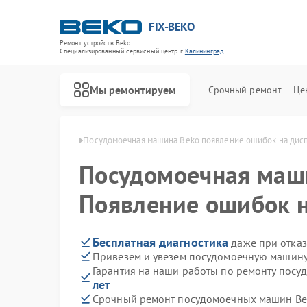
FIX-BEKO
Ремонт устройств Beko
Специализированный cервисный центр г.
Калининград
Мы ремонтируем
Срочный ремонт
Це
eko в Калининграде
Посудомоечная машина Beko появление ошибок на дис
Посудомоечная ма
Появление ошибок н
Бесплатная диагностика
даже при отказ
Привезем и увезем посудомоечную машину
Гарантия на наши работы по ремонту пос
лет
Срочный ремонт посудомоечных машин Bek
Ремонт стиральных машин Beko
Ремонт сушильных машин Beko
Ремонт духовых шкафов Beko
Ремонт варочных панелей Beko
Ремонт кухонных комбайнов Beko
Ремонт парогенераторов Beko
Ремонт морозильных камер Beko
Ремонт вертикальных пылесосов Beko
Ремонт водонагревателей Beko
Ремонт микроволновых печей Beko