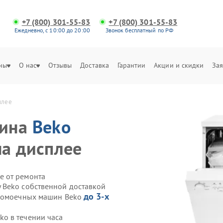
+7 (800) 301-55-83
+7 (800) 301-55-83
Ежедневно, с 10:00 до 20:00
Звонок бесплатный по РФ
ны
О нас
Отзывы
Доставка
Гарантии
Акции и скидки
Зая
плее
шина
Beko
а дисплее
е от ремонта
 Beko собственной доставкой
до 3-х
удомоечных машин Beko
o в течении часа