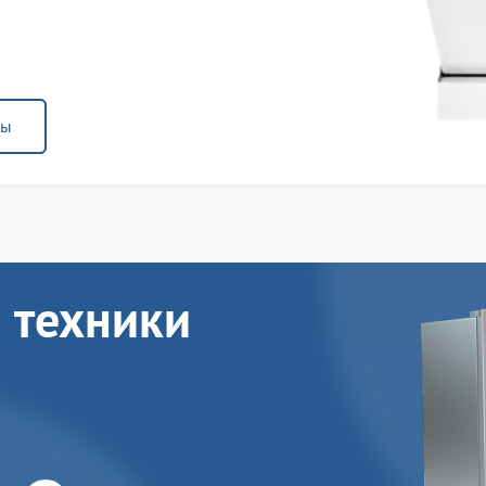
ны
 техники