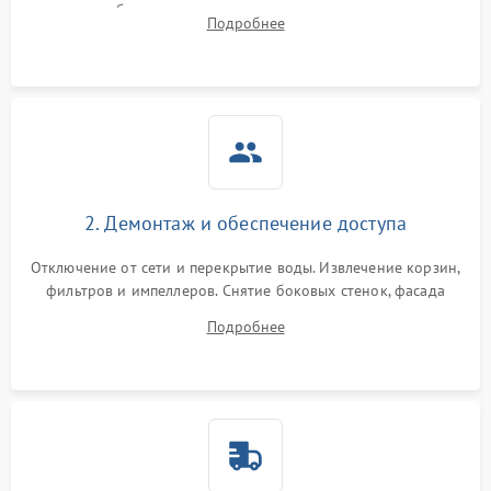
жалоб на отсутствие слива, нагрева, вращения
Подробнее
разбрызгивателей или срабатывание системы защиты
аквастоп.
2. Демонтаж и обеспечение доступа
Отключение от сети и перекрытие воды. Извлечение корзин,
фильтров и импеллеров. Снятие боковых стенок, фасада
дверцы или нижнего поддона для прямого доступа к
Подробнее
циркуляционному насосу, ТЭНу и сливной помпе.