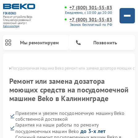
+7 (800) 301-55-83
Ежедневно, с 10:00 до 20:00
FIX-BEKO
Ремонт устройств Beko
+7 (800) 301-55-83
Специализированный
cервисный центр г.
Звонок бесплатный по РФ
Калининград
Мы ремонтируем
Позвонить
граде
Посудомоечная машина Beko ремонт или замена дозатора моющих ср
Ремонт или замена дозатора
моющих средств на посудомоечной
машине Beko в Калининграде
Привезем и увезем посудомоечную машину Beko
собственной доставкой
Гарантия на наши работы по ремонту
Ремонт стиральных машин Beko
Ремонт морозильных камер Beko
Ремонт вертикальных пылесосов Beko
Ремонт сушильных машин Beko
Ремонт кухонных комбайнов Beko
Ремонт микроволновых печей Beko
до 3-х лет
посудомоечных машин Beko
Срочный ремонт посудомоечных машин Beko в