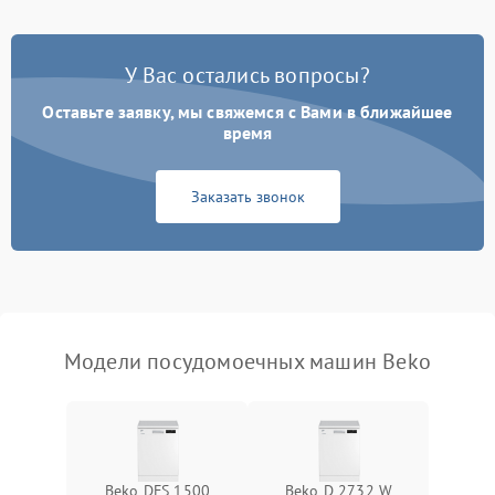
Проблемы с набором
1800 ₽
Подробнее →
воды
У Вас остались вопросы?
Оставьте заявку, мы свяжемся с Вами в ближайшее
Не работает сушилка
2100 ₽
Подробнее →
время
Сбои в работе таймера
1700 ₽
Подробнее →
Заказать звонок
Проблемы с
2100 ₽
Подробнее →
циркуляционным насосом
Модели посудомоечных машин Beko
Beko DFS 1500
Beko D 2732 W