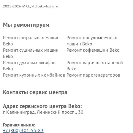
2021-2026 © СЦ kld.beko-fixim.ru
Мы ремонтируем
Ремонт стиральных машин
Ремонт посудомоечных
Beko
машин Beko
Ремонт сушильных машин
Ремонт кофемашин Beko
Beko
Ремонт духовых шкафов
Ремонт варочных панелей
Beko
Beko
Ремонт кухонных комбайнов
Ремонт парогенераторов
Beko
Beko
Ремонт блендеров Beko
Ремонт кофеварок Beko
Контакты сервис центра
Ремонт холодильников Beko
Ремонт морозильных камер
Beko
Адрес сервисного центра Beko:
г. Калининград, Ленинский просп., 30
Горячая линия:
+7 (800) 301-55-83