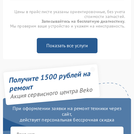
Цены в прайс-листе указаны ориентировочные, без учета
стоимости запчастей.
Записывайтесь на бесплатную диагностику.
Мы проверим ваше устройство и укажем на неисправность.
Показать все услуги
Получите 1500 рублей на
ремонт
Акция сервисного центра Beko
При оформлении заявки на ремонт техники через
сайт,
действует персональная бессрочная скидка