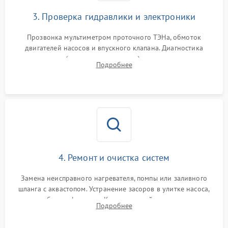
3. Проверка гидравлики и электроники
Прозвонка мультиметром проточного ТЭНа, обмоток
двигателей насосов и впускного клапана. Диагностика
прессостата (датчика уровня воды), датчика мутности,
Подробнее
концевика дверцы и электронного модуля управления.
4. Ремонт и очистка систем
Замена неисправного нагревателя, помпы или заливного
шланга с аквастопом. Устранение засоров в улитке насоса,
патрубках и фильтрах. Компонентный ремонт платы
Подробнее
управления, восстановление поврежденной проводки.