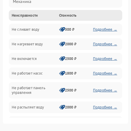
Механика
Неисправности
Стоимость
Управление
Не сливает воду
500 ₽
Подробнее →
Электропитание
Не нагревает воду
2000 ₽
Подробнее →
Датчики
Не включается
2500 ₽
Подробнее →
Нагрев
Не работает насос
1800 ₽
Подробнее →
Вода
Не работает панель
Гигиена
2500 ₽
Подробнее →
управления
Программное обеспечение
Не распыляет воду
2000 ₽
Подробнее →
Не запускается цикл
1800 ₽
Подробнее →
стирки