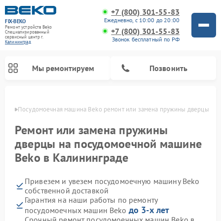
+7 (800) 301-55-83
Ежедневно, с 10:00 до 20:00
FIX-BEKO
Ремонт устройств Beko
+7 (800) 301-55-83
Специализированный
cервисный центр г.
Звонок бесплатный по РФ
Калининград
Мы ремонтируем
Позвонить
граде
Посудомоечная машина Beko ремонт или замена пружины дверцы
Ремонт или замена пружины
дверцы на посудомоечной машине
Beko в Калининграде
Привезем и увезем посудомоечную машину Beko
собственной доставкой
Гарантия на наши работы по ремонту
Ремонт стиральных машин Beko
Ремонт морозильных камер Beko
Ремонт вертикальных пылесосов Beko
Ремонт сушильных машин Beko
Ремонт кухонных комбайнов Beko
Ремонт микроволновых печей Beko
до 3-х лет
посудомоечных машин Beko
Срочный ремонт посудомоечных машин Beko в