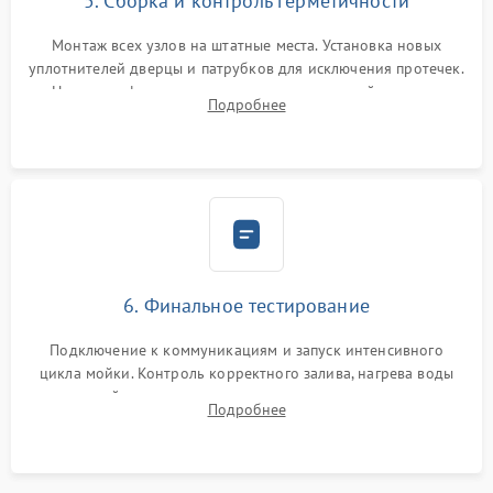
5. Сборка и контроль герметичности
Монтаж всех узлов на штатные места. Установка новых
уплотнителей дверцы и патрубков для исключения протечек.
Надежная фиксация хомутов гидравлической системы,
Подробнее
сборка корпуса и установка датчика поплавка.
6. Финальное тестирование
Подключение к коммуникациям и запуск интенсивного
цикла мойки. Контроль корректного залива, нагрева воды
до нужной температуры, отсутствия посторонних шумов,
Подробнее
штатного слива и абсолютной сухости в поддоне.