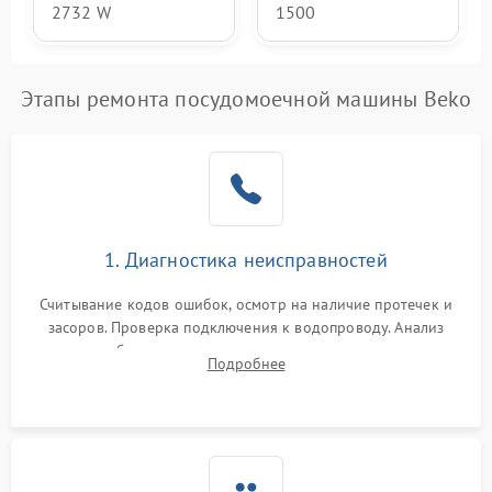
2732 W
1500
Этапы ремонта посудомоечной машины Beko
1. Диагностика неисправностей
Считывание кодов ошибок, осмотр на наличие протечек и
засоров. Проверка подключения к водопроводу. Анализ
жалоб на отсутствие слива, нагрева, вращения
Подробнее
разбрызгивателей или срабатывание системы защиты
аквастоп.