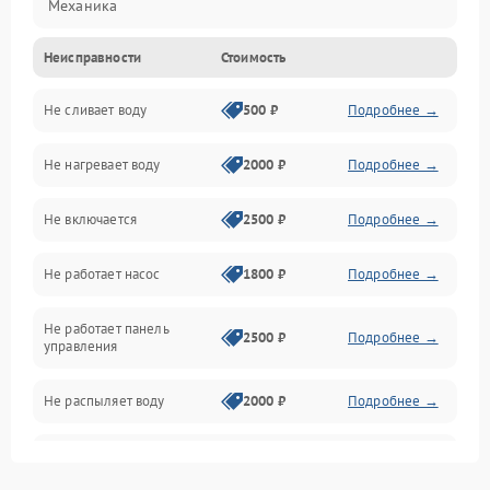
Механика
Неисправности
Стоимость
Управление
Не сливает воду
500 ₽
Подробнее →
Электропитание
Не нагревает воду
2000 ₽
Подробнее →
Датчики
Не включается
2500 ₽
Подробнее →
Нагрев
Не работает насос
1800 ₽
Подробнее →
Вода
Не работает панель
Гигиена
2500 ₽
Подробнее →
управления
Программное обеспечение
Не распыляет воду
2000 ₽
Подробнее →
Не запускается цикл
1800 ₽
Подробнее →
стирки