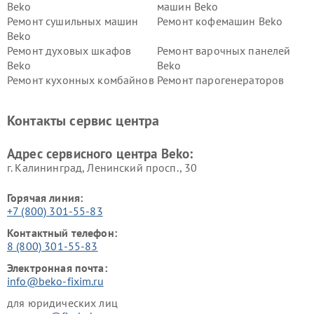
Beko
машин Beko
Ремонт сушильных машин
Ремонт кофемашин Beko
Beko
Ремонт духовых шкафов
Ремонт варочных панелей
Beko
Beko
Ремонт кухонных комбайнов
Ремонт парогенераторов
Beko
Beko
Ремонт блендеров Beko
Ремонт кофеварок Beko
Контакты сервис центра
Ремонт холодильников Beko
Ремонт морозильных камер
Beko
Адрес сервисного центра Beko:
г. Калининград, Ленинский просп., 30
Горячая линия:
+7 (800) 301-55-83
Контактный телефон:
8 (800) 301-55-83
Электронная почта:
info@beko-fixim.ru
для юридических лиц