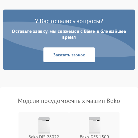
Проблемы с набором
1800 ₽
Подробнее →
воды
У Вас остались вопросы?
Оставьте заявку, мы свяжемся с Вами в ближайшее
Не работает сушилка
2100 ₽
Подробнее →
время
Сбои в работе таймера
1700 ₽
Подробнее →
Заказать звонок
Проблемы с
2100 ₽
Подробнее →
циркуляционным насосом
Модели посудомоечных машин Beko
Beko DIS 28022
Beko DFS 1500