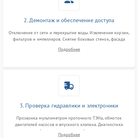
2. Демонтаж и обеспечение доступа
Отключение от сети и перекрытие воды. Извлечение корзин,
фильтров и импеллеров. Снятие боковых стенок, фасада
дверцы или нижнего поддона для прямого доступа к
Подробнее
циркуляционному насосу, ТЭНу и сливной помпе.
3. Проверка гидравлики и электроники
Прозвонка мультиметром проточного ТЭНа, обмоток
двигателей насосов и впускного клапана. Диагностика
прессостата (датчика уровня воды), датчика мутности,
Подробнее
концевика дверцы и электронного модуля управления.