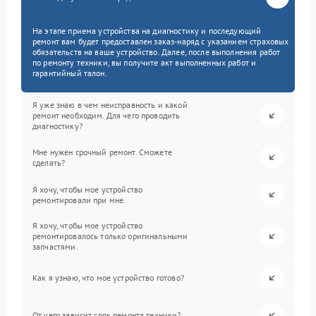
На этапе приема устройства на диагностику и последующий
ремонт вам будет предоставлен заказ-наряд с указанием страховых
обязательств на ваше устройство. Далее, после выполнения работ
по ремонту техники, вы получите акт выполненных работ и
гарантийный талон.
Я уже знаю в чем неисправность и какой
ремонт необходим. Для чего проводить
диагностику?
Мне нужен срочный ремонт. Сможете
сделать?
Я хочу, чтобы мое устройство
ремонтировали при мне.
Я хочу, чтобы мое устройство
ремонтировалось только оригинальными
запчастями.
Как я узнаю, что мое устройство готово?
От чего зависит срок ремонта техники?