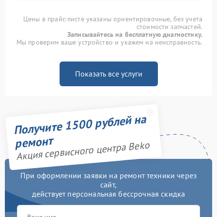
Цены в прайс-листе указаны ориентировочные, без учета
стоимости запчастей.
Записывайтесь на бесплатную диагностику.
Мы проверим ваше устройство и укажем на неисправность.
Показать все услуги
Получите 1500 рублей на
ремонт
Акция сервисного центра Beko
При оформлении заявки на ремонт техники через
сайт,
действует персональная бессрочная скидка