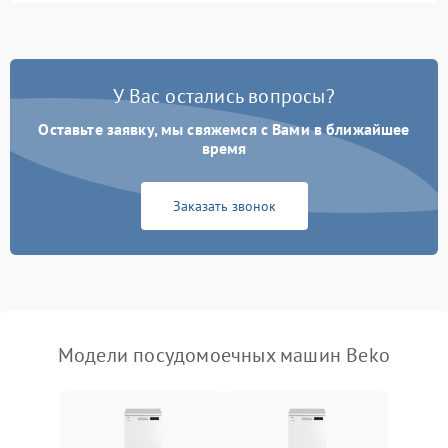
1800 ₽
Подробнее →
стирки
Проблемы с набором
1800 ₽
Подробнее →
воды
У Вас остались вопросы?
Оставьте заявку, мы свяжемся с Вами в ближайшее
Не работает сушилка
2100 ₽
Подробнее →
время
Сбои в работе таймера
1700 ₽
Подробнее →
Заказать звонок
Проблемы с
2100 ₽
Подробнее →
циркуляционным насосом
Модели посудомоечных машин Beko