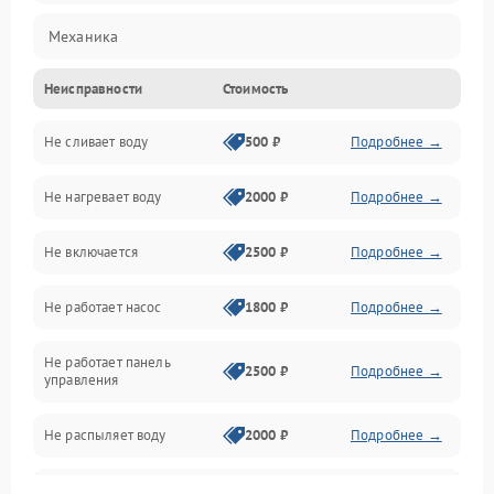
Механика
Неисправности
Стоимость
Управление
Не сливает воду
500 ₽
Подробнее →
Электропитание
Не нагревает воду
2000 ₽
Подробнее →
Датчики
Не включается
2500 ₽
Подробнее →
Нагрев
Не работает насос
1800 ₽
Подробнее →
Вода
Не работает панель
Гигиена
2500 ₽
Подробнее →
управления
Программное обеспечение
Не распыляет воду
2000 ₽
Подробнее →
Не запускается цикл