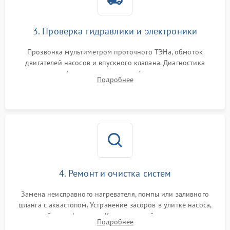
3. Проверка гидравлики и электроники
Прозвонка мультиметром проточного ТЭНа, обмоток
двигателей насосов и впускного клапана. Диагностика
прессостата (датчика уровня воды), датчика мутности,
Подробнее
концевика дверцы и электронного модуля управления.
4. Ремонт и очистка систем
Замена неисправного нагревателя, помпы или заливного
шланга с аквастопом. Устранение засоров в улитке насоса,
патрубках и фильтрах. Компонентный ремонт платы
Подробнее
управления, восстановление поврежденной проводки.