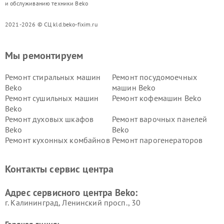
и обслуживанию техники Beko
2021-2026 © СЦ kld.beko-fixim.ru
Мы ремонтируем
Ремонт стиральных машин
Ремонт посудомоечных
Beko
машин Beko
Ремонт сушильных машин
Ремонт кофемашин Beko
Beko
Ремонт духовых шкафов
Ремонт варочных панелей
Beko
Beko
Ремонт кухонных комбайнов
Ремонт парогенераторов
Beko
Beko
Ремонт блендеров Beko
Ремонт кофеварок Beko
Контакты сервис центра
Ремонт холодильников Beko
Ремонт морозильных камер
Beko
Адрес сервисного центра Beko:
г. Калининград, Ленинский просп., 30
Горячая линия: