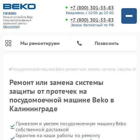
+7 (800) 301-55-83
Ежедневно, с 10:00 до 20:00
FIX-BEKO
Ремонт устройств Beko
+7 (800) 301-55-83
Специализированный
cервисный центр г.
Звонок бесплатный по РФ
Калининград
Мы ремонтируем
Позвонить
граде
Посудомоечная машина Beko ремонт или замена системы защиты от п
Ремонт или замена системы
защиты от протечек на
посудомоечной машине Beko в
Калининграде
Привезем и увезем посудомоечную машину Beko
Ремонт стиральных машин Beko
Ремонт морозильных камер Beko
Ремонт вертикальных пылесосов Beko
Ремонт сушильных машин Beko
Ремонт кухонных комбайнов Beko
Ремонт микроволновых печей Beko
собственной доставкой
Гарантия на наши работы по ремонту