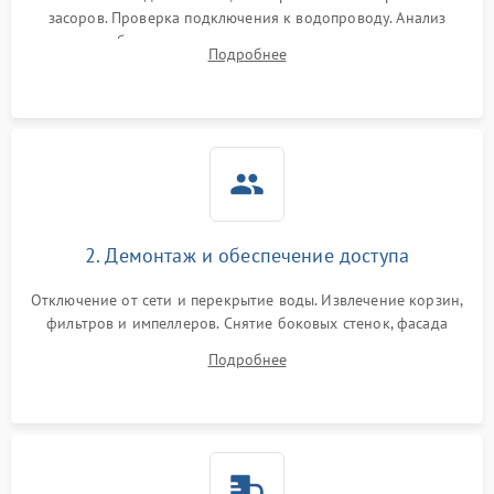
засоров. Проверка подключения к водопроводу. Анализ
жалоб на отсутствие слива, нагрева, вращения
Подробнее
разбрызгивателей или срабатывание системы защиты
аквастоп.
2. Демонтаж и обеспечение доступа
Отключение от сети и перекрытие воды. Извлечение корзин,
фильтров и импеллеров. Снятие боковых стенок, фасада
дверцы или нижнего поддона для прямого доступа к
Подробнее
циркуляционному насосу, ТЭНу и сливной помпе.