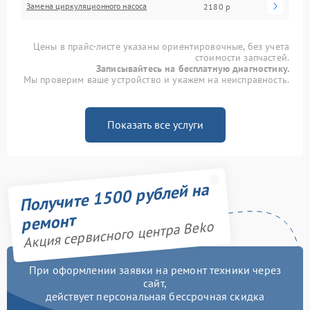
Замена циркуляционного насоса
2180 р
Цены в прайс-листе указаны ориентировочные, без учета
стоимости запчастей.
Записывайтесь на бесплатную диагностику.
Мы проверим ваше устройство и укажем на неисправность.
Показать все услуги
Получите 1500 рублей на
ремонт
Акция сервисного центра Beko
При оформлении заявки на ремонт техники через
сайт,
действует персональная бессрочная скидка